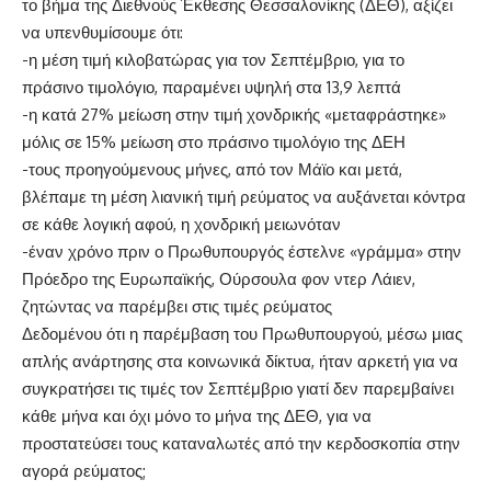
το βήμα της Διεθνούς Έκθεσης Θεσσαλονίκης (ΔΕΘ), αξίζει
να υπενθυμίσουμε ότι:
-η μέση τιμή κιλοβατώρας για τον Σεπτέμβριο, για το
πράσινο τιμολόγιο, παραμένει υψηλή στα 13,9 λεπτά
-η κατά 27% μείωση στην τιμή χονδρικής «μεταφράστηκε»
μόλις σε 15% μείωση στο πράσινο τιμολόγιο της ΔΕΗ
-τους προηγούμενους μήνες, από τον Μάϊο και μετά,
βλέπαμε τη μέση λιανική τιμή ρεύματος να αυξάνεται κόντρα
σε κάθε λογική αφού, η χονδρική μειωνόταν
-έναν χρόνο πριν ο Πρωθυπουργός έστελνε «γράμμα» στην
Πρόεδρο της Ευρωπαϊκής, Ούρσουλα φον ντερ Λάιεν,
ζητώντας να παρέμβει στις τιμές ρεύματος
Δεδομένου ότι η παρέμβαση του Πρωθυπουργού, μέσω μιας
απλής ανάρτησης στα κοινωνικά δίκτυα, ήταν αρκετή για να
συγκρατήσει τις τιμές τον Σεπτέμβριο γιατί δεν παρεμβαίνει
κάθε μήνα και όχι μόνο το μήνα της ΔΕΘ, για να
προστατεύσει τους καταναλωτές από την κερδοσκοπία στην
αγορά ρεύματος;