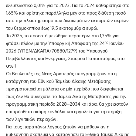
εξευτελιστικό 0,01% για το 2023. Για το 2024 καθορίστηκε στο
1,65% και ορίστηκε παράλληλα μέγιστο προς διάθεση ποσό
από την πλειστηριασμό των δικαιωμάτων εκπομπών αερίων
του θερμοκηπίου έως 19,5 εκατομμύρια ευρώ.
Το 2025, το ποσοστό μειώθηκε περαιτέρω στο 1,35% για
ης
φτάσει πλέον με την Υπουργική Απόφαση της 24
Ιουνίου
2026 (ΥΠΕΝ/ΔΚΑΠΑ/70880/1279) του Υπουργού
Περιβάλλοντος και Ενέργειας, Σταύρου Παπασταύρου, στο
0%
!!
Οι Βουλευτές της Νέας Αριστεράς υπογραμμίζουν ότι η
κατάργηση του Εθνικού Ταμείου Δίκαιης Μετάβασης
πραγματοποιείται μάλιστα σε μία περίοδο που διαφαίνεται
πως δεν θα συνεχιστεί το Ταμείο Δίκαιης Μετάβασης για την
προγραμματική περίοδο 2028–2034 και άρα, θα χρειαστούν
επιπρόσθετα ακόμη κονδύλια και εργαλεία για τη στήριξη
των λιγνιτικών περιοχών.
Για τους παραπάνω λόγους ζητούν να μάθουν αν η
κυβέρνηση σκοπεύει να καταργήσει το Εθνικό Ταμείο Δίκαιης