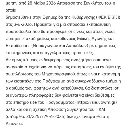
με την από 28 Μαΐου 2026 Απόφαση της Συγκλήτου του, η
οποία
δημοσιεύθηκε στην Εφημερίδα της Κυβέρνησης (ΦΕΚ Β΄3131)
στις 3-6-2026. Πρόκειται για μια σπουδαία εκπαιδευτική
πρωτοβουλία που θα προσφέρει στις νέες και στους νέους
φοιτητές 2 ακαδημαϊκές κατευθύνσεις Ειδικής Αγωγής και
Εκπαίδευσης (Νηπιαγωγών και Δασκάλων) με σημαντικές
επιστημονικές και επαγγελματικές προοπτικές.
Αν όμως κάποιος ενδιαφερόμενος αναζητήσει ορισμένα
αναγκαία στοιχεία για να πάρει τις αποφάσεις του εν όψει της
συμπλήρωσης του Μηχανογραφικού, όπως είναι η κατανομή
των εισακτέων στο Πρόγραμμα ανά συνεργαζόμενο τμήμα ή
ο αριθμός των φοιτητών ανά κατεύθυνση, θα διαπιστώσει ότι
οι ανωτέρω πληροφορίες δεν φαίνεται να είναι διαθέσιμες
στο επίσημο site του Προγράμματος (
https://sie.uowm.gr
)
αλλά και ότι η σχετική Απόφαση Συγκλήτου του ΠΔΜ
(υπ’αριθμ. Ζ1/Σ257/29-6-2025) δεν έχει αναρτηθεί στη
Διαύγεια.