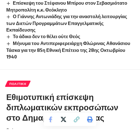
Επίσκεψη του Στέφανου Μπίρου στον Σεβασμιότατο
Μητροπολίτη κ.κ. Θεόκλητο
Ο Γιάννης Αντωνιάδης για την αναστολή λειτουργίας
των Διετών Προγραμμάτων Επαγγελματικής
Εκπαίδευσης
Το άδικο δεν το θέλει ούτε Θεός
Μήνυμα του Αντιπεριφερειάρχη Φλώρινας Αθανάσιου
Τάσκα για την 85η Εθνική Επέτειο της 28ης Οκτωβρίου
1940
ΠΟΛΙΤΙΚΉ
Εθιμοτυπική επίσκεψη
διπλωματικών εκπροσώπων
στο Δημαρχείο Φλώρινας
florinapress.gr
Τρίτη 7 Ιουλίου, 2026 14:24