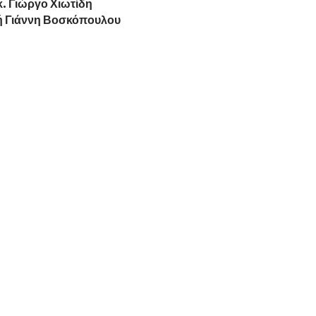
κ. Γιώργο Χιωτίδη
ή Γιάννη Βοσκόπουλου