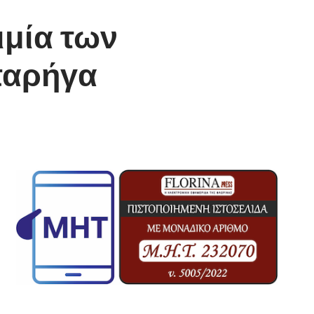
ιμία των
παρήγα