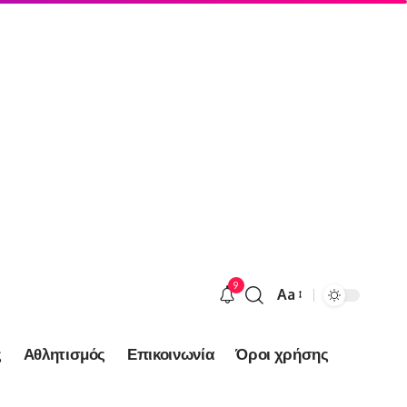
9
Aa
Font
Resizer
ς
Αθλητισμός
Επικοινωνία
Όροι χρήσης