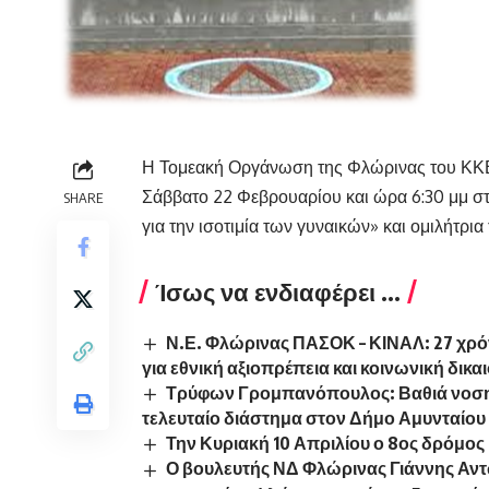
Η Τομεακή Οργάνωση της Φλώρινας του ΚΚΕ
Σάββατο 22 Φεβρουαρίου και ώρα 6:30 μμ στ
SHARE
για την ισοτιμία των γυναικών» και ομιλήτρι
Ίσως να ενδιαφέρει ...
Ν.Ε. Φλώρινας ΠΑΣΟΚ – ΚΙΝΑΛ: 27 χρόν
για εθνική αξιοπρέπεια και κοινωνική δικ
Τρύφων Γρομπανόπουλος: Βαθιά νοσηρ
τελευταίο διάστημα στον Δήμο Αμυνταίου
Την Κυριακή 10 Απριλίου ο 8ος δρόμος
Ο βουλευτής ΝΔ Φλώρινας Γιάννης Αντ