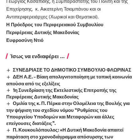
Γεώργιος Κασαπίδης, η Συμπαραστάτης του Πολίτη και της
Επιχείρησης, κ. Αικατερίνη Τσιομπάνου και οι
Αντιπεριφερειάρχες (Χωρικοί και Θεματικοί).
Η Πρόεδρος του Περιφερειακού Συμβουλίου
Περιφέρειας Δυτικής Μακεδονίας
Ευφροσύνη Ντιό
Ίσως να ενδιαφέρει ...
ΣΥΝΕΔΡΙΑΣΕ ΤΟ ΔΗΜΟΤΙΚΟ ΣΥΜΒΟΥΛΙΟ ΦΛΩΡΙΝΑΣ
ΔΕΗ Α.Ε. – Βίαιη απολιγνιτοποίηση με τοπική κοινωνία
απούσα από τις εξελίξεις
1η Συνεδρίαση της Εκτελεστικής Επιτροπής της
Περιφέρειας Δυτικής Μακεδονίας
Ομιλία της κ. Π. Πέρκα στην Ολομέλεια της Βουλής για
την ψήφιση του σχεδίου νόμου “Ρυθμίσεις του
Υπουργείου Υποδομών και Μεταφορών και άλλες
επείγουσες διατάξεις”.
Π. Κουκουλόπουλος: «Η Δυτική Μακεδονία απαιτεί
παράταση στο χρονοδιάγραμμα απόσυρσης των