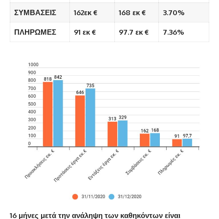
ΣΥΜΒΑΣΕΙΣ
162εκ €
168 εκ €
3.70%
ΠΛΗΡΩΜΕΣ
91 εκ €
97.7 εκ €
7.36%
16 μήνες μετά την ανάληψη των καθηκόντων είναι