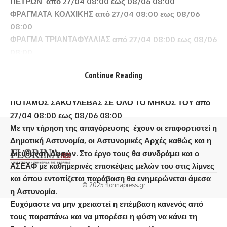
ΠΕΤΡΩΝ από 27/04 08:00 εως 08/06 08:00
ΦΡΑΓΜΑΤΑ ΚΟΛΧΙΚΗΣ από 27/04 08:00 εως 08/06
08:00
ΦΡΑΓΜΑ ΤΡΙΑΝΤΑΦΥΛΛΙΑΣ από 27/04 08:00 εως 08/06
08:00
ΦΡΑΓΜΑ ΠΑΠΑΔΙΑΣ από 27/04 08:00 εως 08/06 08:00
Continue Reading
ΛΙΜΝΟΔΕΞΑΜΕΝΕΣ ΒΕΥΗΣ ΚΑΙ ΑΜΜΟΧΩΡΙΟΥ από
27/04 08:00 εως 08/06 08:00
ΠΟΤΑΜΟΣ ΣΑΚΟΥΛΕΒΑΣ ΣΕ ΟΛΟ ΤΟ ΜΗΚΟΣ ΤΟΥ από
27/04 08:00 εως 08/06 08:00
Με την τήρηση της απαγόρευσης έχουν οι επιφορτιστεί η
Δημοτική Αστυνομία, οι Αστυνομικές Αρχές καθώς και η
Διεύθυνση Δασών. Στο έργο τους θα συνδράμει και ο
ΑΣΕΑΦ με καθημερινές επισκέψεις μελών του στις λίμνες
και όπου εντοπίζεται παράβαση θα ενημερώνεται άμεσα
© 2025 florinapress.gr
η Αστυνομία.
Ευχόμαστε να μην χρειαστεί η επέμβαση κανενός από
τους παραπάνω και να μπορέσει η φύση να κάνει τη