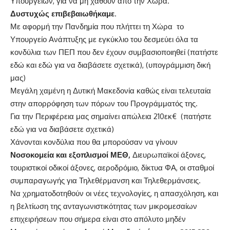
Υπουργείων, για να μη χαθούν από την Χώρα.
Δυστυχώς επιβεβαιωθήκαμε
.
Με αφορμή την Πανδημία που πλήττει τη Χώρα το
Υπουργείο Ανάπτυξης με εγκύκλιο του δεσμεύει όλα τα
κονδύλια των ΠΕΠ που δεν έχουν συμβασιοποιηθεί (πατήστε
εδώ
και
εδώ
για να διαβάσετε σχετικά), (υπογράμμιση δική
μας)
Μεγάλη χαμένη η Δυτική Μακεδονία καθώς είναι τελευταία
στην απορρόφηση των πόρων του Προγράμματός της.
Για την Περιφέρεια μας σημαίνει απώλεια 210εκ€ (πατήστε
εδώ
για να διαβάσετε σχετικά)
Χάνονται κονδύλια που θα μπορούσαν να γίνουν
Νοσοκομεία και εξοπλισμοί ΜΕΘ,
Διευρωπαϊκοί άξονες,
τουριστικοί οδικοί άξονες, αεροδρόμιο, δίκτυα ΦΑ, οι σταθμοί
συμπαραγωγής για Τηλεθέρμανση και Τηλεθερμάνσεις.
Να χρηματοδοτηθούν οι νέες τεχνολογίες, η απασχόληση, και
η βελτίωση της ανταγωνιστικότητας των μικρομεσαίων
επιχειρήσεων που σήμερα είναι στο απόλυτο μηδέν