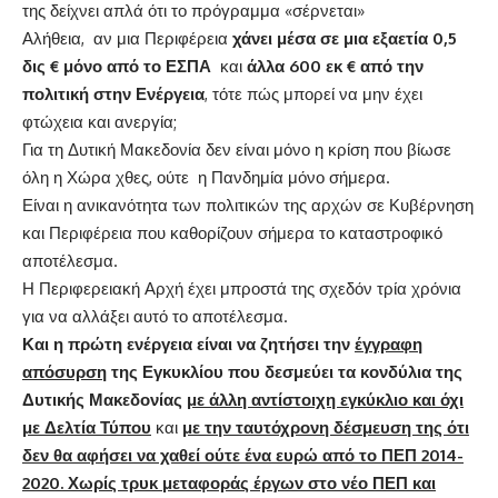
της δείχνει απλά ότι το πρόγραμμα «σέρνεται»
Αλήθεια, αν μια Περιφέρεια
χάνει μέσα σε μια εξαετία
0,5
δις € μόνο από το ΕΣΠΑ
και
άλλα 600 εκ € από την
πολιτική στην Ενέργεια
, τότε πώς μπορεί να μην έχει
φτώχεια και ανεργία;
Για τη Δυτική Μακεδονία δεν είναι μόνο η κρίση που βίωσε
όλη η Χώρα χθες, ούτε η Πανδημία μόνο σήμερα.
Είναι η ανικανότητα των πολιτικών της αρχών σε Κυβέρνηση
και Περιφέρεια που καθορίζουν σήμερα το καταστροφικό
αποτέλεσμα.
Η Περιφερειακή Αρχή έχει μπροστά της σχεδόν τρία χρόνια
για να αλλάξει αυτό το αποτέλεσμα.
Και η πρώτη ενέργεια είναι να ζητήσει την
έγγραφη
απόσυρση
της Εγκυκλίου που δεσμεύει τα κονδύλια της
Δυτικής Μακεδονίας
με άλλη αντίστοιχη εγκύκλιο και όχι
με Δελτία Τύπου
και
με την ταυτόχρονη δέσμευση της ότι
δεν θα αφήσει να χαθεί ούτε ένα ευρώ από το ΠΕΠ 2014-
2020. Χωρίς τρυκ μεταφοράς έργων στο νέο ΠΕΠ και