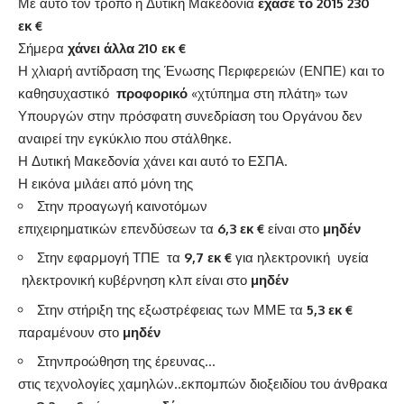
Με αυτό τον τρόπο η Δυτική Μακεδονία
έχασε το 2015 230
εκ €
Σήμερα
χάνει άλλα 210 εκ €
Η χλιαρή αντίδραση της Ένωσης Περιφερειών (ΕΝΠΕ) και το
καθησυχαστικό
προφορικό
«χτύπημα στη πλάτη» των
Υπουργών στην πρόσφατη συνεδρίαση του Οργάνου δεν
αναιρεί την εγκύκλιο που στάλθηκε.
Η Δυτική Μακεδονία χάνει και αυτό το ΕΣΠΑ.
Η εικόνα μιλάει από μόνη της
Στην προαγωγή καινοτόμων
επιχειρηματικών επενδύσεων τα
6,3 εκ €
είναι στο
μηδέν
Στην εφαρμογή ΤΠΕ τα
9,7 εκ €
για ηλεκτρονική υγεία
ηλεκτρονική κυβέρνηση κλπ είναι στο
μηδέν
Στην στήριξη της εξωστρέφειας των ΜΜΕ τα
5,3 εκ €
παραμένουν στο
μηδέν
Στηνπροώθηση της έρευνας…
στις τεχνολογίες χαμηλών..εκπομπών διοξειδίου του άνθρακα