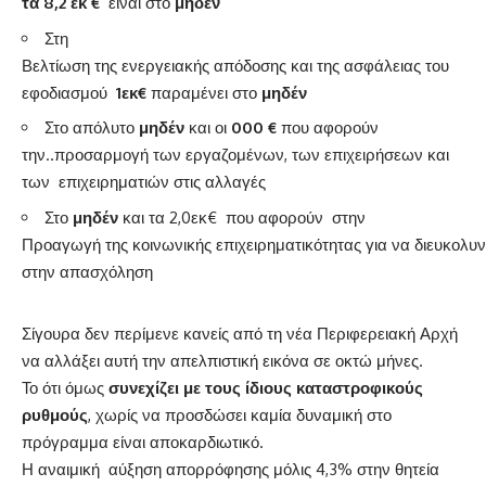
τα 8,2 εκ €
είναι στο
μηδέν
Στη
Βελτίωση της ενεργειακής απόδοσης και της ασφάλειας του
εφοδιασμού
1εκ€
παραμένει στο
μηδέν
Στο απόλυτο
μηδέν
και οι
000 €
που αφορούν
την..προσαρμογή των εργαζομένων, των επιχειρήσεων και
των επιχειρηματιών στις αλλαγές
Στο
μηδέν
και τα 2,0εκ€ που αφορούν στην
Προαγωγή της κοινωνικής επιχειρηματικότητας για να διευκολυ
στην απασχόληση
Σίγουρα δεν περίμενε κανείς από τη νέα Περιφερειακή Αρχή
να αλλάξει αυτή την απελπιστική εικόνα σε οκτώ μήνες.
Το ότι όμως
συνεχίζει με τους ίδιους καταστροφικούς
ρυθμούς
, χωρίς να προσδώσει καμία δυναμική στο
πρόγραμμα είναι αποκαρδιωτικό.
Η αναιμική αύξηση απορρόφησης μόλις 4,3% στην θητεία