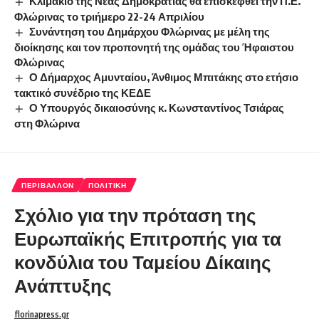
Κλιμάκιο της Νέας Δημοκρατίας θα επισκεφθεί την Π.Ε.
Φλώρινας το τριήμερο 22-24 Απριλίου
Συνάντηση του Δημάρχου Φλώρινας με μέλη της
διοίκησης και τον προπονητή της ομάδας του Ήφαιστου
Φλώρινας
Ο Δήμαρχος Αμυνταίου, Άνθιμος Μπιτάκης στο ετήσιο
τακτικό συνέδριο της ΚΕΔΕ
Ο Υπουργός δικαιοσύνης κ. Κωνσταντίνος Τσιάρας
στη Φλώρινα
ΠΕΡΙΒΆΛΛΟΝ
ΠΟΛΙΤΙΚΉ
Σχόλιο για την πρόταση της
Ευρωπαϊκής Επιτροπής για τα
κονδύλια του Ταμείου Δίκαιης
Ανάπτυξης
florinapress.gr