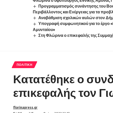
Φλώρινα ο υφυπουργός Εθνικής Άμυνας 
Προγραμματισμός συνάντησης του Βου
Περιβάλλοντος και Ενέργειας για τα προ
Αναβάθμιση σχολικών αυλών στον Δή
Υπογραφή συμφωνητικού για το έργο 
Αμυνταίου»
Στη Φλώρινα ο επικεφαλής της Συμμαχ
ΠΟΛΙΤΙΚΉ
Κατατέθηκε ο συν
επικεφαλής τον Γι
florinapress.gr