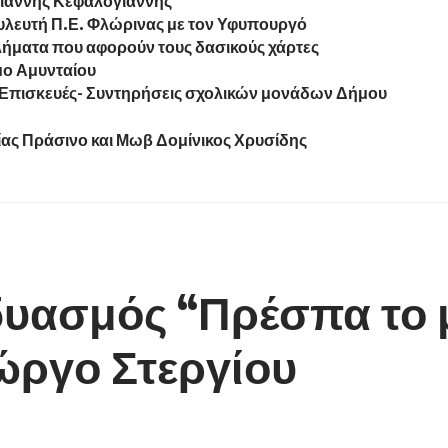
Γιάννης Κεφαλογιάννης
λευτή Π.Ε. Φλώρινας με τον Υφυπουργό
βλήματα που αφορούν τους δασικούς χάρτες
μο Αμυνταίου
«Επισκευές- Συντηρήσεις σχολικών μονάδων Δήμου
ίας Πράσινο και Μωβ Δομίνικος Χρυσίδης
δυασμός “Πρέσπα το 
ώργο Στεργίου