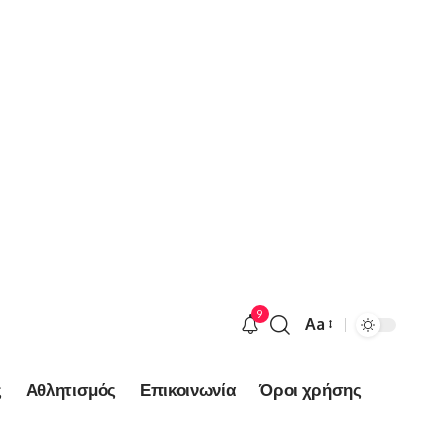
9
Aa
Font
Resizer
ς
Αθλητισμός
Επικοινωνία
Όροι χρήσης