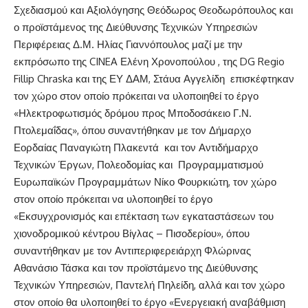
Σχεδιασμού και Αξιολόγησης Θεόδωρος Θεοδωρόπουλος και
ο προϊστάμενος της Διεύθυνσης Τεχνικών Υπηρεσιών
Περιφέρειας Δ.Μ. Ηλίας Γιαννόπουλος μαζί με την
εκπρόσωπο της CINEA Ελένη Χρονοπούλου , της DG Regio
Fillip Chraska και της ΕΥ ΔΑΜ, Στάυα Αγγελίδη επισκέφτηκαν
τον χώρο στον οποίο πρόκειται να υλοποιηθεί το έργο
«Ηλεκτροφωτισμός δρόμου προς Μποδοσάκειο Γ.Ν.
Πτολεμαΐδας», όπου συναντήθηκαν με τον Δήμαρχο
Εορδαίας Παναγιώτη Πλακεντά και τον Αντιδήμαρχο
Τεχνικών Έργων, Πολεοδομίας και Προγραμματισμού
Ευρωπαϊκών Προγραμμάτων Νίκο Φουρκιώτη, τον χώρο
στον οποίο πρόκειται να υλοποιηθεί το έργο
«Εκσυγχρονισμός και επέκταση των εγκαταστάσεων του
χιονοδρομικού κέντρου Βίγλας – Πισοδερίου», όπου
συναντήθηκαν με τον Αντιπεριφερειάρχη Φλώρινας
Αθανάσιο Τάσκα και τον προϊστάμενο της Διεύθυνσης
Τεχνικών Υπηρεσιών, Παντελή Πηλείδη, αλλά και τον χώρο
στον οποίο θα υλοποιηθεί το έργο «Ενεργειακή αναβάθμιση