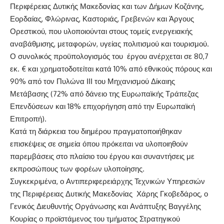
Περιφέρειας Δυτικής Μακεδονίας και των Δήμων Κοζάνης,
Εορδαίας, Φλώρινας, Καστοριάς, Γρεβενών και Άργους
Ορεστικού, που υλοποιούνται στους τομείς ενεργειακής
αναβάθμισης, μεταφορών, υγείας πολιτισμού και τουρισμού.
Ο συνολικός προϋπολογισμός του έργου ανέρχεται σε 80,7
εκ. € και χρηματοδοτείται κατά 10% από εθνικούς πόρους και
90% από τον Πυλώνα ΙΙΙ του Μηχανισμού Δίκαιης
Μετάβασης (72% από δάνειο της Ευρωπαϊκής Τράπεζας
Επενδύσεων και 18% επιχορήγηση από την Ευρωπαϊκή
Επιτροπή).
Κατά τη διάρκεια του διημέρου πραγματοποιήθηκαν
επισκέψεις σε σημεία όπου πρόκειται να υλοποιηθούν
παρεμβάσεις στο πλαίσιο του έργου και συναντήσεις με
εκπροσώπους των φορέων υλοποίησης.
Συγκεκριμένα, ο Αντιπεριφερειάρχης Τεχνικών Υπηρεσιών
της Περιφέρειας Δυτικής Μακεδονίας Χάρης Γκοβεδάρος, ο
Γενικός Διευθυντής Οργάνωσης και Ανάπτυξης Βαγγέλης
Κουρίας ο προϊστάμενος του τμήματος Στρατηγικού