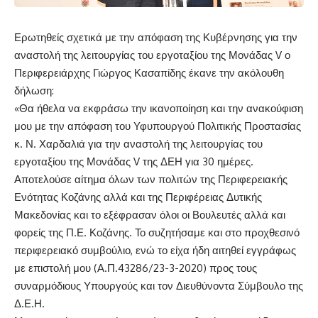
Ερωτηθείς σχετικά με την απόφαση της Κυβέρνησης για την
αναστολή της λειτουργίας του εργοταξίου της Μονάδας V ο
Περιφερειάρχης Γιώργος Κασαπίδης έκανε την ακόλουθη
δήλωση:
«Θα ήθελα να εκφράσω την ικανοποίηση και την ανακούφιση
μου με την απόφαση του Υφυπουργού Πολιτικής Προστασίας
κ. Ν. Χαρδαλιά για την αναστολή της λειτουργίας του
εργοταξίου της Μονάδας V της ΔΕΗ για 30 ημέρες.
Αποτελούσε αίτημα όλων των πολιτών της Περιφερειακής
Ενότητας Κοζάνης αλλά και της Περιφέρειας Δυτικής
Μακεδονίας και το εξέφρασαν όλοι οι Βουλευτές αλλά και
φορείς της Π.Ε. Κοζάνης. Το συζητήσαμε και στο προχθεσινό
περιφερειακό συμβούλιο, ενώ το είχα ήδη αιτηθεί εγγράφως
με επιστολή μου (Α.Π.43286/23-3-2020) προς τους
συναρμόδιους Υπουργούς και τον Διευθύνοντα Σύμβουλο της
Δ.Ε.Η.