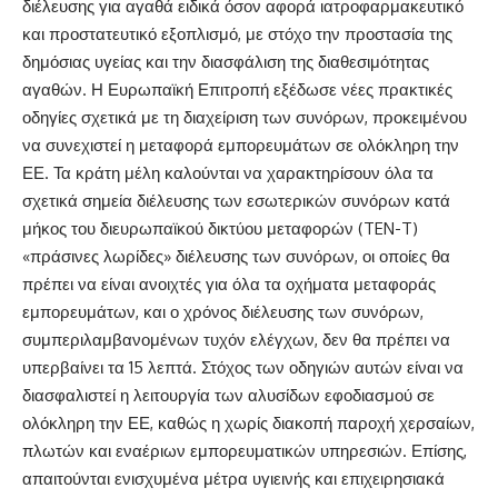
διέλευσης για αγαθά ειδικά όσον αφορά ιατροφαρμακευτικό
και προστατευτικό εξοπλισμό, με στόχο την προστασία της
δημόσιας υγείας και την διασφάλιση της διαθεσιμότητας
αγαθών. Η Ευρωπαϊκή Επιτροπή εξέδωσε νέες πρακτικές
οδηγίες σχετικά με τη διαχείριση των συνόρων, προκειμένου
να συνεχιστεί η μεταφορά εμπορευμάτων σε ολόκληρη την
ΕΕ. Τα κράτη μέλη καλούνται να χαρακτηρίσουν όλα τα
σχετικά σημεία διέλευσης των εσωτερικών συνόρων κατά
μήκος του διευρωπαϊκού δικτύου μεταφορών (TEN-T)
«πράσινες λωρίδες» διέλευσης των συνόρων, οι οποίες θα
πρέπει να είναι ανοιχτές για όλα τα οχήματα μεταφοράς
εμπορευμάτων, και ο χρόνος διέλευσης των συνόρων,
συμπεριλαμβανομένων τυχόν ελέγχων, δεν θα πρέπει να
υπερβαίνει τα 15 λεπτά. Στόχος των οδηγιών αυτών είναι να
διασφαλιστεί η λειτουργία των αλυσίδων εφοδιασμού σε
ολόκληρη την ΕΕ, καθώς η χωρίς διακοπή παροχή χερσαίων,
πλωτών και εναέριων εμπορευματικών υπηρεσιών. Επίσης,
απαιτούνται ενισχυμένα μέτρα υγιεινής και επιχειρησιακά