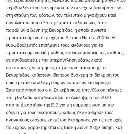
την ευρωβουλευτή της ΝΔ-ΕΛΚ, Μαρία Σπυράκη, λόγω «του
περιβαλλοντικού φαινομένου των συνεχών διακυμάνσεων
στη στάθμη των υδάτων, τον τελευταίο μήνα έχουν καεί
συνολικά περίπου 35 στρέμματα καλαμιώνες στην
παραλίμνια ζώνη της Βεγορίτιδας, η οποία συνιστά
προστατευόμενη περιοχή του Δικτύου Natura 2000». Η
ευρωβουλευτής επισήμανε τους κινδύνους για τα
προστατευόμενα είδη, καθώς «οι διακυμάνσεις της στάθμης,
σε συνδυασμό με την υπεράντληση υδάτων από
υφιστάμενες γεωτρήσεις στη λεκάνη απορροής της
Βεγορίτιδας, καθιστούν ιδιαίτερα δυσχερή τη διάκριση του
ορίου μεταξύ καλλιεργήσιμων εκτάσεων και λίμνης».
Στην απάντησή του ο κ. Σινκεβίτσιους, υπενθύμισε πάντως
ότι η Ελλάδα καταδικάστηκε το Δεκέμβριο του 2020
από το Δικαστήριο της Ε.Ε για μη συμμόρφωση με την
οδηγία για τους οικοτόπους« καθώς δεν καθόρισε τους
αναγκαίους στόχους και μέτρα διατήρησης για τις περιοχές
που έχουν χαρακτηριστεί ως Ειδική Ζώνη Διαχείρισης , κάτι