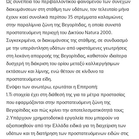
Ως συνέπεια του περιβαλλοντικού φαινομένου των συνεχών
διακυμάνσεων στη στάθμη των υδάτων, τον τελευταίο μήνα
έχουν καεί συνολικά περίπου 35 στρέμματα καλαμιώνες
στην παραλίμνια ζώνη της Βεγορίτιδας, η οποία συνιστά
προστατευόμενη περιοχή του Δικτύου Natura 2000.
Συγκεκριμένα, οι διακυμάνσεις της στάθμης, σε συνδυασμό
με την υπεράντληση υδάτων από υφιστάμενες γεωτρήσεις
στη λεκάνη απορροής της Βεγορίτιδας, καθιστούν ιδιαίτερα
δυσχερή τη διάκριση του ορίου μεταξύ καλλιεργήσιμων
εκτάσεων και λίμνης, ενώ θέτουν σε κίνδυνο τα
προστατευόμενα είδη.
Ενόψει των ανωτέρω, ερωτάται η Επιτροπή:
1.​Τι στοιχεία έχει στη διάθεσή της για τα μέτρα προστασίας
που εφαρμόζονται στην προστατευόμενη ζώνη της
Βεγορίτιδας και πώς κρίνει την αποτελεσματικότητά τους;
2.​Υπάρχουν χρηματοδοτικά εργαλεία που μπορούν να
αξιοποιηθούν από την Ελλάδα ειδικά για τη διαχείριση των
υδάτων και τη διατήρηση των προστατευόμενων ειδών στις