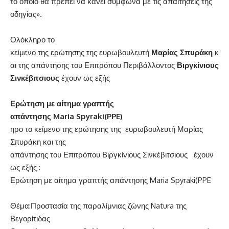
το οποίο θα πρέπει να κάνει σύμφωνα με τις απαιτήσεις της
οδηγίας».
Ολόκληρο το
κείμενο της ερώτησης της ευρωβουλευτή
Μαρίας Σπυράκη
κ
αι της απάντησης του Επιτρόπου Περιβάλλοντος
Βιργκίνιους
Σινκέβιτσιους
έχουν ως εξής
Ερώτηση με αίτημα γραπτής
απάντησης Maria Spyraki(PPE)
ηρο το κείμενο της ερώτησης της ευρωβουλευτή Μαρίας
Σπυράκη και της
απάντησης του Επιτρόπου Βιργκίνιους Σινκέβιτσιους έχουν
ως εξής :
Ερώτηση με αίτημα γραπτής απάντησης Maria Spyraki(PPE
Θέμα:​Προστασία της παραλίμνιας ζώνης Natura της
Βεγορίτιδας