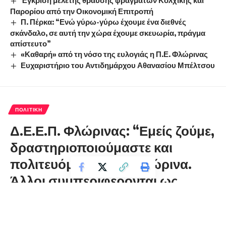
Έγκριση μελέτης θραύσης φραγμάτων Κολχικής και
Παρορίου από την Οικονομική Επιτροπή
Π. Πέρκα: “Ενώ γύρω-γύρω έχουμε ένα διεθνές
σκάνδαλο, σε αυτή την χώρα έχουμε σκευωρία, πράγμα
απίστευτο”
«Καθαρή» από τη νόσο της ευλογιάς η Π.Ε. Φλώρινας
Ευχαριστήριο του Αντιδημάρχου Αθανασίου Μπέλτσου
ΠΟΛΙΤΙΚΉ
Δ.Ε.Ε.Π. Φλώρινας: “Εμείς ζούμε,
δραστηριοποιούμαστε και
πολιτευόμαστε στη Φλώρινα.
Άλλοι συμπεριφέρονται ως
τουρίστες!!!”
florinapress.gr