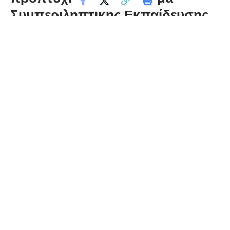
Συμπεριληπτικής Εκπαίδευσης
στη Φλώρινα
florinapress.gr
Τρίτη 7 Ιουλίου, 2026 22:55
Σήμερα ο Βουλευτής Π.Ε Φλώρινας της Ν.Δ
Σταύρος
Παπασωτηρίου
κατέθεσε στη Βουλή Επίκαιρη Ερώτηση