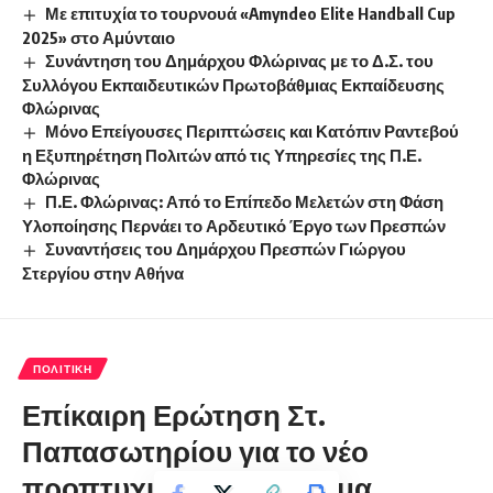
Με επιτυχία το τουρνουά «Amyndeo Elite Handball Cup
2025» στο Αμύνταιο
Συνάντηση του Δημάρχου Φλώρινας με το Δ.Σ. του
Συλλόγου Εκπαιδευτικών Πρωτοβάθμιας Εκπαίδευσης
Φλώρινας
Μόνο Επείγουσες Περιπτώσεις και Κατόπιν Ραντεβού
η Εξυπηρέτηση Πολιτών από τις Υπηρεσίες της Π.Ε.
Φλώρινας
Π.Ε. Φλώρινας: Από το Επίπεδο Μελετών στη Φάση
Υλοποίησης Περνάει το Αρδευτικό Έργο των Πρεσπών
Συναντήσεις του Δημάρχου Πρεσπών Γιώργου
Στεργίου στην Αθήνα
ΠΟΛΙΤΙΚΉ
Επίκαιρη Ερώτηση Στ.
Παπασωτηρίου για το νέο
προπτυχιακό πρόγραμμα