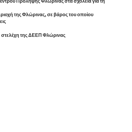
τρου Πρόληψης Φλώρινας στα σχολεία για τη
ιοχή της Φλώρινας, σε βάρος του οποίου
εις
 στελέχη της ΔΕΕΠ Φλώρινας