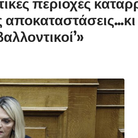
ιτικές περιοχές κατα
ς αποκαταστάσεις…κι
ιβαλλοντικοί’»