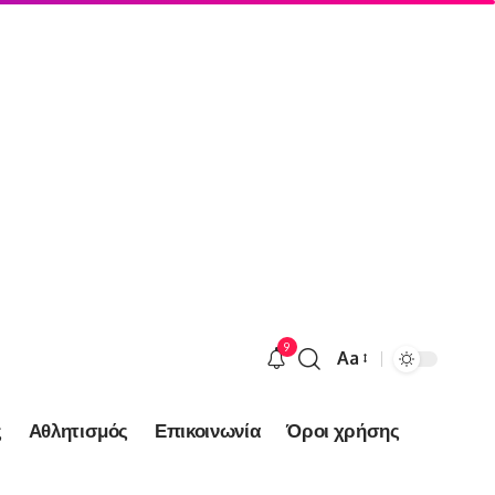
9
Aa
Font
Resizer
ς
Αθλητισμός
Επικοινωνία
Όροι χρήσης