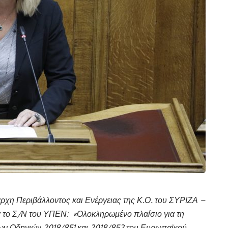
άρχη Περιβάλλοντος και Ενέργειας της Κ.Ο. του ΣΥΡΙΖΑ –
α το Σ/Ν του ΥΠΕΝ: «Ολοκληρωμένο πλαίσιο για τη
ων Οδηγιών 2018/851 και 2018/852 του Ευρωπαϊκού