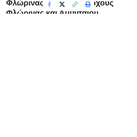
Φλώρινας στους Δημάρχους
Φλώρινας και Αμυνταίου
florinapress.gr
Τετάρτη 17 Οκτωβρίου, 2018 13:46
ΔΕΛΤΙΟ ΤΥΠΟΥ
Ο Πρόεδρος και μέλη της Διοικητικής Επιτροπής του
Επιμελητηρίου Φλώρινας επισκέφθηκαν τον Δήμαρχο
Φλώρινας και τον Δήμαρχο Αμυνταίου σε μια προσπάθεια