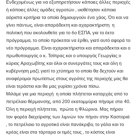
Ενδεχομένως για να εξυπηρετήσουν κάποιες άλλες περιοχές
ή κάποιες άλλες ομάδες αγροτών , υιοθέτησαν κάποια
αόριστα κριτήρια τα οποία δημιουργούν ένα χάος. Ότι και να
γίνει πάντως, είναι απαράδεκτη και αχαρακτήριστη η
πολιτική που ακολουθείτε για το 6ο ΕΣΠΑ, για το έκτο
πρόγραμμα, το οποίο πρόκειται να έρθει, γιατί αυτό αφορά το
νέο πρόγραμμα. Είναι αχαρακτήριστοι και απαράδεκτοι και ο
πρωθυπουργός ο κ. Τσίπρας και ο υπουργός Γεωργίας ο
κύριος Αραχωβίτης και όλοι οι συνεργάτες τους και όλη η
κυβέρνηση μαζί, γιατί το χτύπημα το οποίο θα δεχτούν και
αναφέρομαι πρωτίστως στους αγρότες της περιοχής μας θα
είναι τεράστιο και θα μας γυρίσει χρόνια πίσω.
Μιλάμε για μια περιοχή η οποία πλήττεται καταρχάς από το
πετρέλαιο θέρμανσης, από 200 εκατομμύρια πήγαμε στα 40.
Όλη η περιοχή πλήττεται, πρώτα η Φλώρινα. Μας πήραν
τον φορέα διαχείρισης των λιμνών τον πήγαν στην Καστοριά
, το πετρέλαιο το αγροτικό είναι πανάκριβο, το γάλα και το
κρέας είναι στα τάρταρα οι τιμές τους , το κόστος είναι