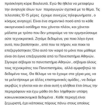
πρόσκληση κύριε Βουλευτά. Εγώ θα ήθελα να μεταφέρω
την ανησυχία όλων των παραγωγών σχετικά με το θέμα. Τις
τελευταίες 10-15 μέρες έχουμε συνεχώς τηλεφωνήματα , ο
κόσμος ανησυχεί. Είναι ένα σημαντικό ποσό από το κάθε
οικογενειακό εισόδημα που χάνεται πλέον, και χάνεται
μάλιστα με τρόπο που δεν μπορούμε να τον ερμηνεύσουμε
ούτε τεχνοκρατικά. Ζητάμε δεδομένα, για ποιο λόγο έγινε
αυτό, που βασίστηκαν , από που τα πήραν, και ποιοι τα
επεξεργάστηκαν; Όλο αυτό τον καιρό το μόνο που μάθαμε
είναι ότι έγινε επεξεργασία από το Πανεπιστήμιο Αθηνών.
Σίγουρα σέβομαι το πανεπιστήμιο Αθηνών , σέβομαι όλους
τους τεχνοκράτες του Πανεπιστημίου, αλλά αμφισβητώ τα
δεδομένα τους. Θα θέλαμε να τα έχουμε στα χέρια μας, να
τα μελετήσουμε με άλλες επιστημονικές ομάδες , να δούμε
ακριβώς τι γίνεται και αν είναι αυτή η αλήθεια έτσι όπως την
περιγράφουν και έχω μάθει ότι δεν λήφθηκαν υπόψη
κοινωνικοοικονομικά δεδομένα . Κάθε περιοχή είναι
ξεχωριστή, έχει κάποιους πόρους πάνω στους οποίους