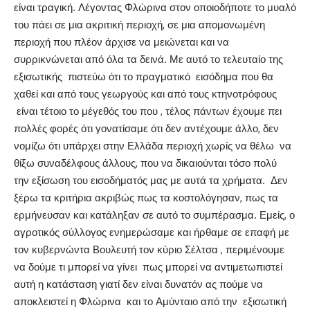
είναι τραγική. Λέγοντας Φλώρινα στον οποιοδήποτε το μυαλό
του πάει σε μια ακριτική περιοχή, σε μια απομονωμένη
περιοχή που πλέον άρχισε να μειώνεται και να
συρρικνώνεται από όλα τα δεινά. Με αυτό το τελευταίο της
εξισωτικής πιστεύω ότι το πραγματικό εισόδημα που θα
χαθεί και από τους γεωργούς και από τους κτηνοτρόφους
είναι τέτοιο το μέγεθός του που , τέλος πάντων έχουμε πει
πολλές φορές ότι γονατίσαμε ότι δεν αντέχουμε άλλο, δεν
νομίζω ότι υπάρχει στην Ελλάδα περιοχή χωρίς να θέλω να
θίξω συναδέλφους άλλους, που να δικαιούνται τόσο πολύ
την εξίσωση του εισοδήματός μας με αυτά τα χρήματα. Δεν
ξέρω τα κριτήρια ακριβώς πως τα κοστολόγησαν, πως τα
ερμήνευσαν και κατάληξαν σε αυτό το συμπέρασμα. Εμείς, ο
αγροτικός σύλλογος ενημερώσαμε και ήρθαμε σε επαφή με
τον κυβερνώντα Βουλευτή τον κύριο Σέλτσα , περιμένουμε
να δούμε τι μπορεί να γίνει πως μπορεί να αντιμετωπιστεί
αυτή η κατάσταση γιατί δεν είναι δυνατόν ας πούμε να
αποκλειστεί η Φλώρινα και το Αμύνταιο από την εξισωτική