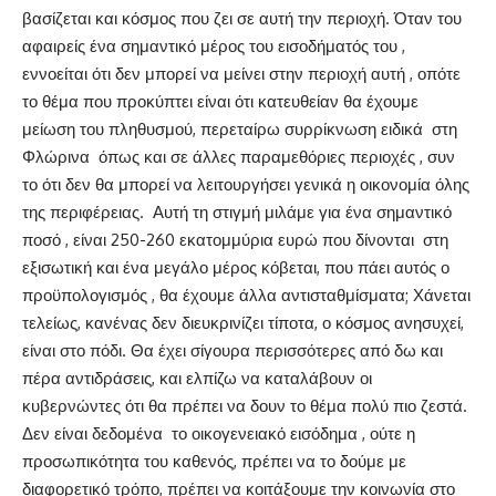
βασίζεται και κόσμος που ζει σε αυτή την περιοχή. Όταν του
αφαιρείς ένα σημαντικό μέρος του εισοδήματός του ,
εννοείται ότι δεν μπορεί να μείνει στην περιοχή αυτή , οπότε
το θέμα που προκύπτει είναι ότι κατευθείαν θα έχουμε
μείωση του πληθυσμού, περεταίρω συρρίκνωση ειδικά στη
Φλώρινα όπως και σε άλλες παραμεθόριες περιοχές , συν
το ότι δεν θα μπορεί να λειτουργήσει γενικά η οικονομία όλης
της περιφέρειας. Αυτή τη στιγμή μιλάμε για ένα σημαντικό
ποσό , είναι 250-260 εκατομμύρια ευρώ που δίνονται στη
εξισωτική και ένα μεγάλο μέρος κόβεται, που πάει αυτός ο
προϋπολογισμός , θα έχουμε άλλα αντισταθμίσματα; Χάνεται
τελείως, κανένας δεν διευκρινίζει τίποτα, ο κόσμος ανησυχεί,
είναι στο πόδι. Θα έχει σίγουρα περισσότερες από δω και
πέρα αντιδράσεις, και ελπίζω να καταλάβουν οι
κυβερνώντες ότι θα πρέπει να δουν το θέμα πολύ πιο ζεστά.
Δεν είναι δεδομένα το οικογενειακό εισόδημα , ούτε η
προσωπικότητα του καθενός, πρέπει να το δούμε με
διαφορετικό τρόπο, πρέπει να κοιτάξουμε την κοινωνία στο