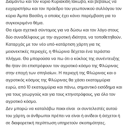
Διαμάντω και τον κύριο Κυριακίδη Ιάκωβο, και βεβαίως να
ευχαριστήσω και τον πρόεδρο του γεωπονικού συλλόγου τον
κύριο Άμπα Βασίλη, ο οποίος έχει κάνει παρέμβαση για το
συγκεκριμένο θέμα.
Θα είμαι σχετικά σύντομος για να δώσω και τον λόγο στους
δύο συναδέλφους με την αγροτική ιδιότητα, να τοποθετηθούν.
Καταρχάς με τον νέο υπό-κατάρτιση χάρτη για τις
μειονεκτικές περιοχές, η Φλώρινα δέχεται ένα τεράστιο
πλήγμα. Θα μπορούσα να πω ότι ο κύκλος της συνέντευξης
θα ήταν ότι επιστρέφουν τον αγροτικό κόσμο της Φλώρινας
στην εποχή των σπηλαίων. Η περιοχή της Φλώρινας και ο
αγροτικός κόσμος της Φλώρινας θα χάσει εκατομμύρια
ευρώ, από 10 εκατομμύρια και πάνω, σημαντικό εισόδημα και
για τους γεωργούς και για τους κτηνοτρόφους, για όλο τον
αγροτικό κόσμο.
Δεν μπορώ να καταλάβω ποιοι είναι οι συντελεστές αυτού
του χάρτη, οι άνθρωποι πρέπει να είναι ή ανίδεοι ή άσχετοι ή
σε διαφορετική περίπτωση υπηρετούν σκοπιμότητες.