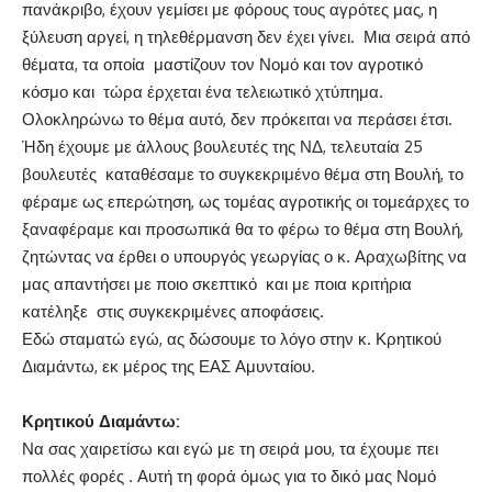
πανάκριβο, έχουν γεμίσει με φόρους τους αγρότες μας, η
ξύλευση αργεί, η τηλεθέρμανση δεν έχει γίνει. Μια σειρά από
θέματα, τα οποία μαστίζουν τον Νομό και τον αγροτικό
κόσμο και τώρα έρχεται ένα τελειωτικό χτύπημα.
Ολοκληρώνω το θέμα αυτό, δεν πρόκειται να περάσει έτσι.
Ήδη έχουμε με άλλους βουλευτές της ΝΔ, τελευταία 25
βουλευτές καταθέσαμε το συγκεκριμένο θέμα στη Βουλή, το
φέραμε ως επερώτηση, ως τομέας αγροτικής οι τομεάρχες το
ξαναφέραμε και προσωπικά θα το φέρω το θέμα στη Βουλή,
ζητώντας να έρθει ο υπουργός γεωργίας ο κ. Αραχωβίτης να
μας απαντήσει με ποιο σκεπτικό και με ποια κριτήρια
κατέληξε στις συγκεκριμένες αποφάσεις.
Εδώ σταματώ εγώ, ας δώσουμε το λόγο στην κ. Κρητικού
Διαμάντω, εκ μέρος της ΕΑΣ Αμυνταίου.
Κρητικού Διαμάντω:
Να σας χαιρετίσω και εγώ με τη σειρά μου, τα έχουμε πει
πολλές φορές . Αυτή τη φορά όμως για το δικό μας Νομό