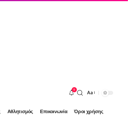
9
Aa
Font
Resizer
ς
Αθλητισμός
Επικοινωνία
Όροι χρήσης