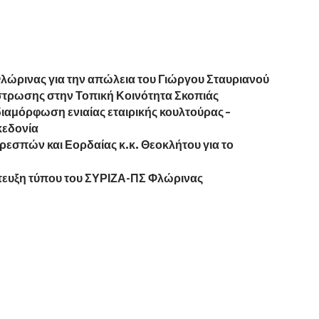
ώρινας για την απώλεια του Γιώργου Σταυριανού
τρωσης στην Τοπική Κοινότητα Σκοπιάς
ιαμόρφωση ενιαίας εταιρικής κουλτούρας –
κεδονία
εσπών και Εορδαίας κ.κ. Θεοκλήτου για το
τευξη τύπου του ΣΥΡΙΖΑ-ΠΣ Φλώρινας