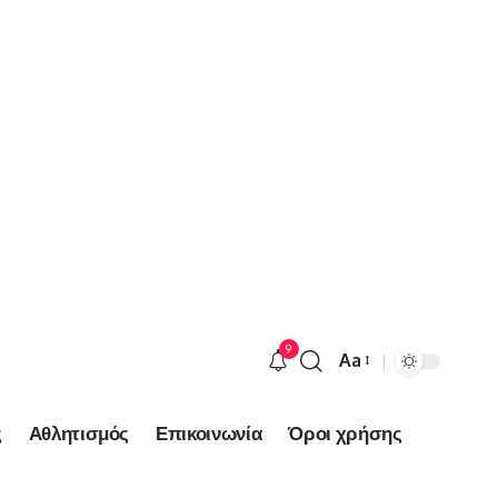
9
Aa
Font
Resizer
ς
Αθλητισμός
Επικοινωνία
Όροι χρήσης