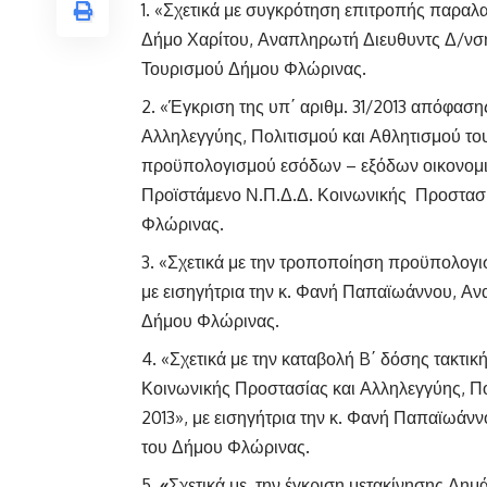
«Σχετικά με συγκρότηση επιτροπής παραλα
Δήμο Χαρίτου, Αναπληρωτή Διευθυντς Δ/νση
Τουρισμού Δήμου Φλώρινας.
«Έγκριση της υπ΄ αριθμ. 31/2013 απόφασης
Αλληλεγγύης, Πολιτισμού και Αθλητισμού τ
προϋπολογισμού εσόδων – εξόδων οικονομικο
Προϊστάμενο Ν.Π.Δ.Δ. Κοινωνικής Προστασ
Φλώρινας.
«Σχετικά με την τροποποίηση προϋπολογ
με εισηγήτρια την κ. Φανή Παπαϊωάννου, Α
Δήμου Φλώρινας.
«Σχετικά με την καταβολή B΄ δόσης τακτι
Κοινωνικής Προστασίας και Αλληλεγγύης, Πο
2013», με εισηγήτρια την κ. Φανή Παπαϊωά
του Δήμου Φλώρινας.
«
Σχετικά με την έγκριση μετακίνησης Δημ