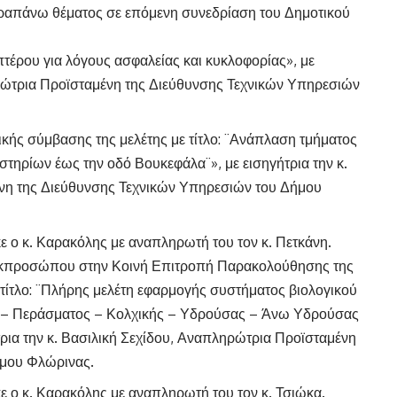
απάνω θέματος σε επόμενη συνεδρίαση του Δημοτικού
πτέρου για λόγους ασφαλείας και κυκλοφορίας», με
ηρώτρια Προϊσταμένη της Διεύθυνσης Τεχνικών Υπηρεσιών
κής σύμβασης της μελέτης με τίτλο: ¨Ανάπλαση τμήματος
τηρίων έως την οδό Βουκεφάλα¨», με εισηγήτρια την κ.
νη της Διεύθυνσης Τεχνικών Υπηρεσιών του Δήμου
 ο κ. Καρακόλης με αναπληρωτή του τον κ. Πετκάνη.
 εκπροσώπου στην Κοινή Επιτροπή Παρακολούθησης της
ίτλο: ¨Πλήρης μελέτη εφαρμογής συστήματος βιολογικού
υ – Περάσματος – Κολχικής – Υδρούσας – Άνω Υδρούσας
ια την κ. Βασιλική Σεχίδου, Αναπληρώτρια Προϊσταμένη
ήμου Φλώρινας.
 ο κ. Καρακόλης με αναπληρωτή του τον κ. Τσιώκα.