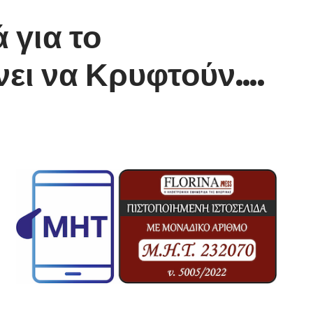
 για το
ήνει να Κρυφτούν….