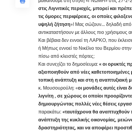
μαθαίνουμε στη στήλη «ΓΝΩΜΗ» στις 27-2
στις Λιγνιτικές περιοχές, μπορεί και πρέπ
τις όμορες περιφέρειες, οι οποίες φιλοξε
υψηλή ζήτηση
»! Μας σώζουν… δηλαδή από 
αντικαταστήσουν με άλλους πιο χρήσιμους α
Και βέβαια δεν εννοεί τη ΛΑΡΚΟ, που έκλεισ
ή Μήπως εννοεί το Νικέλιο του Βερμίου στην
πίσω από κλειστές πόρτες;
Και συνεχίζει το δημοσίευμα:
« οι ορυκτές 
αξιοποιηθούν από νέες καθετοποιημένες
τοπική ανάπτυξη και στη η αναπτυξιακή 
κ. Μουσουρούλη: «
οι μονάδες αυτές είναι
λιγνίτη
,
σε χώρους οι οποίοι προορίζοντ
δημιουργώντας πολλές νέες θέσεις εργασ
παρακάτω
: «ταυτόχρονα θα αναπτυχθούν
ανάπτυξη της κυκλικής οικονομίας, μειώ
δραστηριότητας, και να αποφέρει προστι