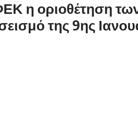
ΦΕΚ η οριοθέτηση τω
σεισμό της 9ης Ιανου