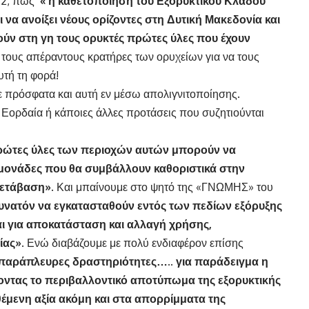
-22, πως
« η καθετοποίηση του Εξορυκτικού Κλάδου
ει να ανοίξει νέους ορίζοντες στη Δυτική Μακεδονία και
νούν στη γη τους ορυκτές πρώτες ύλες που έχουν
τους απέραντους κρατήρες των ορυχείων για να τους
υτή τη φορά!
ε πρόσφατα και αυτή εν μέσω απολιγνιτοποίησης.
 Εορδαία ή κάποιες άλλες προτάσεις που συζητιούνται
πρώτες ύλες των περιοχών αυτών μπορούν να
 μονάδες που θα συμβάλλουν καθοριστικά στην
μετάβαση»
. Και μπαίνουμε στο ψητό της «ΓΝΩΜΗΣ» του
 δυνατόν να εγκατασταθούν
εντός των πεδίων εξόρυξης
αι για αποκατάσταση και αλλαγή χρήσης,
ίας»
. Ενώ διαβάζουμε με πολύ ενδιαφέρον επίσης
 παράπλευρες δραστηριότητες….. για παράδειγμα η
νοντας το περιβαλλοντικό αποτύπωμα της εξορυκτικής
θέμενη αξία ακόμη και στα απορρίμματα της