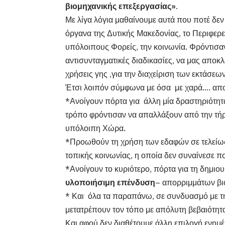
βιομηχανικής επεξεργασίας».
Με λίγα λόγια μαθαίνουμε αυτά που ποτέ δε
όργανα της Δυτικής Μακεδονίας, το Περιφερε
υπόλοιπους Φορείς, την κοινωνία. Φρόντισα
αντισυνταγματικές διαδικασίες, να μας αποκλ
χρήσεις γης ,για την διαχείριση των εκτάσε
Έτσι λοιπόν σύμφωνα με όσα με χαρά…. απ
*Ανοίγουν πόρτα για άλλη μία δραστηριότητ
τρόπο φρόντισαν να απαλλάξουν από την τήρ
υπόλοιπη Χώρα.
*Προωθούν τη χρήση των εδαφών σε τελείως
τοπικής κοινωνίας, η οποία δεν συναίνεσε ποτ
*Ανοίγουν το κυριότερο, πόρτα για τη δημι
υλοποιήσιμη επένδυση
– απορριμμάτων βι
* Και όλα τα παραπάνω, σε συνδυασμό με 
μετατρέπουν τον τόπο με απόλυτη βεβαιότητ
Και αφού δεν διαθέτουμε άλλη επιλογή ενημ