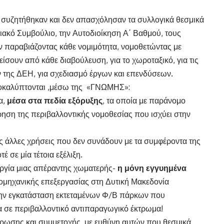
ν συζητήθηκαν και δεν απασχόλησαν τα συλλογικά θεσμικά
ιακό Συμβούλιο, την Αυτοδιοίκηση Α΄ Βαθμού, τους
ν παραβιάζοντας κάθε νομιμότητα, νομοθετώντας με
είσουν από κάθε διαβούλευση, για το χωροταξικό, για τις
ων της ΔΕΗ, για σχεδιασμό έργων και επενδύσεων.
οκαλύπτονται ,μέσω της «ΓΝΩΜΗΣ»:
α,
μέσα στα πεδία εξόρυξης
, τα οποία με παράνομο
ηση της περιβαλλοντικής νομοθεσίας που ισχύει στην
 άλλες χρήσεις που δεν συνάδουν με τα συμφέροντα της
έ σε μία τέτοια εξέλιξη.
ουργία μιας απέραντης χωματερής-
η μόνη εγγυημένα
ομηχανικής επεξεργασίας στη Δυτική Μακεδονία
την εγκατάσταση εκτεταμένων Φ/Β πάρκων που
α σε περιβαλλοντικό αντιπαραγωγικό έκτρωμα!
έρωσης και συμμετοχής, με ευθύνη αυτών που θεσμικά