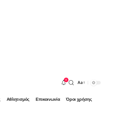
9
Aa
Font
Resizer
ς
Αθλητισμός
Επικοινωνία
Όροι χρήσης