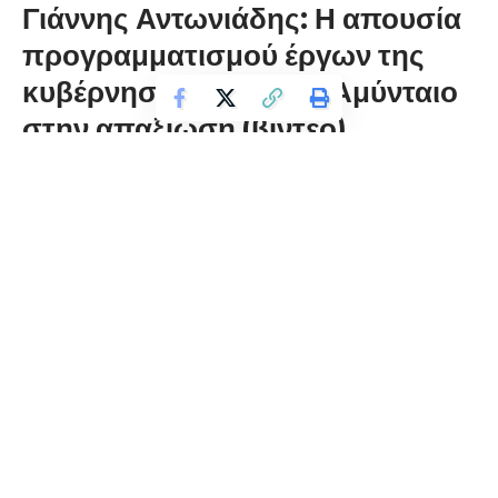
Γιάννης Αντωνιάδης: Η απουσία
προγραμματισμού έργων της
κυβέρνησης οδηγεί το Αμύνταιο
στην απαξίωση (βίντεο)
florinapress.gr
Πέμπτη 27 Σεπτεμβρίου, 2018 15:34