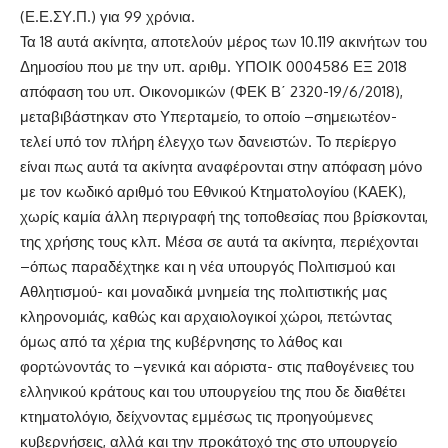
(Ε.Ε.ΣΥ.Π.) για 99 χρόνια.
Τα 18 αυτά ακίνητα, αποτελούν μέρος των 10.119 ακινήτων του
Δημοσίου που με την υπ. αριθμ. ΥΠΟΙΚ 0004586 ΕΞ 2018
απόφαση του υπ. Οικονομικών (ΦΕΚ Β΄ 2320-19/6/2018),
μεταβιβάστηκαν στο Υπερταμείο, το οποίο –σημειωτέον-
τελεί υπό τον πλήρη έλεγχο των δανειστών. Το περίεργο
είναι πως αυτά τα ακίνητα αναφέρονται στην απόφαση μόνο
με τον κωδικό αριθμό του Εθνικού Κτηματολογίου (ΚΑΕΚ),
χωρίς καμία άλλη περιγραφή της τοποθεσίας που βρίσκονται,
της χρήσης τους κλπ. Μέσα σε αυτά τα ακίνητα, περιέχονται
–όπως παραδέχτηκε και η νέα υπουργός Πολιτισμού και
Αθλητισμού- και μοναδικά μνημεία της πολιτιστικής μας
κληρονομιάς, καθώς και αρχαιολογικοί χώροι, πετώντας
όμως από τα χέρια της κυβέρνησης το λάθος και
φορτώνοντάς το –γενικά και αόριστα- στις παθογένειες του
ελληνικού κράτους και του υπουργείου της που δε διαθέτει
κτηματολόγιο, δείχνοντας εμμέσως τις προηγούμενες
κυβερνήσεις, αλλά και την προκάτοχό της στο υπουργείο