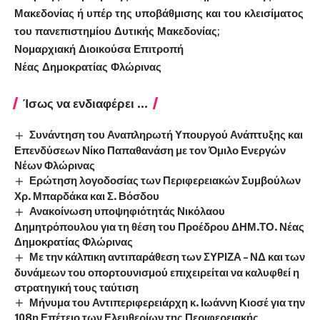
Μακεδονίας ή υπέρ της υποβάθμισης και του κλεισίματος
του πανεπιστημίου Δυτικής Μακεδονίας;
Νομαρχιακή Διοικούσα Επιτροπή
Νέας Δημοκρατίας Φλώρινας
Ίσως να ενδιαφέρει ...
Συνάντηση του Αναπληρωτή Υπουργού Ανάπτυξης και
Επενδύσεων Νίκο Παπαθανάση με τον Όμιλο Ενεργών
Νέων Φλώρινας
Ερώτηση λογοδοσίας των Περιφερειακών Συμβούλων
Χρ. Μπαρδάκα και Σ. Βόσδου
Ανακοίνωση υποψηφιότητάς Νικόλαου
Δημητρόπουλου για τη θέση του Προέδρου ΔΗΜ.ΤΟ. Νέας
Δημοκρατίας Φλώρινας
Με την κάλπικη αντιπαράθεση των ΣΥΡΙΖΑ – ΝΔ και των
δυνάμεων του οπορτουνισμού επιχειρείται να καλυφθεί η
στρατηγική τους ταύτιση
Μήνυμα του Αντιπεριφερειάρχη κ. Ιωάννη Κιοσέ για την
108η Επέτειο των Ελευθερίων της Περιφερειακής