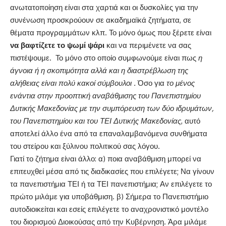
ανωτατοποίηση είναι στα χαρτιά και οι δυσκολίες για την
συνένωση προσκρούουν σε ακαδημαϊκά ζητήματα, σε
θέματα προγραμμάτων κλπ. Το μόνο όμως που ξέρετε είναι
να βαφτίζετε το ψωμί ψάρι
και να περιμένετε να σας
πιστέψουμε. Το μόνο στο οποίο συμφωνούμε είναι πως
η
άγνοια ή η σκοπιμότητα αλλά και η διαστρέβλωση της
αλήθειας είναι πολύ κακοί σύμβουλοι .
Όσο για
το μένος
ενάντια στην προοπτική αναβάθμισης του Πανεπιστημίου
Δυτικής Μακεδονίας με την συμπόρευση των δύο ιδρυμάτων,
του Πανεπιστημίου και του ΤΕΙ Δυτικής Μακεδονίας
, αυτό
αποτελεί άλλο ένα από τα επαναλαμβανόμενα συνθήματα
του στείρου και ξύλινου πολιτικού σας λόγου.
Γιατί το ζήτημα είναι άλλο: α) ποια αναβάθμιση μπορεί να
επιτευχθεί μέσα από τις διαδικασίες που επιλέγετε; Να γίνουν
τα πανεπιστήμια ΤΕΙ ή τα ΤΕΙ πανεπιστήμια; Αν επιλέγετε το
πρώτο μιλάμε για υποβάθμιση. β) Σήμερα το Πανεπιστήμιο
αυτοδιοικείται και εσείς επιλέγετε το αναχρονιστικό μοντέλο
του διορισμού Διοικούσας από την Κυβέρνηση. Άρα μιλάμε