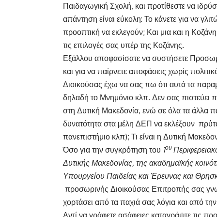
Παιδαγωγική Σχολή, και προτίθεστε να ιδρ
απάντηση είναι εύκολη: Το κάνετε για να γλ
προοπτική να εκλεγούν; Και μια και η Κοζάνη 
τις επιλογές σας υπέρ της Κοζάνης.
Εξάλλου αποφασίσατε να συστήσετε Προσωριν
και για να παίρνετε αποφάσεις χωρίς πολιτικ
Διοικούσας έχω να σας πω ότι αυτά τα παραμ
δηλαδή το Μνημόνιο κλπ. Δεν σας πιστεύει π
στη Δυτική Μακεδονία, ενώ σε όλα τα άλλα 
δυνατότητα στα μέλη ΔΕΠ να εκλέξουν πρύταν
πανεπιστήμιο κλπ); Τι είναι η Δυτική Μακεδο
ου
Όσο για την συγκρότηση του
1
Περιφερειακ
Δυτικής Μακεδονίας, της ακαδημαϊκής κοινό
Υπουργείου Παιδείας και Έρευνας και Θρησ
προσωρινής Διοικούσας Επιτροπής σας γνωσ
χορτάσει από τα παχιά σας λόγια και από τ
Αντί να γράφετε ασάφειες καταγράψτε τις προ