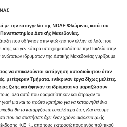
ΙΝΑΣ
ά με την καταγγελία της ΝΟΔΕ Φλώρινας κατά του
υ Πανεπιστημίου Δυτικής Μακεδονίας.
ράταξη που οδήγησε στην φτώχεια τον ελληνικό λαό, που
υσης και γενικότερα υποχρηματοδότησε την Παιδεία στην
ν ανώτατων ιδρυμάτων της Δυτικής Μακεδονίας γυρίζουμε
άσος να επικαλούνται κατάργηση αυτοδιοίκητου όταν
ές, μετέφεραν Τμήματα, ενέκριναν έργα δίχως μελέτες,
γριας ζωής και άφηναν τα ιδρύματα να μαραζώσουν
.
 τους, όλα αυτά που οραματίστηκαν και έπραξαν τα
γιατί μια και το πρώτο κριτήριο για να καταργηθεί ένα
οικηθεί θα το καταργήσετε ευκολότερα έτσι; Και ακούμε
σα που θα συστήσετε έχει έναν χρόνο διάρκεια ζωής
υ έκδοσης Φ.Ε.Κ., από τους εκπροσώπους ενός πολιτικού