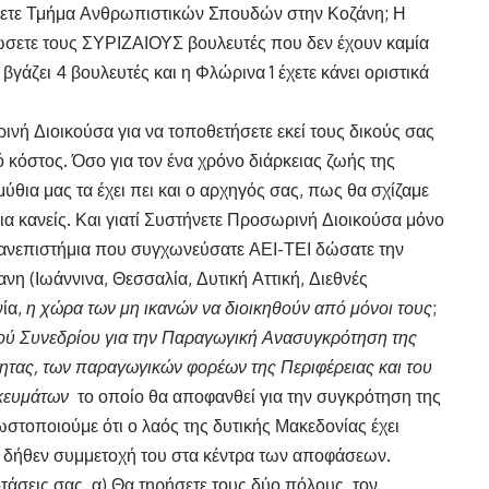
ύσετε Τμήμα Ανθρωπιστικών Σπουδών στην Κοζάνη; Η
ιτώσετε τους ΣΥΡΙΖΑΙΟΥΣ βουλευτές που δεν έχουν καμία
βγάζει 4 βουλευτές και η Φλώρινα 1 έχετε κάνει οριστικά
ή Διοικούσα για να τοποθετήσετε εκεί τους δικούς σας
ό κόστος. Όσο για τον ένα χρόνο διάρκειας ζωής της
ύθια μας τα έχει πει και ο αρχηγός σας, πως θα σχίζαμε
ια κανείς. Και γιατί Συστήνετε Προσωρινή Διοικούσα μόνο
πανεπιστήμια που συγχωνεύσατε ΑΕΙ-ΤΕΙ δώσατε την
η (Ιωάννινα, Θεσσαλία, Δυτική Αττική, Διεθνές
νία,
η χώρα των μη ικανών να διοικηθούν από μόνοι τους
;
ού Συνεδρίου για την Παραγωγική Ανασυγκρότηση της
τητας, των παραγωγικών φορέων της Περιφέρειας και του
κευμάτων
το οποίο θα αποφανθεί για την συγκρότηση της
τοποιούμε ότι ο λαός της δυτικής Μακεδονίας έχει
ην δήθεν συμμετοχή του στα κέντρα των αποφάσεων.
τάσεις σας. α) Θα τηρήσετε τους δύο πόλους, τον