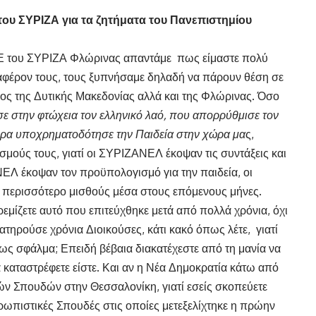
υ ΣΥΡΙΖΑ για τα ζητήματα του Πανεπιστημίου
 ΝΕ του ΣΥΡΙΖΑ Φλώρινας απαντάμε πως είμαστε πολύ
ιαφέρον τους, τους ξυπνήσαμε δηλαδή να πάρουν θέση σε
ρος της Δυτικής Μακεδονίας αλλά και της Φλώρινας. Όσο
ε στην φτώχεια τον ελληνικό λαό, που απορρύθμισε τον
ερα υποχρηματοδότησε την Παιδεία στην χώρα μα
ς,
μούς τους, γιατί οι ΣΥΡΙΖΑΝΕΛ έκοψαν τις συντάξεις και
ΕΛ έκοψαν τον προϋπολογισμό για την παιδεία, οι
ερισσότερο μισθούς μέσα στους επόμενους μήνες.
κρεμίζετε αυτό που επιτεύχθηκε μετά από πολλά χρόνια, όχι
ατηρούσε χρόνια Διοικούσες, κάτι κακό όπως λέτε, γιατί
 ως σφάλμα; Επειδή βέβαια διακατέχεστε από τη μανία να
α καταστρέφετε είστε. Και αν η Νέα Δημοκρατία κάτω από
ών Σπουδών στην Θεσσαλονίκη, γιατί εσείς σκοπεύετε
ωπιστικές Σπουδές στις οποίες μετεξελίχτηκε η πρώην