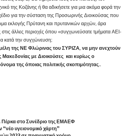
ικό της Κοζάνης ή θα αδικήσετε για μια ακόμα φορά την
σχέδιο για την σύσταση της Προσωρινής Διοικούσας που
αίωμα εκλογής Πρύτανη και πρυτανικών αρχών, άρα
 στις άλλες περιοχές όπου «συγχωνεύσατε τμήματα ΑΕΙ-
ρια κατά την συγχώνευση;
μέλη της ΝΕ Φλώρινας του ΣΥΡΙΖΑ, να μην ανεχτούν
ς Μακεδονίας με Διοικούσες και κυρίως ο
όνομα της όποιας πολιτικής σκοπιμότητας..
. Πέρκα στο Συνέδριο της ΕΜΑΕΦ
 “νέο υγειονομικό χάρτη”
γών 2023 σε πραγματικό χρόνο