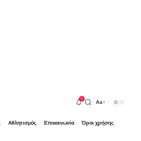
9
Aa
Font
Resizer
ς
Αθλητισμός
Επικοινωνία
Όροι χρήσης