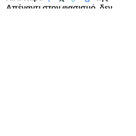
Απέναντι στον φασισμό, δεν
χωράει η σιωπή
florinapress.gr
Τρίτη 19 Μαΐου, 2026 14:41
Την οργανωμένη ανασυγκρότησης της καταδικασμένης