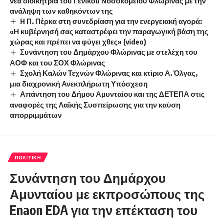
νέα διοικήτρια του Γενικού Νοσοκομείου Φλώρινας με την
ανάληψη των καθηκόντων της
H Π. Πέρκα στη συνεδρίαση για την ενεργειακή αγορά:
«Η κυβέρνησή σας καταστρέφει την παραγωγική βάση της
χώρας και πρέπει να φύγει χθες» (video)
Συνάντηση του Δημάρχου Φλώρινας με στελέχη του
ΑΟΦ και του ΣΟΧ Φλώρινας
Σχολή Καλών Τεχνών Φλώρινας και κτίριο Α. Όλγας,
μια διαχρονική Ανεκπλήρωτη Υπόσχεση
Απάντηση του Δήμου Αμυνταίου και της ΔΕΤΕΠΑ στις
αναφορές της Λαϊκής Συσπείρωσης για την καύση
απορριμμάτων
ΠΟΛΙΤΙΚΉ
Συνάντηση του Δημάρχου
Αμυνταίου με εκπροσώπους της
Enaon EDA για την επέκταση του