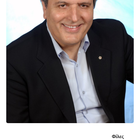
Φίλες