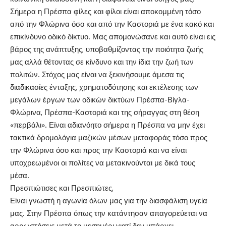
Σήμερα η Πρέσπα φίλες και φίλοι είναι αποκομμένη τόσο
από την Φλώρινα όσο και από την Καστοριά με ένα κακό και
επικίνδυνο οδικό δίκτυο. Μας απομονώσανε και αυτό είναι εις
βάρος της ανάπτυξης, υποβαθμίζοντας την ποιότητα ζωής
μας αλλά θέτοντας σε κίνδυνο και την ίδια την ζωή των
πολιτών. Στόχος μας είναι να ξεκινήσουμε άμεσα τις
διαδικασίες ένταξης, χρηματοδότησης και εκτέλεσης των
μεγάλων έργων των οδικών δικτύων Πρέσπα-Βίγλα-
Φλώρινα, Πρέσπα-Καστοριά και της σήραγγας στη θέση
«περβάλι». Είναι αδιανόητο σήμερα η Πρέσπα να μην έχει
τακτικά δρομολόγια μαζικών μέσων μεταφοράς τόσο προς
την Φλώρινα όσο και προς την Καστοριά και να είναι
υποχρεωμένοι οι πολίτες να μετακινούνται με δικά τους
μέσα.
Πρεσπιώτισες και Πρεσπιώτες,
Είναι γνωστή η αγωνία όλων μας για την διασφάλιση υγεία
μας. Στην Πρέσπα όπως την κατάντησαν απαγορεύεται να
αρρωστήσεις μετά το μεσημέρι γιατί δεν υπάρχει