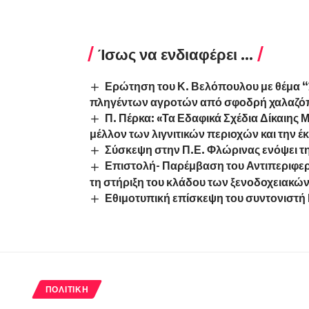
Ίσως να ενδιαφέρει ...
Ερώτηση του Κ. Βελόπουλου με θέμα 
πληγέντων αγροτών από σφοδρή χαλαζό
Π. Πέρκα: «Τα Εδαφικά Σχέδια Δίκαιης 
μέλλον των λιγνιτικών περιοχών και την
Σύσκεψη στην Π.Ε. Φλώρινας ενόψει τ
Επιστολή- Παρέμβαση του Αντιπεριφερ
τη στήριξη του κλάδου των ξενοδοχειακώ
Εθιμοτυπική επίσκεψη του συντονιστ
ΠΟΛΙΤΙΚΉ