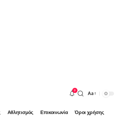
9
Aa
Font
Resizer
ς
Αθλητισμός
Επικοινωνία
Όροι χρήσης