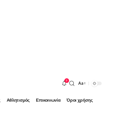
9
Aa
Font
Resizer
ς
Αθλητισμός
Επικοινωνία
Όροι χρήσης