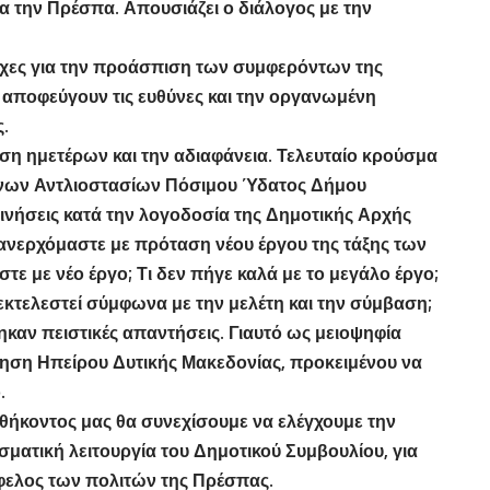
α την Πρέσπα. Απουσιάζει ο διάλογος με την
άχες για την προάσπιση των συμφερόντων της
 αποφεύγουν τις ευθύνες και την οργανωμένη
.
η ημετέρων και την αδιαφάνεια. Τελευταίο κρούσμα
νων Αντλιοστασίων Πόσιμου Ύδατος Δήμου
ινήσεις κατά την λογοδοσία της Δημοτικής Αρχής
πανερχόμαστε με πρόταση νέου έργου της τάξης των
τε με νέο έργο; Τι δεν πήγε καλά με το μεγάλο έργο;
 εκτελεστεί σύμφωνα με την μελέτη και την σύμβαση;
ηκαν πειστικές απαντήσεις. Γιαυτό ως μειοψηφία
ση Ηπείρου Δυτικής Μακεδονίας, προκειμένου να
.
αθήκοντος μας θα συνεχίσουμε να ελέγχουμε την
σματική λειτουργία του Δημοτικού Συμβουλίου, για
φελος των πολιτών της Πρέσπας.