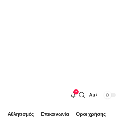
9
Aa
Font
Resizer
ς
Αθλητισμός
Επικοινωνία
Όροι χρήσης