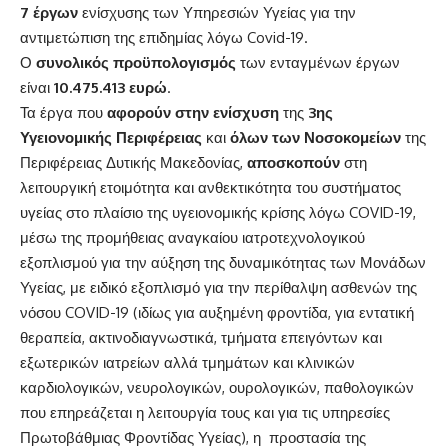
7 έργων
ενίσχυσης των Υπηρεσιών Υγείας για την
αντιμετώπιση της επιδημίας λόγω Covid-19.
Ο
συνολικός προϋπολογισμός
των ενταγμένων έργων
είναι
10.475.413 ευρώ
.
Τα έργα που
αφορούν στην ενίσχυση
της
3ης
Υγειονομικής Περιφέρειας
και
όλων των Νοσοκομείων
της
Περιφέρειας Δυτικής Μακεδονίας,
αποσκοπούν
στη
λειτουργική ετοιμότητα και ανθεκτικότητα του συστήματος
υγείας στο πλαίσιο της υγειονομικής κρίσης λόγω COVID-19,
μέσω της προμήθειας αναγκαίου ιατροτεχνολογικού
εξοπλισμού για την αύξηση της δυναμικότητας των Μονάδων
Υγείας, με ειδικό εξοπλισμό για την περίθαλψη ασθενών της
νόσου COVID-19 (ιδίως για αυξημένη φροντίδα, για εντατική
θεραπεία, ακτινοδιαγνωστικά, τμήματα επειγόντων και
εξωτερικών ιατρείων αλλά τμημάτων και κλινικών
καρδιολογικών, νευρολογικών, ουρολογικών, παθολογικών
που επηρεάζεται η λειτουργία τους και για τις υπηρεσίες
Πρωτοβάθμιας Φροντίδας Υγείας), η προστασία της