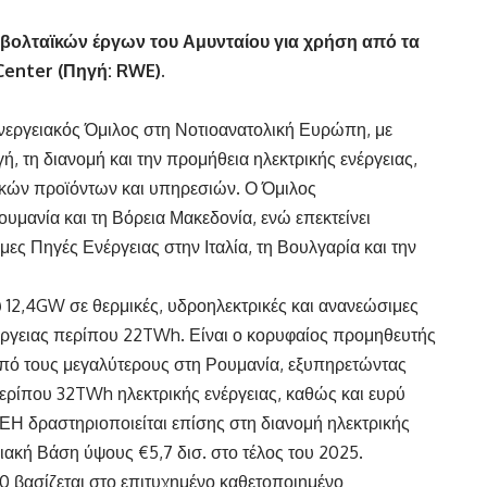
ολταϊκών έργων του Αμυνταίου για χρήση από τα
Center
(Πηγή: RWE).
νεργειακός Όμιλος στη Νοτιοανατολική Ευρώπη, με
 τη διανομή και την προμήθεια ηλεκτρικής ενέργειας,
κών προϊόντων και υπηρεσιών. Ο Όμιλος
ουμανία και τη Βόρεια Μακεδονία, ενώ επεκτείνει
ς Πηγές Ενέργειας στην Ιταλία, τη Βουλγαρία και την
 12,4GW σε θερμικές, υδροηλεκτρικές και ανανεώσιμες
έργειας περίπου 22TWh. Είναι ο κορυφαίος προμηθευτής
 από τους μεγαλύτερους στη Ρουμανία, εξυπηρετώντας
περίπου 32TWh ηλεκτρικής ενέργειας, καθώς και ευρύ
Η δραστηριοποιείται επίσης στη διανομή ηλεκτρικής
ιακή Βάση ύψους €5,7 δισ. στο τέλος του 2025.
30 βασίζεται στο επιτυχημένο καθετοποιημένο