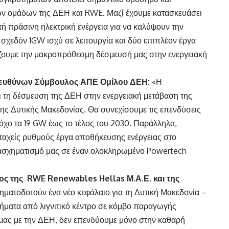
των ομάδων της ΔΕΗ και RWE. Μαζί έχουμε κατασκευάσει
ή πράσινη ηλεκτρική ενέργεια για να καλύψουν την
σχεδόν 1GW ισχύ σε λειτουργία και δύο επιπλέον έργα
ζουμε την μακροπρόθεσμη δέσμευσή μας στην ενεργειακή
ιευθύνων Σύμβουλος ΑΠΕ Ομίλου ΔΕΗ:
«Η
τη δέσμευση της ΔΕΗ στην ενεργειακή μετάβαση της
 της Δυτικής Μακεδονίας. Θα συνεχίσουμε τις επενδύσεις
τόχο τα 19 GW έως το τέλος του 2030. Παράλληλα,
 ταχείς ρυθμούς έργα αποθήκευσης ενέργειας στο
ετασχηματισμό μας σε έναν ολοκληρωμένο Powertech
ς της RWE Renewables Hellas Μ.Α.Ε. και της
ηματοδοτούν ένα νέο κεφάλαιο για τη Δυτική Μακεδονία –
βήματα από λιγνιτικό κέντρο σε κόμβο παραγωγής
μας με την ΔΕΗ, δεν επενδύουμε μόνο στην καθαρή