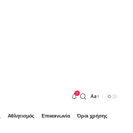
9
Aa
Font
Resizer
ς
Αθλητισμός
Επικοινωνία
Όροι χρήσης