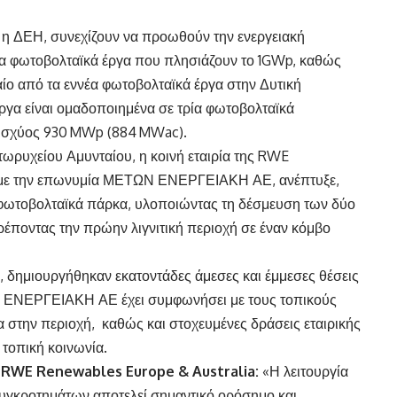
ι η ΔΕΗ, συνεχίζουν να προωθούν την ενεργειακή
ία φωτοβολταϊκά έργα που πλησιάζουν το 1GWp, καθώς
αίο από τα εννέα φωτοβολταϊκά έργα στην Δυτική
ργα είναι ομαδοποιημένα σε τρία φωτοβολταϊκά
 ισχύος 930 MWp (884 MWac).
τωρυχείου Αμυνταίου, η κοινή εταιρία της RWE
 με την επωνυμία ΜΕΤΩΝ ΕΝΕΡΓΕΙΑΚΗ ΑΕ, ανέπτυξε,
α φωτοβολταϊκά πάρκα, υλοποιώντας τη δέσμευση των δύο
ρέποντας την πρώην λιγνιτική περιοχή σε έναν κόμβο
, δημιουργήθηκαν εκατοντάδες άμεσες και έμμεσες θέσεις
Ν ΕΝΕΡΓΕΙΑΚΗ ΑΕ έχει συμφωνήσει με τους τοπικούς
α στην περιοχή, καθώς και στοχευμένες δράσεις εταιρικής
 τοπική κοινωνία.
 RWE Renewables Europe & Australia:
«Η λειτουργία
υγκροτημάτων αποτελεί σημαντικό ορόσημο και