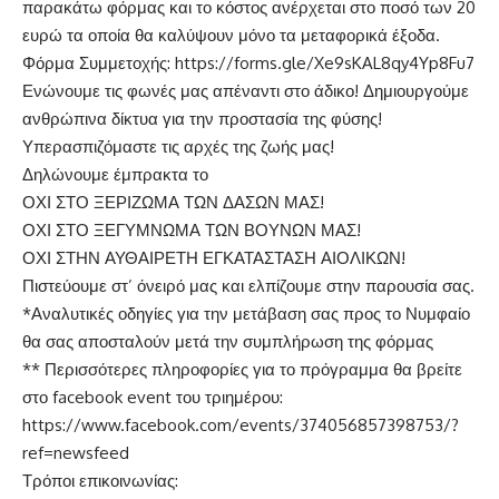
παρακάτω φόρμας και το κόστος ανέρχεται στο ποσό των 20
ευρώ τα οποία θα καλύψουν μόνο τα μεταφορικά έξοδα.
Φόρμα Συμμετοχής:
https://forms.gle/Xe9sKAL8qy4Yp8Fu7
Ενώνουμε τις φωνές μας απέναντι στο άδικο! Δημιουργούμε
ανθρώπινα δίκτυα για την προστασία της φύσης!
Υπερασπιζόμαστε τις αρχές της ζωής μας!
Δηλώνουμε έμπρακτα το
ΟΧΙ ΣΤΟ ΞΕΡΙΖΩΜΑ ΤΩΝ ΔΑΣΩΝ ΜΑΣ!
ΟΧΙ ΣΤΟ ΞΕΓΥΜΝΩΜΑ ΤΩΝ ΒΟΥΝΩΝ ΜΑΣ!
ΟΧΙ ΣΤΗΝ ΑΥΘΑΙΡΕΤΗ ΕΓΚΑΤΑΣΤΑΣΗ ΑΙΟΛΙΚΩΝ!
Πιστεύουμε στ’ όνειρό μας και ελπίζουμε στην παρουσία σας.
*Αναλυτικές οδηγίες για την μετάβαση σας προς το Νυμφαίο
θα σας αποσταλούν μετά την συμπλήρωση της φόρμας
** Περισσότερες πληροφορίες για το πρόγραμμα θα βρείτε
στο facebook event του τριημέρου:
https://www.facebook.com/events/374056857398753/?
ref=newsfeed
Τρόποι επικοινωνίας: