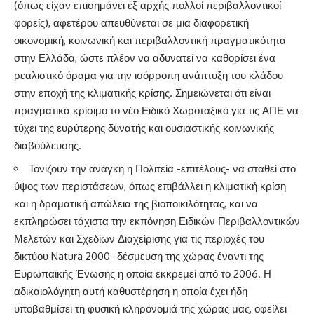
(όπως είχαν επισημάνει εξ αρχής πολλοί περιβαλλοντικοί
φορείς), αφετέρου απευθύνεται σε μια διαφορετική
οικονομική, κοινωνική και περιβαλλοντική πραγματικότητα
στην Ελλάδα, ώστε πλέον να αδυνατεί να καθορίσει ένα
ρεαλιστικό όραμα για την ισόρροπη ανάπτυξη του κλάδου
στην εποχή της κλιματικής κρίσης. Σημειώνεται ότι είναι
πραγματικά κρίσιμο το νέο Ειδικό Χωροταξικό για τις ΑΠΕ να
τύχει της ευρύτερης δυνατής και ουσιαστικής κοινωνικής
διαβούλευσης.
Τονίζουν την ανάγκη η Πολιτεία -επιτέλους- να σταθεί στο
ύψος των περιστάσεων, όπως επιβάλλει η κλιματική κρίση
και η δραματική απώλεια της βιοποικιλότητας, και να
εκπληρώσει τάχιστα την εκπόνηση Ειδικών Περιβαλλοντικών
Μελετών και Σχεδίων Διαχείρισης για τις περιοχές του
δικτύου Natura 2000- δέσμευση της χώρας έναντι της
Ευρωπαϊκής Ένωσης η οποία εκκρεμεί από το 2006. Η
αδικαιολόγητη αυτή καθυστέρηση η οποία έχει ήδη
υποβαθμίσει τη φυσική κληρονομιά της χώρας μας, οφείλει