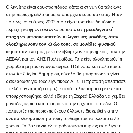
Ο λιγνίτης είναι ορυκτός πόρος, κάποια στιγμή θα τελείωνε
στην περιοχή, αλλά σήμερα υπάρχει ακόμα αρκετός. Ήταν
πάντως Ιανουάριος 2003 όταν είχα προτείνει δημόσια η
περιοχή να φροντίσει έγκαιρα ώστε
στη μεταλιγνιτική
εποχή να μετασκευαστούν οι λιγνιτικές μονάδες, όταν
ολοκληρώνουν τον κύκλο τους, σε μονάδες φυσικού
αερίου
, αντί να μας μείνουν «βιομηχανικά μνημεία», σαν την
ΑΕΒΑΛ και τον ΑΗΣ Πτολεμαΐδας. Τότε είχε ολοκληρωθεί η
χωροθέτηση του αγωγού αερίου ITGI νότια και πολύ κοντά
στον ΑΗΣ Αγίου Δημητρίου, εύκολα θα μπορούσε να γίνει
διακλάδωση για τους λιγνιτικούς ΑΗΣ. Η πρόταση απέσπασε
πολλά συγχαρητήρια, μαζί κι από πολιτευτή που μετέπειτα
υπουργοποιήθηκε, αλλά είδαμε τη Στερεά Ελλάδα να γεμίζει
μονάδες αερίου και το αέριο να μην έρχεται ποτέ εδώ. Οι
πολιτευτές της περιοχής έχουν άλλωστε διακριθεί για την
αναποτελεσματικότητά τους, τουλάχιστον τα τελευταία 25
χρόνια. Τα Βαλκάνια ηλεκτροδοτούνται κυρίως από λιγνίτη