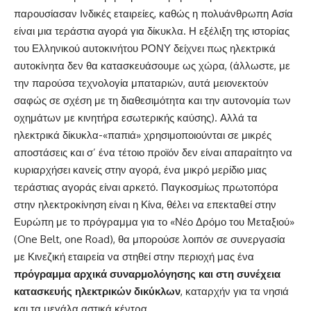
παρουσίασαν Ινδικές εταιρείες, καθώς η πολυάνθρωπη Ασία
είναι μια τεράστια αγορά για δίκυκλα. Η εξέλιξη της ιστορίας
του Ελληνικού αυτοκινήτου ΡΟΝΥ δείχνει πως ηλεκτρικά
αυτοκίνητα δεν θα κατασκευάσουμε ως χώρα, (άλλωστε, με
την παρούσα τεχνολογία μπαταριών, αυτά μειονεκτούν
σαφώς σε σχέση με τη διαθεσιμότητα και την αυτονομία των
οχημάτων με κινητήρα εσωτερικής καύσης). Αλλά τα
ηλεκτρικά δίκυκλα-«παπιά» χρησιμοποιούνται σε μικρές
αποστάσεις και σ’ ένα τέτοιο προϊόν δεν είναι απαραίτητο να
κυριαρχήσει κανείς στην αγορά, ένα μικρό μερίδιο μιας
τεράστιας αγοράς είναι αρκετό. Παγκοσμίως πρωτοπόρα
στην ηλεκτροκίνηση είναι η Κίνα, θέλει να επεκταθεί στην
Ευρώπη με το πρόγραμμα για το «Νέο Δρόμο του Μεταξιού»
(One Belt, one Road), θα μπορούσε λοιπόν σε συνεργασία
με Κινεζική εταιρεία να στηθεί στην περιοχή μας ένα
πρόγραμμα αρχικά συναρμολόγησης και στη συνέχεια
κατασκευής ηλεκτρικών δικύκλων
, καταρχήν για τα νησιά
και τα μεγάλα αστικά κέντρα.