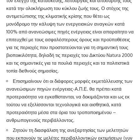
τον έλεγχο της κατασκευής, λειτουργίας και απόσυρσής τους
κατά την ολοκλήρωση του κύκλου ζωής τους. Ο στόχος της
αντιμετώπισης της κλιματικής κρίσης που θέτει ως
μονόδρομο την κάλυψη των ενεργειακών αναγκών κατά
100% από ανανεώσιμες πηγές ενέργειας είναι απαραίτητο να
επιτευχθεί με τους ασφαλέστερους όρους και προϋποθέσεις
για τις περιοχές που προστατεύονται για τη σημαντική τους
βιοποικιλότητα, δηλαδή τις περιοχές του Δικτύου Natura 2000
και τις σημαντικές για τα πουλιά περιοχές και τα πολιτιστικά
τοπία διεθνούς σημασίας.
Επισημαίνουν ότι οι διάφορες μορφές εκμετάλλευσης των
ανανεώσιμων πηγών ενέργειας-Α.Π.Ε. θα πρέπει κατά
προτεραιότητα να εγκαθίστανται, να δοκιμάζονται και ως εκ
τούτου να εξελίσσονται τεχνολογικά και αισθητικά, κατά
προτεραιότητα μέσα στα όρια του τροποποιημένου –
ανθρωπογενούς περιβάλλοντος.
Ζητούν τη διασφάλιση της ανεξαρτησίας των μελετητών
που εκπονούν τις μελέτες περιβαλλοντικών εκτιμήσεων (νυν