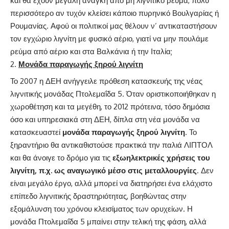
και θα έχουν μεγάλη ανάγκη από μη λιγνιτικό ρεύμα, πολύ
περισσότερο αν τυχόν κλείσει κάποιο πυρηνικό Βουλγαρίας ή
Ρουμανίας. Αφού οι πολιτικοί μας θέλουν ν’ αντικαταστήσουν
τον εγχώριο λιγνίτη με φυσικό αέριο, γιατί να μην πουλάμε
ρεύμα από αέριο και στα Βαλκάνια ή την Ιταλία;
Μονάδα παραγωγής ξηρού λιγνίτη
Το 2007 η ΔΕΗ ανήγγειλε πρόθεση κατασκευής της νέας
λιγνιτικής μονάδας Πτολεμαΐδα 5. Όταν οριστικοποιήθηκαν η
χωροθέτηση και τα μεγέθη, το 2012 πρότεινα, τόσο δημόσια
όσο και υπηρεσιακά στη ΔΕΗ, δίπλα στη νέα μονάδα να
κατασκευαστεί
μονάδα παραγωγής ξηρού λιγνίτη
. Το
ξηραντήριο θα αντικαθιστούσε πρακτικά την παλιά ΛΙΠΤΟΛ
και θα άνοιγε το δρόμο για τις
εξωηλεκτρικές χρήσεις του
λιγνίτη, π.χ. ως αναγωγικό μέσο στις μεταλλουργίες
. Δεν
είναι μεγάλο έργο, αλλά μπορεί να διατηρήσει ένα ελάχιστο
επίπεδο λιγνιτικής δραστηριότητας, βοηθώντας στην
εξομάλυνση του χρόνου κλεισίματος των ορυχείων. Η
μονάδα Πτολεμαΐδα 5 μπαίνει στην τελική της φάση, αλλά