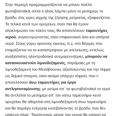
Στην περιοχή προγραμματίζονται να μπουν πολλά
φωτοβολταϊκά, αλλά ο ήλιος λάμπει μόνο το μεσημέρι, το
βράδυ, στις ώρες αιχμής της ζήτησης ρεύματος, εξαφανίζεται.
Τα τελικά κενά των ορυχείων, όταν πια θα έχουν
ολοκληρώσει τον κύκλο τους, θα αποτελέσουν
ταμιευτήρες
νερού
, συγκεντρώνοντας τόσο επιφανειακά όσο και υπόγεια
νερά. Στους γύρω ορεινούς όγκους, π.χ. στο Βέρμιο, που
ετοιμάζονται να το καταστρέψουν με ατελείωτες, εντελώς
αναξιόπιστες ηλεκτροδοτικά ανεμογεννήτριες,
μπορούν να
κατασκευαστούν λιμνοδεξαμενές
, παρόμοιες με τη
λιμνοδεξαμενή του Μεσόβουνου, αξιοποιώντας και την τέφρα
ως δομικό στοιχείο, (όσο ακόμα υπάρχει τέφρα), που ν’
αποτελέσουν
άνω ταμιευτήρες για έργα
αντλησιοταμίευσης
: με ρεύμα απ’ τα φωτοβολταϊκά το νερό
θα αντλείται το μεσημέρι απ’ τον κάτω ταμιευτήρα-κενό
ορυχείου, θα οδηγείται στη λιμνοδεξαμενή-άνω ταμιευτήρα
και θα παράγει ενέργεια κατεβαίνοντας το βράδυ, που δεν
υπάρχει ήλιος. Ταυτόχρονα, μέρος του νερού θα μπορεί να