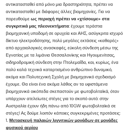
αντικατασταθεί από μόνο μια δραστηριότητα, πρέπει να
αντικατασταθεί με διάφορες άλλες βιομηχανίες. Για να
πορευθούμε
ως περιοχή πρέπει να «χτίσουμε» στα
συγκριτικά μας πλεονεκτήματα
: έχουμε τεράστια
βιομηχανική υποδομή σε ορυχεία και ΑΗΣ, ασύγκριτα ισχυρό
δίκτυο ηλεκτροδότησης, πολύ μεγάλες εκτάσεις «καθαρές»
από αρχαιολογικές ανασκαφές, εύκολη σύνδεση μέσω της
Εγνατίας με τα λιμάνια Θεσσαλονίκης και Ηγουμενίτσας,
σιδηροδρομική σύνδεση στην Πτολεμαΐδα, και, κυρίως, ένα
πολύ καλά τεχνικά καταρτισμένο ανθρώπινο δυναμικό,
ακόμα και Πολυτεχνική Σχολή με βιομηχανικό σχεδιασμό
έχουμε. Θα είναι ένα ακόμα λάθος αν τα υφιστάμενα
βιομηχανικά οικόπεδα σκεπαστούν με φωτοβολταϊκά, όταν
υπάρχουν ατελείωτες στέγες για το σκοπό αυτό: στην
Αυστραλία έχουν ήδη πάνω από 10GW φωτοβολταϊκά σε
στέγες! Ας δούμε λοιπόν κάποιες συγκεκριμένες προτάσεις:
Μετασκευή παλαιών λιγνιτικών μονάδων σε μονάδες
φυσικού αερίου