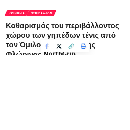
ΚΟΙΝΩΝΊΑ
ΠΕΡΙΒΆΛΛΟΝ
Καθαρισμός του περιβάλλοντος
χώρου των γηπέδων τένις από
τον Όμιλο Αντισφαίρισης
Φλώρινας NorthGrip
florinapress.gr
Τρίτη 25 Φεβρουαρίου, 2020 10:18