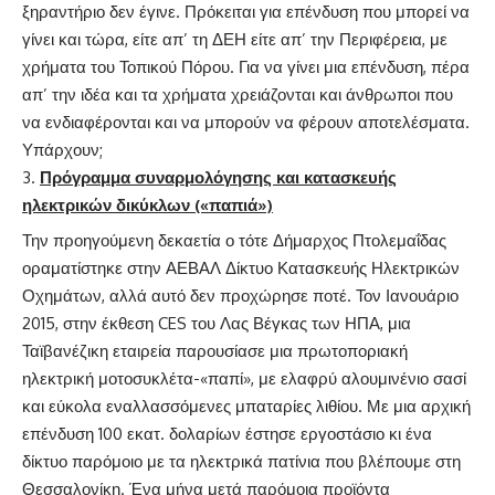
ξηραντήριο δεν έγινε. Πρόκειται για επένδυση που μπορεί να
γίνει και τώρα, είτε απ’ τη ΔΕΗ είτε απ’ την Περιφέρεια, με
χρήματα του Τοπικού Πόρου. Για να γίνει μια επένδυση, πέρα
απ’ την ιδέα και τα χρήματα χρειάζονται και άνθρωποι που
να ενδιαφέρονται και να μπορούν να φέρουν αποτελέσματα.
Υπάρχουν;
Πρόγραμμα συναρμολόγησης και κατασκευής
ηλεκτρικών δικύκλων («παπιά»)
Την προηγούμενη δεκαετία ο τότε Δήμαρχος Πτολεμαΐδας
οραματίστηκε στην ΑΕΒΑΛ Δίκτυο Κατασκευής Ηλεκτρικών
Οχημάτων, αλλά αυτό δεν προχώρησε ποτέ. Τον Ιανουάριο
2015, στην έκθεση CES του Λας Βέγκας των ΗΠΑ, μια
Ταϊβανέζικη εταιρεία παρουσίασε μια πρωτοποριακή
ηλεκτρική μοτοσυκλέτα-«παπί», με ελαφρύ αλουμινένιο σασί
και εύκολα εναλλασσόμενες μπαταρίες λιθίου. Με μια αρχική
επένδυση 100 εκατ. δολαρίων έστησε εργοστάσιο κι ένα
δίκτυο παρόμοιο με τα ηλεκτρικά πατίνια που βλέπουμε στη
Θεσσαλονίκη. Ένα μήνα μετά παρόμοια προϊόντα