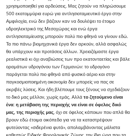
χρησιμοποιηθεί για αρδεύσεις. Μας ζητούν να πληρώσουμε
500 εκατομμύρια ευρώ για αντλησιοταμιευτικό έργο στην
Αμφιλοχία, ενώ δεν βάζουν καν να δουλέψει το έτοιμο
υδροηλεκτρικό της Μεσοχώρας και ενώ έργα
αντλησιοταμίευσης μπορούν πολύ πιο φθηνά να γίνουν εδώ.
Τα πιο πάνω βιομηχανικά έργα δεν αρκούν, αλλά ασφαλώς
θα υπάρχουν και προτάσεις άλλων. Χρειαζόμαστε έργα
ρεαλιστικά κι όχι αναβιώσεις των προ εκατονταετίας και βάλε
οραμάτων υδρογόνου των Γερμανών: το υδρογόνο
παράγεται πολύ πιο φθηνά από φυσικό αέριο και στην
παγκοσμιοποιημένη οικονομία δεν μπορείς να πας σε
ακριβές λύσεις. Και ήδη βλέπουμε τους ξένους να σχεδιάζουν
το δικό μας μέλλον, χωρίς εμάς. Αλλά
το ζητούμενο είναι
ένα: η μετάβαση της περιοχής να είναι σε όφελος δικό
μας, της περιοχής μας
, όχι σε όφελος κάποιων που απλά θα
βρουν εδώ έτοιμα οικόπεδα για να τα καταστρέψουν
φυτεύοντας «σιδερένια φυτά», απολαμβάνοντας μάλιστα
καθεστώς Ειδικής Φορολογικής Ζώνης, την ίδια ώρα που τα