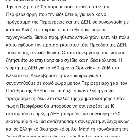
Την άνοιξη του 2015 παρουσίασα την ιδέα στον τότε
Περιφερειάρχη, που την είδε θετικά, για ένα κοινό
πρόγραμμα της Περιφέρειας και της ΔΕΗ, σε συνεργασία με
κάποια Κινεζική εταιρεία, η οποία θα συνεισέφερε
τεχνογνωσία, δίκτυα προμηθευτών/πωλητών, κλπ. Με πολύ
κόπο έφθασα την πρόταση και στον τότε Πρόεδρο της ΔΕΗ,
που επίσης την είδε θετικά. Ο τότε συνεργάτης του ωστόσο
ζήτησε έτοιμο επιχειρησιακό σχέδιο και η ιδέα κόλλησε. Η
γιορτή της ΔΕΗ για τα «60 χρόνια Ορυχεία» το 2016 στο
Κλειστό της Λευκόβρυσης ήταν ευκαιρία για να
συναντηθούμε σε κοινό χώρο με τον Περιφερειάρχη και τον
Πρόεδρο της ΔΕΗ κι εκεί υπήρξε συναντίληψη για να
προχωρήσει η ιδέα. Στο σκέλος της χρηματοδότησης είπαν
πως η Περιφέρεια θα μπορούσε να συνεισφέρει με 10
εκατομμύρια ευρώ, η ΔΕΗ μπορούσε να συνεισφέρει 50
εκατομμύρια και θα αναζητούσαμε συνεργάτη, ενδεχομένως
και σε Ελληνικό βιομηχανικό όμιλο. Μετά τη «συνάντηση της
Λευκόβρυσης» προέκυψε νέος σύμβουλος από πλευράς