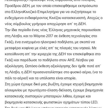
Προέδρου ΔΕΗ, με τον οποίο επισκεφθήκαμε εκπρόσωπο
στο ΕλληνοΚινεζικό Επιμελητήριο για να συζητήσουμε το
ενδεχόμενο ενδιαφέροντος Κινέζου κατασκευαστή. Ατυχώς ο
νέος σύμβουλος γρήγορα αποχώρησε απ’ τη ΔΕΗ.
Την ίδια περίοδο ένας νέος Έλληνας μηχανικός παρουσίασε
στη Λέσβο, και το Μάρτιο 2017 σε έκθεση τεχνολογίας στο
Γκάζι, ένα ενισχυμένο ηλεκτρικό ποδήλατο, με σκοπό να
μεταφέρει κοφίνια με ελιές απ’ τις πλαγιές του νησιού. Με
κατεύθυνση απ’ την ιεραρχία της ΔΕΗ τον επισκέφθηκα στο
Γκάζι και παρέδωσε το ποδήλατο στον ΑΗΣ Λέσβου για
αξιολόγηση. Ωστόσο έκθεση αξιολόγησης δεν ήρθε ποτέ απ’
τη Λέσβο, η ΔΕΗ προσανατολίστηκε στο φυσικό αέριο, (να το
πάλι το αέριο!) και τα υπόλοιπα είναι ιστορία.
Στη χώρα έχουμε δικό μας βωξίτη, έχουμε ισχυρή βιομηχανία
αλουμινίου με πρωτόχυτο-έλαση-διέλαση, έχουμε βιομηχανία
κατασκευής συστοιχιών μπαταριών λιθίου, έχουμε και
βιομηχανία κατασκευής φωτιστικών οχημάτων τύπου LED.