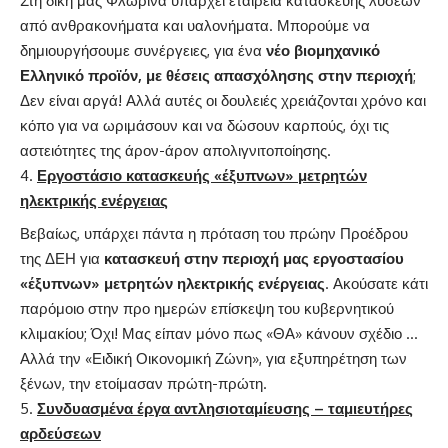
Στη δική μας Φλώρινα υπάρχει εταιρεία κατασκευής λύσεων
από ανθρακονήματα και υαλονήματα. Μπορούμε να
δημιουργήσουμε συνέργειες, για ένα
νέο βιομηχανικό
Ελληνικό προϊόν, με θέσεις απασχόλησης στην περιοχή
;
Δεν είναι αργά! Αλλά αυτές οι δουλειές χρειάζονται χρόνο και
κόπο για να ωριμάσουν και να δώσουν καρπούς, όχι τις
αστειότητες της άρον-άρον απολιγνιτοποίησης.
Εργοστάσιο κατασκευής «έξυπνων» μετρητών
ηλεκτρικής ενέργειας
Βεβαίως, υπάρχει πάντα η πρόταση του πρώην Προέδρου
της ΔΕΗ για
κατασκευή στην περιοχή μας εργοστασίου
«έξυπνων» μετρητών ηλεκτρικής ενέργειας
. Ακούσατε κάτι
παρόμοιο στην προ ημερών επίσκεψη του κυβερνητικού
κλιμακίου; Όχι! Μας είπαν μόνο πως «ΘΑ» κάνουν σχέδιο …
Αλλά την «Ειδική Οικονομική Ζώνη», για εξυπηρέτηση των
ξένων, την ετοίμασαν πρώτη-πρώτη.
Συνδυασμένα έργα αντλησιοταμίευσης – ταμιευτήρες
αρδεύσεων