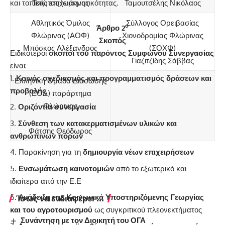
και τοπικής επιχειρηματικότητας.
Τσιώτας Ιωάννης
Ταμουτσέλης Νικόλαος
Αθλητικός Όμιλος
Σύλλογος Ορειβασίας
ο
Άρθρο 2
Φλώρινας (ΑΟΦ)
Χιονοδρομίας Φλώρινας
Σκοπός
Μπόσκος Αλέξανδρος
(ΣΟΧΦ)
Ειδικότεροι
σκοποί του παρόντος Συμφώνου Συνεργασίας
Γιαζιτζίδης Σάββας
είναι:
Κοινός σχεδιασμός και προγραμματισμός δράσεων και
Ελληνική Ομάδα Διάσωσης
προβολής
(ΕΟΔ) παράρτημα
Φλώρινας
Οριζόντια συνεργασία
Σύνθεση των κατακερματισμένων υλικών και
Φάτσης Θεόδωρος
ανθρώπινων πόρων
Παρακίνηση για τη
δημιουργία νέων επιχειρήσεων
Ενσωμάτωση καινοτομιών
από το εξωτερικό και
ιδιαίτερα από την Ε.Ε
Ίσως να ενδιαφέρει ...
Ανάδειξη της Κοινωνικά Υποστηριζόμενης Γεωργίας
και του αγροτουρισμού
ως συγκριτικού πλεονεκτήματος
Συνάντηση με τον Διοικητή του ΟΓΑ