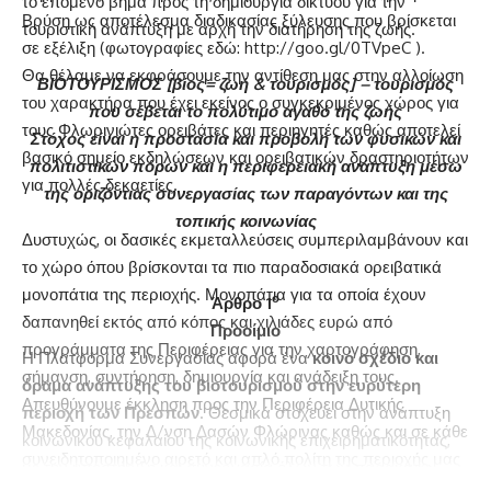
το επόμενο βήμα προς τη δημιουργία δικτύου για την
Βρύση ως αποτέλεσμα διαδικασίας ξύλευσης που βρίσκεται
τουριστική ανάπτυξη με αρχή την διατήρηση της ζωής.
σε εξέλιξη (φωτογραφίες εδώ:
http://goo.gl/0TVpeC
).
Θα θέλαμε να εκφράσουμε την αντίθεση μας στην αλλοίωση
ΒΙΟΤΟΥΡΙΣΜΟΣ [βίος= ζωή & τουρισμός] – τουρισμός
του χαρακτήρα που έχει εκείνος ο συγκεκριμένος χώρος για
που σέβεται το πολύτιμο αγαθό της ζωής
τους Φλωρινιώτες ορειβάτες και περιηγητές καθώς αποτελεί
Στόχος είναι η προστασία και προβολή των φυσικών και
βασικό σημείο εκδηλώσεων και ορειβατικών δραστηριοτήτων
πολιτιστικών πόρων και η περιφερειακή ανάπτυξη μέσω
για πολλές δεκαετίες.
της οριζόντιας συνεργασίας των παραγόντων και της
τοπικής κοινωνίας
Δυστυχώς, οι δασικές εκμεταλλεύσεις συμπεριλαμβάνουν και
το χώρο όπου βρίσκονται τα πιο παραδοσιακά ορειβατικά
μονοπάτια της περιοχής. Μονοπάτια για τα οποία έχουν
ο
Άρθρο 1
δαπανηθεί εκτός από κόπος και χιλιάδες ευρώ από
Προοίμιο
προγράμματα της Περιφέρειας για την χαρτογράφηση,
Η Πλατφόρμα Συνεργασίας αφορά ένα
κοινό σχέδιο και
σήμανση, συντήρηση, δημιουργία και ανάδειξη τους.
όραμα ανάπτυξης του βιοτουρισμού στην ευρύτερη
Απευθύνουμε έκκληση προς την Περιφέρεια Δυτικής
περιοχή των Πρεσπών
. Θεσμικά στοχεύει στην ανάπτυξη
Μακεδονίας, την Δ/νση Δασών Φλώρινας καθώς και σε κάθε
κοινωνικού κεφαλαίου της κοινωνικής επιχειρηματικότητας,
συνειδητοποιημένο αιρετό και απλό πολίτη της περιοχής μας
με την υποστήριξη και συνεργασία όλων των παρακάτω
να κατανοήσουν τις ανησυχίες και τις αγωνίες μας και να