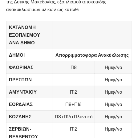
της Δυτικής Μακεδονίας, εξοπλισμού αποκομιδής
ανακυκλώσιμων υλικών ως κάτωθι:
ΚΑΤΑΝΟΜΗ
ΕΞΟΠΛΙΣΜΟΥ
ΑΝΑ ΔΗΜΟ
ΔΗΜΟΙ
Απορριμματοφόρα Ανακύκλωσης
ΦΛΩΡΙΝΑΣ
Π8
Ημιφ/γο
ΠΡΕΣΠΩΝ
–
Ημιφ/γο
ΑΜΥΝΤΑΙΟΥ
Π12
Ημιφ/γο
ΕΟΡΔΑΙΑΣ
Π8+Π16
Ημιφ/γο
ΚΟΖΑΝΗΣ
Π8+Π16+Πλυντικό
Ημιφ/γο
ΣΕΡΒΙΩΝ-
Π12
Ημιφ/γο
ΒΕΛΒΕΝΤΟΥ