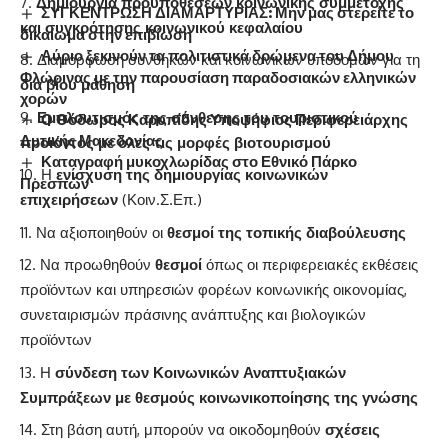
Δημιουργία προϋποθέσεων κοινωνικής συμμετοχής
ΣΥΓΚΕΝΤΡΩΣΗ ΔΙΑΜΑΡΤΥΡΙΑΣ: Μην μας στερείτε το
και συγκρότησης κοινωνικού κεφαλαίου
δικαίωμα στην επιβίωση
Αύριο ξεκινούν τα πολιτιστικά δρώμενα του Δήμου
Διαμόρφωση συνθηκών και κοινωνικών υποδομών για τη
Φλώρινας με την παρουσίαση παραδοσιακών ελληνικών
δια βίου μάθηση
χορών
Εμπλουτισμός της σύνθεσης του τουριστικού
Ο Θόδωρος Καρυπίδης Υποψήφιος Περιφερειάρχης
Δυτικής Μακεδονίας
προϊόντος με όλες τις μορφές βιοτουρισμού
Καταγραφή μυκοχλωρίδας στο Εθνικό Πάρκο
Η
ενίσχυση της δημιουργίας κοινωνικών
Πρεσπών
επιχειρήσεων
(Κοιν.Σ.Επ.)
Να αξιοποιηθούν οι
θεσμοί της τοπικής διαβούλευσης
Να προωθηθούν
θεσμοί
όπως οι περιφερειακές εκθέσεις
προϊόντων και υπηρεσιών φορέων κοινωνικής οικονομίας,
συνεταιρισμών πράσινης ανάπτυξης και βιολογικών
προϊόντων
Η
σύνδεση των Κοινωνικών Αναπτυξιακών
Συμπράξεων με θεσμούς κοινωνικοποίησης της γνώσης
Στη βάση αυτή, μπορούν να οικοδομηθούν
σχέσεις