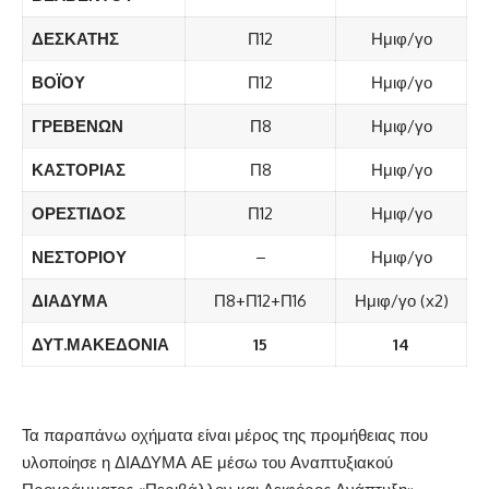
ΔΕΣΚΑΤΗΣ
Π12
Ημιφ/γο
ΒΟΪΟΥ
Π12
Ημιφ/γο
ΓΡΕΒΕΝΩΝ
Π8
Ημιφ/γο
ΚΑΣΤΟΡΙΑΣ
Π8
Ημιφ/γο
ΟΡΕΣΤΙΔΟΣ
Π12
Ημιφ/γο
ΝΕΣΤΟΡΙΟΥ
–
Ημιφ/γο
ΔΙΑΔΥΜΑ
Π8+Π12+Π16
Ημιφ/γο (x2)
ΔΥΤ.ΜΑΚΕΔΟΝΙΑ
15
14
Τα παραπάνω οχήματα είναι μέρος της προμήθειας που
υλοποίησε η ΔΙΑΔΥΜΑ ΑΕ μέσω του Αναπτυξιακού