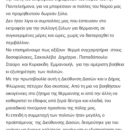
Παντελεήμονα, για να μπορέσουν οι πολίτες του Νομού μας
να προμηθευτούν δωρεάν ξύλα.
Δεν ήταν λίγοι οι συμπολίτες μας που έσπευσαν στο
εκτροφείο για την συλλογή ξύλων για θέρμανση, σε
συγκεκριμένες μέρες και ώρες, χωρίς να διαταραχθεί το
περιβάλλον.
Να επισημάνουμε πως αξίζουν θερμά συγχαρητήρια στους
δασοφύλακες, Σακουλέβα Δημήτριο , Παπαδόπουλο
Σταύρο και Κυριακίδη Εμμανουήλ, για την αμέριστη βοήθεια
κι εξυπηρέτηση των πολιτών.
Με την πρωτοβουλία αυτή η Διεύθυνση Δασών και ο Δήμος
Φλώρινας πέτυχαν δύο σκοπούς. Από τη μια να βοηθήσουν
οικογένειες στο ζήτημα της θέρμανσης κι από την άλλη να
καθαριστεί το έδαφος από ξερά δέντρα και κλαδιά, του
μοναδικού πνεύμονα πρασίνου της πόλης μας.
Κι επειδή η συμμετοχή των πολιτών ήταν μεγάλη, ο
προϊστάμενος της Διεύθυνσης Δασών, δεσμεύτηκε για του
χρόνου να έχουμε καλύτερη οργάνωση κι εξυπηρέτηση του