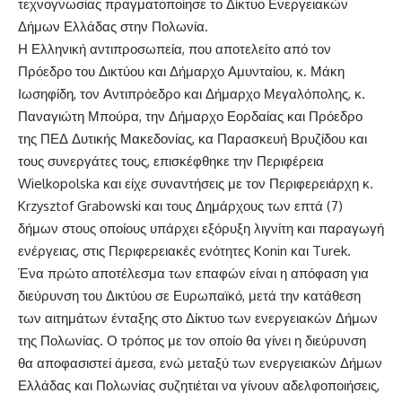
τεχνογνωσίας πραγματοποίησε το Δίκτυο Ενεργειακών
Δήμων Ελλάδας στην Πολωνία.
Η Ελληνική αντιπροσωπεία, που αποτελείτο από τον
Πρόεδρο του Δικτύου και Δήμαρχο Αμυνταίου, κ. Μάκη
Ιωσηφίδη, τον Αντιπρόεδρο και Δήμαρχο Μεγαλόπολης, κ.
Παναγιώτη Μπούρα, την Δήμαρχο Εορδαίας και Πρόεδρο
της ΠΕΔ Δυτικής Μακεδονίας, κα Παρασκευή Βρυζίδου και
τους συνεργάτες τους, επισκέφθηκε την Περιφέρεια
Wielkopolska και είχε συναντήσεις με τον Περιφερειάρχη κ.
Krzysztof Grabowski και τους Δημάρχους των επτά (7)
δήμων στους οποίους υπάρχει εξόρυξη λιγνίτη και παραγωγή
ενέργειας, στις Περιφερειακές ενότητες Konin και Turek.
Ένα πρώτο αποτέλεσμα των επαφών είναι η απόφαση για
διεύρυνση του Δικτύου σε Ευρωπαϊκό, μετά την κατάθεση
των αιτημάτων ένταξης στο Δίκτυο των ενεργειακών Δήμων
της Πολωνίας. Ο τρόπος με τον οποίο θα γίνει η διεύρυνση
θα αποφασιστεί άμεσα, ενώ μεταξύ των ενεργειακών Δήμων
Ελλάδας και Πολωνίας συζητιέται να γίνουν αδελφοποιήσεις,