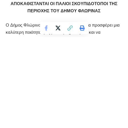
ΑΠΟΚΑΘΙΣΤΑΝΤΑΙ ΟΙ ΠΑΛΙΟΙ ΣΚΟΥΠΙΔΟΤΟΠΟΙ ΤΗΣ
ΠΕΡΙΟΧΗΣ ΤΟΥ ΔΗΜΟΥ ΦΛΩΡΙΝΑΣ
Ο Δήμος Φλώρινας στην προσπάθειά του να προσφέρει μια
καλύτερη ποιότητα ζωής στους δημότες του και να
προστατεύσει το περιβάλλον ξεκίνησε την αποκατάσταση
των παλιών σκουπιδότοπων, που βρίσκονται εντός των
ορίων του νέου Καλλικρατικού Δήμου Φλώρινας από το
Μάρτιο του 2011.
Μετά το φετινό, πολύ δύσκολο χειμώνα που βιώσαμε όλοι
μας και με το λιώσιμο των χιονιών διαπιστώθηκε πως
ορισμένοι συνδημότες μας εξακολουθούν την ανεξέλεγκτη
ρίψη απορριμμάτων σε παλιούς σκουπιδότοπους, ποτάμια,
ρέματα κ.λ.π. παρά τις επανειλημμένες μας εκκλήσεις για το
αντίθετο.
Αυτό το συνεχές φαινόμενο μας οδηγεί, ως Δήμο και
Υπηρεσία Καθαριότητας να επαναλάβουμε και φέτος, τις
περσινές μας εκκλήσεις και να διευκρινίσουμε πως υπάρχει