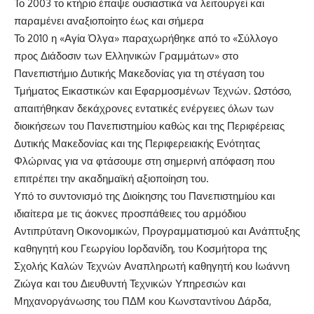
Το 2003 το κτήριο έπαψε ουσιαστικά να λειτουργεί και
παραμένει αναξιοποίητο έως και σήμερα
Το 2010 η «Αγία Όλγα» παραχωρήθηκε από το «Σύλλογο
προς Διάδοσιν των Ελληνικών Γραμμάτων» στο
Πανεπιστήμιο Δυτικής Μακεδονίας για τη στέγαση του
Τμήματος Εικαστικών και Εφαρμοσμένων Τεχνών. Ωστόσο,
απαιτήθηκαν δεκάχρονες εντατικές ενέργειες όλων των
διοικήσεων του Πανεπιστημίου καθώς και της Περιφέρειας
Δυτικής Μακεδονίας και της Περιφερειακής Ενότητας
Φλώρινας για να φτάσουμε στη σημερινή απόφαση που
επιτρέπει την ακαδημαϊκή αξιοποίηση του.
Υπό το συντονισμό της Διοίκησης του Πανεπιστημίου και
ιδιαίτερα με τις άοκνες προσπάθειες του αρμόδιου
Αντιπρύτανη Οικονομικών, Προγραμματισμού και Ανάπτυξης
καθηγητή κου Γεωργίου Ιορδανίδη, του Κοσμήτορα της
Σχολής Καλών Τεχνών Αναπληρωτή καθηγητή κου Ιωάννη
Ζιώγα και του Διευθυντή Τεχνικών Υπηρεσιών και
Μηχανοργάνωσης του ΠΔΜ κου Κωνσταντίνου Δάρδα,