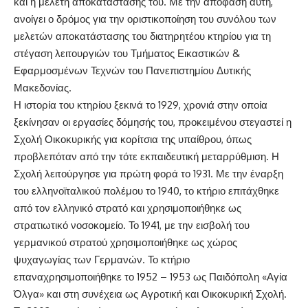
και η μελέτη αποκατάστασής του. Με την απόφαση αυτή,
ανοίγει ο δρόμος για την οριστικοποίηση του συνόλου των
μελετών αποκατάστασης του διατηρητέου κτηρίου για τη
στέγαση λειτουργιών του Τμήματος Εικαστικών &
Εφαρμοσμένων Τεχνών του Πανεπιστημίου Δυτικής
Μακεδονίας.
Η ιστορία του κτηρίου ξεκινά το 1929, χρονιά στην οποία
ξεκίνησαν οι εργασίες δόμησής του, προκειμένου στεγαστεί η
Σχολή Οικοκυρικής για κορίτσια της υπαίθρου, όπως
προβλεπόταν από την τότε εκπαιδευτική μεταρρύθμιση. Η
Σχολή λειτούργησε για πρώτη φορά το 1931. Με την έναρξη
του ελληνοϊταλικού πολέμου το 1940, το κτήριο επιτάχθηκε
από τον ελληνικό στρατό και χρησιμοποιήθηκε ως
στρατιωτικό νοσοκομείο. Το 1941, με την εισβολή του
γερμανικού στρατού χρησιμοποιήθηκε ως χώρος
ψυχαγωγίας των Γερμανών. Το κτήριο
επαναχρησιμοποιήθηκε το 1952 – 1953 ως Παιδόπολη «Αγία
Όλγα» και στη συνέχεια ως Αγροτική και Οικοκυρική Σχολή.