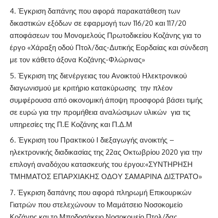
Έγκριση δαπάνης που αφορά παρακατάθεση των
δικαστικών εξόδων σε εφαρμογή των 116/20 και 117/20
αποφάσεων του Μονομελούς Πρωτοδικείου Κοζάνης για το
έργο «Χάραξη οδού Πτολ/δας-Δυτικής Εορδαίας και σύνδεση
με τον κάθετο άξονα Κοζάνης-Φλώρινας»
Έγκριση της διενέργειας του Ανοικτού Ηλεκτρονικού
διαγωνισμού με κριτήριο κατακύρωσης την πλέον
συμφέρουσα από οικονομική άποψη προσφορά βάσει τιμής
σε ευρώ για την προμήθεια αναλώσιμων υλικών για τις
υπηρεσίες της Π.Ε Κοζάνης και Π.Δ.Μ
Έγκριση του Πρακτικού Ι διεξαγωγής ανοικτής –
ηλεκτρονικής διαδικασίας της 22ας Οκτωβρίου 2020 για την
επιλογή αναδόχου κατασκευής του έργου:«ΣΥΝΤΗΡΗΣΗ
ΤΜΗΜΑΤΟΣ ΕΠΑΡΧΙΑΚΗΣ ΟΔΟΥ ΣΑΜΑΡΙΝΑ ΔΙΣΤΡΑΤΟ»
Έγκριση δαπάνης που αφορά πληρωμή Επικουρικών
Γιατρών που στελεχώνουν το Μαμάτσειο Νοσοκομείο
Κοζάνης και το Μποδοσάκειο Νοσοκομείο Πτολ/δας