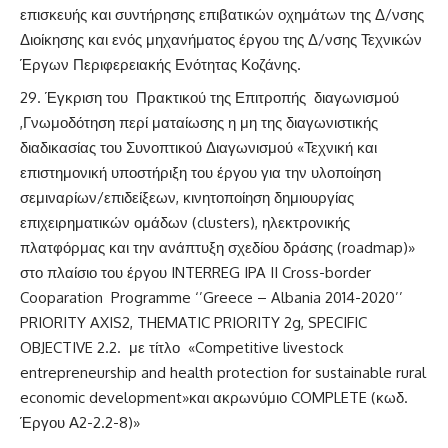
επισκευής και συντήρησης επιβατικών οχημάτων της Δ/νσης
Διοίκησης και ενός μηχανήματος έργου της Δ/νσης Τεχνικών
Έργων Περιφερειακής Ενότητας Κοζάνης.
Έγκριση του Πρακτικού της Επιτροπής διαγωνισμού
,Γνωμοδότηση περί ματαίωσης η μη της διαγωνιστικής
διαδικασίας του Συνοπτικού Διαγωνισμού «Τεχνική και
επιστημονική υποστήριξη του έργου για την υλοποίηση
σεμιναρίων/επιδείξεων, κινητοποίηση δημιουργίας
επιχειρηματικών ομάδων (clusters), ηλεκτρονικής
πλατφόρμας και την ανάπτυξη σχεδίου δράσης (roadmap)»
στο πλαίσιο του έργου INTERREG IPA II Cross-border
Cooparation Programme ‘’Greece – Albania 2014-2020’’
PRIORITY AXIS2, THEMATIC PRIORITY 2g, SPECIFIC
OBJECTIVE 2.2. με τίτλο «Competitive livestock
entrepreneurship and health protection for sustainable rural
economic development»και ακρωνύμιο COMPLETE (κωδ.
Έργου Α2-2.2-8)»