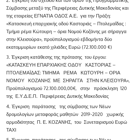
Έγκριση του σχεδίου και των όρων της Προγραμματικής
Σύμβασης μεταξύ της Περιφέρειας Δυτικής Μακεδονίας και
της εταιρείας ΕΓΝΑΤΙΑ ΟΔΟΣ Α.Ε. για την Πράξη:
«Κατασκευή επαρχιακής οδού Καστοριάς – Πτολεμαΐδας :
Τμήμα ρέμα Κώτουρη – όρια Νομού Κοζάνης με σήραγγα
στην Κλεισούρα», προϋπολογισμού εβδομήντα δύο
εκατομμυρίων εκατό χιλιάδες Ευρώ (72.100.000 €)
Έγκριση κατάθεσης της πρότασης του έργου:
«ΚΑΤΑΣΚΕΥΗ ΕΠΑΡΧΙΑΚΗΣ ΟΔΟΥ ΚΑΣΤΟΡΙΑΣ –
ΠΤΟΛΕΜΑΪΔΑΣ: ΤΜΗΜΑ ΡΕΜΑ ΚΩΤΟΥΡΗ – ΟΡΙΑ
ΝΟΜΟΥ ΚΟΖΑΝΗΣ ΜΕ ΣΗΡΑΓΓΑ ΣΤΗΝ ΚΛΕΙΣΟΥΡΑ»,
Προϋπολογισμού 72.100.000,00€, στην πρόσκληση 120
της Ε.Υ.Δ.Ε.Π. Περιφέρειας Δυτικής Μακεδονίας
Έγκριση παράτασης της σύμβασης των Νέων
δρομολογίων μεταφοράς μαθητών 2019-2020 χωρικής
αρμοδιότητας Π. Ε. ΚΟΖΑΝΗΣ, του Συνεταιρισμού Ευρώ
ΤΑΧΙ
Έγκριση παράτασης της σύμβασης των Νέων