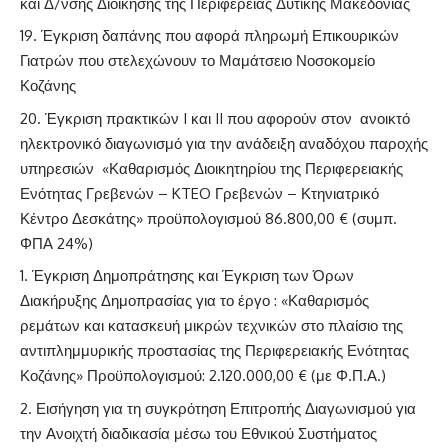
και Δ/νσης Διοίκησης της Περιφέρειας Δυτικής Μακεδονίας
Έγκριση δαπάνης που αφορά πληρωμή Επικουρικών
Γιατρών που στελεχώνουν το Μαμάτσειο Νοσοκομείο
Κοζάνης
Έγκριση πρακτικών I και II που αφορούν στον ανοικτό
ηλεκτρονικό διαγωνισμό για την ανάδειξη αναδόχου παροχής
υπηρεσιών «Καθαρισμός Διοικητηρίου της Περιφερειακής
Ενότητας Γρεβενών – KTEO Γρεβενών – Κτηνιατρικό
Κέντρο Δεσκάτης» προϋπολογισμού 86.800,00 € (συμπ.
ΦΠΑ 24%)
Έγκριση Δημοπράτησης και Έγκριση των Όρων
Διακήρυξης Δημοπρασίας για το έργο : «Καθαρισμός
ρεμάτων και κατασκευή μικρών τεχνικών στο πλαίσιο της
αντιπλημμυρικής προστασίας της Περιφερειακής Ενότητας
Κοζάνης» Προϋπολογισμού: 2.120.000,00 € (με Φ.Π.Α.)
Εισήγηση για τη συγκρότηση Επιτροπής Διαγωνισμού για
την Ανοιχτή διαδικασία μέσω του Εθνικού Συστήματος