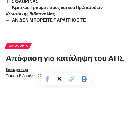
ΤΗΣ ΦΛΩΡΙΝΑΣ
Κριτικός Γραμματισμός και νέα Πρ.Σπουδών
γλωσσικής διδασκαλίας
ΑΝ ΔΕΝ ΜΠΟΡΕΙΤΕ ΠΑΡΑΙΤΗΘΕΙΤΕ
ΟΙΚΟΝΟΜΊΑ
Απόφαση για κατάληψη του ΑΗΣ
florinapress.gr
Πέμπτη 12 Απριλίου, 2012 18:13
ΚΑΤΑΛΗΨΗ ΤΟΥ ΑΗΣ ΑΜΥΝΤΑΙΟΥ – ΦΙΛΩΤΑ
ΑΠΟΦΑΣΙΣΕ ΤΟ ΔΗΜΟΤΙΚΟ ΣΥΜΒΟΥΛΙΟ ΑΜΥΝΤΑΙΟΥ
Σε δυναμικές κινητοποιήσεις προχωρά ο Δήμος Αμυνταίου
ενάντια στη διαφαινόμενη πώληση μονάδων της ΔΕΗ