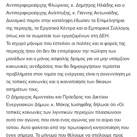
Αντιπεριφερειάρχης Φλώρινας, κ. Δημήτρης Ηλιάδης και ο
Αντιπεριφερειάρχης Ανάπτυξης, κ. Γιάννης Αντωνιάδης.
Δυναμικό παρόν στην κατάληψη έδωσαν τα Επιμελητήρια
της περιοχής, τα Εργατικά Κέντρα και οι Εμπορικοί Σύλλογοι,
όπως και τα σωματεία των εργαζομένων στη ΔΕΗ.
Το ισχυρό μήνυμα που έστειλαν οι πολίτες και οι φορείς της
περιοχής ήταν ότι δεν θα επιτρέψουν την πώληση των
μονάδων και ο μόνος ασφαλής δρόμος για να μην υπάρξουν
κοινωνικές αντιδράσεις που θα δημιουργήσουν τεράστια
προβλήματα στον τομέα της ενέργειας είναι η συνεννόηση με
τις τοπικές κοινωνίες και η ικανοποίηση των δίκαιων
αιτημάτων τους.
Ο Δήμαρχος Αμυνταίου και Πρόεδρος του Δικτύου
Ενεργειακών Δήμων, κ. Μάκης Ιωσηφίδης δήλωσε ότι «Οι
τοπικές κοινωνίες των λιγνιτικών περιοχών πλαισιώνουν
αυτό τον αγώνα, που είναι ένας αγώνας για το αύριο του
τόπου. Αυτό φαίνεται από την πρωτοφανή κινητοποίηση που
έγινε σήμερα. Το μήνυμα που θέλουμε να στείλουμε προς