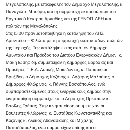
Μεγαλόπολης, με επικεφαλής τον Δήμαρχο Μεγαλόπολης, κ.
Παναγιώτη Μπούρα, και τη συμμετοχή εκπροσώπων του
Εργατικού Κέντρου Αρκαδίας και της ΓΕΝΟΠ-ΔΕΗ και
πολιτών της Μεγαλόπολης.
Στις 15:00 πραγματοποιήθηκε η κατάληψη του ΑΗΣ
Αμυνταίου – Φιλώτα με τη συμμετοχή εκατοντάδων πολιτών
της περιοχής. Την κατάληψη εκτός από τον Δήμαρχο
Αμυνταίου και Πρόεδρο του Δικτύου Ενεργειακών Δήμων, κ.
Μάκη Ιωσηφίδη, συμμετείχαν η Δήμαρχος Εορδαίας και
Πρόεδρος Π.Ε.Δ. Δυτικής Μακεδονίας, κ. Παρασκευή
Βρυζίδου, ο Δήμαρχος Κοζάνης κ. Λάζαρος Μαλούτας, ο
Δήμαρχος Φλώρινας, κ. Γιάννης Βοσκόπουλος, ενώ
συμπαραστεκόμενος στους ενεργειακούς Δήμους στην
κινητοποίηση συμμετείχε και ο Δήμαρχος Πρεσπών κ.
Βασίλης Τσέπας. Στην κινητοποίηση συμμετείχαν οι
Βουλευτές Φλώρινας, κ. Ευστάθιος Κωνσταντινίδης και
Κοζάνης κ. Αλέκος Αθανασιάδης και Μιχάλης
Παπαδόπουλος, ενώ συμμετείχαν επίσης και ο