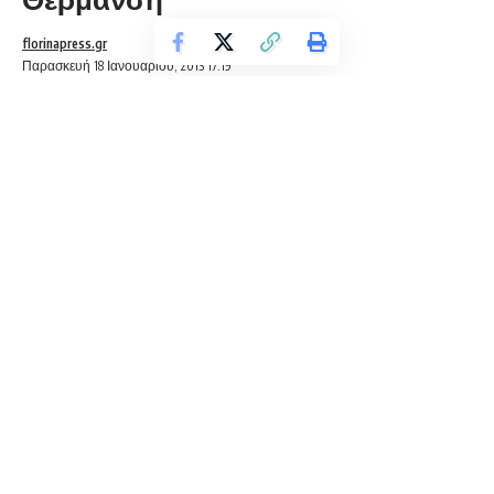
florinapress.gr
Παρασκευή 18 Ιανουαρίου, 2013 17:19
ΈΚΤΑΚΤΗ ΕΠΙΧΟΡΗΓΗΣΗ
ΔΗΜΩΝ ΤΗΣ ΧΩΡΑΣ
ΓΙΑ ΤΗ ΘΕΡΜΑΝΣΗ ΣΧΟΛΙΚΩΝ
ΜΟΝΑΔΩΝ
Contents
ΈΚΤΑΚΤΗ ΕΠΙΧΟΡΗΓΗΣΗ ΔΗΜΩΝ ΤΗΣ ΧΩΡΑΣ
ΓΙΑ ΤΗ ΘΕΡΜΑΝΣΗ ΣΧΟΛΙΚΩΝ ΜΟΝΑΔΩΝ
Σε έκτακτη επιχορήγηση Δήμων με 7 εκατ. ευρώ αποφάσισε