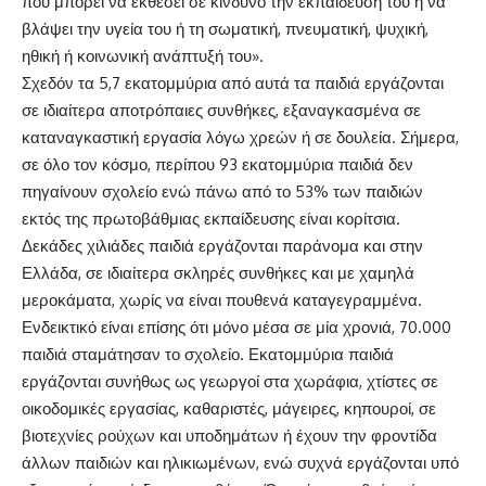
που μπορεί να εκθέσει σε κίνδυνο την εκπαίδευσή του ή να
βλάψει την υγεία του ή τη σωματική, πνευματική, ψυχική,
ηθική ή κοινωνική ανάπτυξή του».
Σχεδόν τα 5,7 εκατομμύρια από αυτά τα παιδιά εργάζονται
σε ιδιαίτερα αποτρόπαιες συνθήκες, εξαναγκασμένα σε
καταναγκαστική εργασία λόγω χρεών ή σε δουλεία. Σήμερα,
σε όλο τον κόσμο, περίπου 93 εκατομμύρια παιδιά δεν
πηγαίνουν σχολείο ενώ πάνω από το 53% των παιδιών
εκτός της πρωτοβάθμιας εκπαίδευσης είναι κορίτσια.
Δεκάδες χιλιάδες παιδιά εργάζονται παράνομα και στην
Ελλάδα, σε ιδιαίτερα σκληρές συνθήκες και με χαμηλά
μεροκάματα, χωρίς να είναι πουθενά καταγεγραμμένα.
Ενδεικτικό είναι επίσης ότι μόνο μέσα σε μία χρονιά, 70.000
παιδιά σταμάτησαν το σχολείο. Εκατομμύρια παιδιά
εργάζονται συνήθως ως γεωργοί στα χωράφια, χτίστες σε
οικοδομικές εργασίας, καθαριστές, μάγειρες, κηπουροί, σε
βιοτεχνίες ρούχων και υποδημάτων ή έχουν την φροντίδα
άλλων παιδιών και ηλικιωμένων, ενώ συχνά εργάζονται υπό