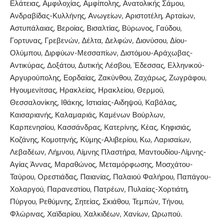
Ελάτειας, Αμφιλοχίας, Αμφίπολης, Ανατολικής Σάμου,
Ανδραβίδας-Κυλλήνης, Ανωγείων, Αριστοτέλη, Αρταίων,
Αστυπάλαιας, Βεροίας, Βισαλτίας, Βύρωνος, Γαύδου,
Γορτυνας, Γρεβενών, Δέλτα, Δελφών, Διονύσου, Δίου-
Ολύμπου, Διρφύων-Μεσσαπίων, Διστόμου-Αράχωβας-
Αντικύρας, Δοξάτου, Δυτικής Λέσβου, Έδεσσας, Ελληνικού-
Αργυρούπολης, Εορδαίας, Ζακύνθου, Ζαχάρως, Ζωγράφου,
Ηγουμενίτσας, Ηρακλείας, Ηρακλείου, Θερμού,
Θεσσαλονίκης, Ιθάκης, Ιστιαίας-Αιδηψού, Καβάλας,
Καισαριανής, Καλαμαριάς, Καμένων Βούρλων,
Καρπενησίου, Κασσάνδρας, Κατερίνης, Κέας, Κηφισιάς,
Κοζάνης, Κομοτηνής, Κύμης-Αλιβερίου, Κω, Λαρισαίων,
Λεβαδέων, Λήμνου, Λίμνης Πλαστήρα, Μαντουδίου-Λίμνης-
Αγίας Άννας, Μαραθώνος, Μεταμόρφωσης, Μοσχάτου-
Ταύρου, Ορεστιάδας, Παιανίας, Παλαιού Φαλήρου, Παπάγου-
Χολαργού, Παρανεστίου, Πατρέων, Πυλαίας-Χορτιάτη,
Πύργου, Ρεθύμνης, Σητείας, Σκιάθου, Τεμπών, Τήνου,
Φλώρινας, Χαϊδαρίου, Χαλκιδέων, Χανίων, Ωρωπού.