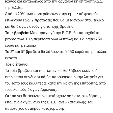
ικανός και κατάλληλος από την οργανωτική επιτροπή/Δ.Σ.
της Ε.Σ.Ε..
Από το 20% των προκριθέντων στην ημιτελική φάση θα
επιλεγούν έως 12 προτάσεις που θα μετάσχουν στον τελικό
και θα διαγωνισθούν για τα εξής βραβεία:
ο
Το 1
βραβείο
: Με παραγωγό την Ε.Σ.Ε. θα παραχθεί το
promo των 3΄ (ή περισσοτέρων λεπτών) και θα λάβει 250
ευρώ και μετάλλιο
ο
ο
Το 2
και 3
βραβείο
θα λάβουν από 250 ευρώ και μετάλλιο,
έκαστο
Τρεις έπαινοι
Τα τρία βραβεία και τους επαίνους θα λάβουν εκείνος ή
εκείνη που συνδυαστικά θα παρουσιάσουν την λατρεία για
τον τόπο τους καλλίτερα, κατά την κρίση της επιτροπής, από
τους λοιπούς διαγωνιζόμενους.
Οι έπαινοι δικαιούνται να μετάσχουν σε έναν, οιονδήποτε,
επόμενο διαγωνισμό της Ε.Σ.Ε. άνευ καταβολής του
αντίστοιχου αντιτίμου κατοχύρωσης.