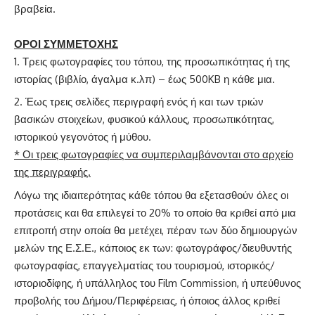
βραβεία.
ΟΡΟΙ ΣΥΜΜΕΤΟΧΗΣ
Τρεις φωτογραφίες του τόπου, της προσωπικότητας ή της
ιστορίας (βιβλίο, άγαλμα κ.λπ) – έως 500KB η κάθε μια.
Έως τρεις σελίδες περιγραφή ενός ή και των τριών
βασικών στοιχείων, φυσικού κάλλους, προσωπικότητας,
ιστορικού γεγονότος ή μύθου.
* Οι τρεις φωτογραφίες να συμπεριλαμβάνονται στο αρχείο
της περιγραφής.
Λόγω της ιδιαιτερότητας κάθε τόπου θα εξετασθούν όλες οι
προτάσεις και θα επιλεγεί το 20% το οποίο θα κριθεί από μια
επιτροπή στην οποία θα μετέχει, πέραν των δύο δημιουργών
μελών της Ε.Σ.Ε., κάποιος εκ των: φωτογράφος/διευθυντής
φωτογραφίας, επαγγελματίας του τουρισμού, ιστορικός/
ιστοριοδίφης, ή υπάλληλος του Film Commission, ή υπεύθυνος
προβολής του Δήμου/Περιφέρειας, ή όποιος άλλος κριθεί