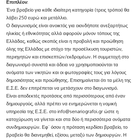
Επιπλέον
:
Ένα βραβείο για κάθε ιδιαίτερη κατηγορία (τρεις τρόποι) θα
λάβει 250 ευρώ και μετάλλιο.
Ο διαγωνισμός είναι ανοικτός για οιονδήποτε ανεξαρτήτως
ηλικίας ή εθνικότητας αλλά αφορούν μόνον τόπους της
Ελλάδας, καθώς σκοπός είναι η προβολή και προώθηση
όλης της Ελλάδας με στόχο την προσέλκυση τουριστών,
περιηγητών και επισκεπτών/εκδρομέων. Η συμμετοχή στο
διαγωνισμό συνιστά και άδεια να χρησιμοποιούνται τα
ονόματα των νικητών και οι φωτογραφίες τους για λόγους
δημοσιότητας και προώθησης. Επισημαίνεται ότι τα μέλη της
Ε.Σ.Ε. δεν επιτρέπεται να μετάσχουν στο διαγωνισμό.
Είναι αποδεκτές προτάσεις από περισσότερους από έναν
δημιουργούς, αλλά πρέπει να ενημερώνεται η νομική
υπηρεσία της Ε.Σ.Ε. στο
info@senariografoi.gr
ώστε η
κατοχύρωση να γίνεται και στα δύο ή περισσότερα ονόματα
συνδημιουργών. Εφ΄ όσον η πρόταση κερδίσει βραβείο, το
βραβείο θα διανεμηθεί, εξίσου, μεταξύ των δημιουργών. Η