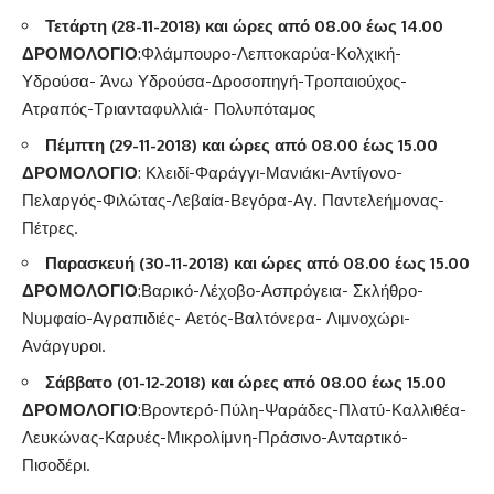
Τετάρτη (28-11-2018) και ώρες από 08.00 έως 14.00
ΔΡΟΜΟΛΟΓΙΟ
:Φλάμπουρο-Λεπτοκαρύα-Κολχική-
Υδρούσα- Άνω Υδρούσα-Δροσοπηγή-Τροπαιούχος-
Ατραπός-Τριανταφυλλιά- Πολυπόταμος
Πέμπτη (29-11-2018) και ώρες από 08.00 έως 15.00
ΔΡΟΜΟΛΟΓΙΟ
: Κλειδί-Φαράγγι-Μανιάκι-Αντίγονο-
Πελαργός-Φιλώτας-Λεβαία-Βεγόρα-Αγ. Παντελεήμονας-
Πέτρες.
Παρασκευή (30-11-2018) και ώρες από 08.00 έως 15.00
ΔΡΟΜΟΛΟΓΙΟ
:Βαρικό-Λέχοβο-Ασπρόγεια- Σκλήθρο-
Νυμφαίο-Αγραπιδιές- Αετός-Βαλτόνερα- Λιμνοχώρι-
Ανάργυροι.
Σάββατο (01-12-2018) και ώρες από 08.00 έως 15.00
ΔΡΟΜΟΛΟΓΙΟ
:Βροντερό-Πύλη-Ψαράδες-Πλατύ-Καλλιθέα-
Λευκώνας-Καρυές-Μικρολίμνη-Πράσινο-Ανταρτικό-
Πισοδέρι.