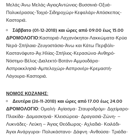
Μελάς-Άνω Μελάς-ΑγιοςΑντώνιος-Βυσσινιά-Οξυά-
Πολυκέρασος-Τοιχιό-Σιδηροχώρι-Κεφαλάρι-Απόσκεπος-
Καστοριά.
Σάββατο (01-12-2018)
και ώρες από 09.00 έως 15.00
ΔΡΟΜΟΛΟΓΙΟ
:
Καστοριά-Λαχανόκηποι-Λακκώματα-Κρύα
Νερά-Σπήλαια-Ζευγοστάσιο-Άνω και Κάτω Περιβόλι-
Καστανόφυτο-Άγ.Ηλίας-Σπήλιος-Κερασώνα-Ανθηρό-
Νόστιμο-Βέλος-Διαλεκτό-Βοτάνι-Αμμουδάρα-
Ασπροκκλησιά-Αμπελοχώρι-Ασπρονέρι-Κρεμαστή-
Λάγουρα-Καστοριά.
ΝΟΜΟΣ ΚΟΖΑΝΗΣ:
Δευτέρα (26-11-2018) και ώρες από 17.00 έως 24.00
ΔΡΟΜΟΛΟΓΙΟ
:
Ομαλή- Αγίασμα- Σταυροδρόμι- Διχείμαρο-
Πλακίδα- Δαμασκηνιά- Κλεισώρεια- Δραγασιά-Ζώνη- –
Λυκνάδες- Λεύκη – Άγιος Θεόδωρος- Αχλαδιά- Κοιλάδι-
Άγιοι Ανάργυροι- Πολυκάστανο- Δάφνη -Ανθούσα- Τριάδα-