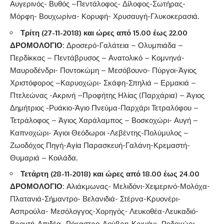
Αυγερινός- Βυθός –Πεντάλοφος- Δίλοφος-Σωτήρας-
Μόρφη- Βουχωρίνα- Κορυφή- Χρυσαυγή-Γλυκοκερασιά.
Τρίτη (27-11-2018) και ώρες από 15.00 έως 22.00
ΔΡΟΜΟΛΟΓΙΟ:
Δροσερό-Γαλάτεια – Ολυμπιάδα –
Περδίκκας – Πεντάβρυσος – Ανατολικό – Κομνηνά-
Μαυροδένδρι- Ποντοκώμη – Μεσόβουνο- Πύργοι-Άγιος
Χριστόφορος –Καρυοχώρι- Σκάφη-Σπηλιά – Ερμακιά –
Πτελεώνας -Ακρινή –Προφήτης Ηλίας (Παρχάρια) – Άγιος
Δημήτριος -Ρυάκιο-Άγιο Πνεύμα-Παρχάρι Τετραλόφου –
Τετράλοφος – Άγιος Χαράλαμπος – Βοσκοχώρι- Αυγή –
Καπνοχώρι- Άγιοι Θεόδωροι -Λεβέντης-Πολύμυλος –
Ζωοδόχος Πηγή-Αγία Παρασκευή-Γαλάνη-Κρεμαστή-
Θυμαριά – Κοιλάδα.
Τετάρτη (28-11-2018) και ώρες από 18.00 έως 24.00
ΔΡΟΜΟΛΟΓΙΟ:
Αλιάκμωνας- Μελιδόνι-Χειμερινό-Μολόχα-
Πλατανιά-Σήμαντρο- Βελανιδιά- Στέρνα-Κρυονέρι-
Ασπρούλα- Μεσόλογγος-Χορηγός- Λευκοθέα-Λευκαδιό-
Βροντή-Απιδέα- Ρόκαστρο-Λούβρη-Κριμήνι- Ροδοχώρι-