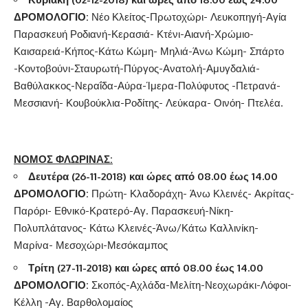
ΔΡΟΜΟΛΟΓΙΟ
:
Νέο Κλείτος-Πρωτοχώρι- Λευκοπηγή-Αγία
Παρασκευή Ροδιανή-Κερασιά- Κτένι-Αιανή-Χρώμιο-
Καισαρειά-Κήπος-Κάτω Κώμη- Μηλιά-Άνω Κώμη- Σπάρτο
-Κοντοβούνι-Σταυρωτή-Πύργος-Ανατολή-Αμυγδαλιά-
Βαθύλακκος-Νεραΐδα-Αύρα-Ίμερα-Πολύφυτος -Πετρανά-
Μεσσιανή- Κουβούκλια-Ροδίτης- Λεύκαρα- Οινόη- Πτελέα.
ΝΟΜΟΣ ΦΛΩΡΙΝΑΣ:
Δευτέρα (26-11-2018) και ώρες από 08.00 έως 14.00
ΔΡΟΜΟΛΟΓΙΟ:
Πρώτη- Κλαδοράχη- Άνω Κλεινές- Ακρίτας-
Παρόρι- Εθνικό-Κρατερό-Αγ. Παρασκευή-Νίκη-
Πολυπλάτανος- Κάτω Κλεινές-Άνω/Κάτω Καλλινίκη-
Μαρίνα- Μεσοχώρι-Μεσόκαμπος
Τρίτη (27-11-2018) και ώρες από 08.00 έως 14.00
ΔΡΟΜΟΛΟΓΙΟ:
Σκοπός-Αχλάδα-Μελίτη-Νεοχωράκι-Λόφοι-
Κέλλη -Αγ. Βαρθολομαίος