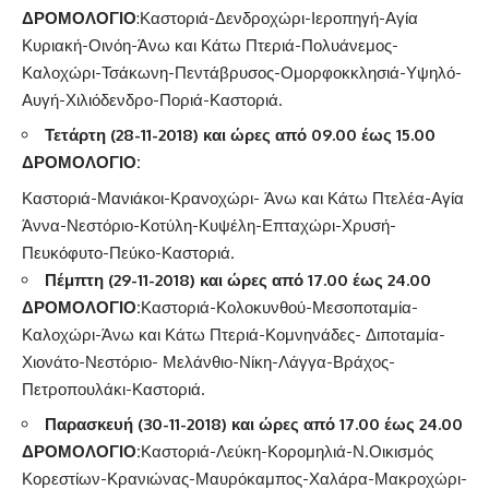
ΔΡΟΜΟΛΟΓΙΟ
:Καστοριά-Δενδροχώρι-Ιεροπηγή-Αγία
Κυριακή-Οινόη-Άνω και Κάτω Πτεριά-Πολυάνεμος-
Καλοχώρι-Τσάκωνη-Πεντάβρυσος-Ομορφοκκλησιά-Υψηλό-
Αυγή-Χιλιόδενδρο-Ποριά-Καστοριά.
Τετάρτη (28-11-2018) και ώρες από 09.00 έως 15.00
ΔΡΟΜΟΛΟΓΙΟ
:
Καστοριά-Μανιάκοι-Κρανοχώρι- Άνω και Κάτω Πτελέα-Αγία
Άννα-Νεστόριο-Κοτύλη-Κυψέλη-Επταχώρι-Χρυσή-
Πευκόφυτο-Πεύκο-Καστοριά.
Πέμπτη
(29-11-2018)
και ώρες από 17.00 έως 24.00
ΔΡΟΜΟΛΟΓΙΟ
:
Καστοριά-Κολοκυνθού-Μεσοποταμία-
Καλοχώρι-Άνω και Κάτω Πτεριά-Κομνηνάδες- Διποταμία-
Χιονάτο-Νεστόριο- Μελάνθιο-Νίκη-Λάγγα-Βράχος-
Πετροπουλάκι-Καστοριά.
Παρασκευή (30-11-2018)
και ώρες από 17.00 έως 24.00
ΔΡΟΜΟΛΟΓΙΟ
:
Καστοριά-Λεύκη-Κορομηλιά-Ν.Οικισμός
Κορεστίων-Κρανιώνας-Μαυρόκαμπος-Χαλάρα-Μακροχώρι-