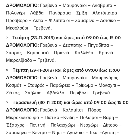
ΔΡΟΜΟΛΟΓΙΟ:
Γρεβενά – Μαυραναίοι – Αναβρυτά –
Πολυνέρι – Λάβδα – Πανόραμα – Σμίξη – Αλατόπετρα –
Πρόσβορο – Αετιά – Φιλιππαίοι – Σαμαρίνα – Δοτσικό –
Μεσολούρι – Γρεβενά.
Τετάρτη (28-11-2018) και ώρες από 09:00 έως 15:00
ΔΡΟΜΟΛΟΓΙΟ:
Γρεβενά – Δεσπότης – Πηγαδίτσα –
Σιταράς – Κηπουρειό – Πριονιά – Καλλιθέα – Κρανιά –
Μικρολίβαδο – Γρεβενά.
Πέμπτη (29-11-2018) και ώρες από 09:00 έως 15:00
ΔΡΟΜΟΛΟΓΙΟ:
Γρεβενά – Μαυραναίοι – Μαυρονόρος –
Κοσμάτι – Σταυρός – Παρώρειο – Τρίκωμο – Μοναχίτι –
Ζιάκας – Σπήλαιο – Αβδέλλα – Περιβόλι – Γρεβενά.
Παρασκευή (30-11-2018) και ώρες από 09:00 έως 15:00
ΔΡΟΜΟΛΟΓΙΟ:
Γρεβενά – Καλαμίτσι – Πόρος –
Μικροκλεισούρα – Πιστικό –Κνιδή – Πυλωροι – Βάρη –
Έξαρχος – Ποντινή – Παλαιοχώρι – Νεοχώρι – Δίπορο –
Σαρακήνα – Κεντρό – Νησί – Αγαλαίοι – Ιτέα -Αγάπη –