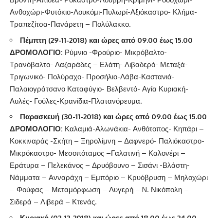
Ανθοχώρι-Φυτόκιο-Λουκόμι-Πυλωρί-Αξιόκαστρο- Κλήμα-
Τραπεζίτσα-Πανάρετη – Πολύλακκο.
Πέμπτη (29-11-2018) και ώρες από 09.00 έως 15.00
ΔΡΟΜΟΛΟΓΙΟ:
Ρύμνιο -Φρούριο- Μικρόβαλτο-
Τρανόβαλτο- Λαζαράδες – Ελάτη- Λιβαδερό- Μεταξά-
Τριγωνικό- Πολύραχο- Προσήλιο-Λάβα-Καστανιά-
Παλαιογράτσανο Καταφύγιο- Βελβεντό- Αγία Κυριακή-
Αυλές- Γούλες-Κρανίδια-Πλατανόρευμα.
Παρασκευή (30-11-2018) και ώρες από 09.00 έως 15.00
ΔΡΟΜΟΛΟΓΙΟ
:
Καλαμιά-Αλωνάκια- Ανθότοπος- Κηπάρι –
Κοκκιναράς -Σκήτη – Ξηρολίμνη – Δαφνερό- Παλιόκαστρο-
Μικρόκαστρο- Μεσοπόταμος –Γαλατινή – Καλονέρι –
Εράτυρα – Πελεκάνος – Δρυόβουνο – Σισάνι -Βλάστη-
Νάμματα – Ανναράχη – Εμπόριο – Κρυόβρυση – Μηλοχώρι
– Φούφας – Μεταμόρφωση – Λυγερή – N. Νικόπολη –
Σιδερά – Λιβερά – Κτενάς.
Κυριακή (02-12-
2018) και ώρες από 18.00 έως 24.00