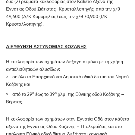
δύο (2) ρεύματα κυκλοφορίας στον Κάθετο Άξονα της
Εγνατίας Οδού Σιάτιστας- Κρυσταλλοπηγής, από την χ/θ
49,600 (Α/Κ Κορομηλιάς) έως την χ/θ 70,900 (Ι/Κ
Κρυσταλλοπηγής).
ΔΙΕΥΘΥΝΣΗ ΑΣΤΥΝΟΜΙΑΣ ΚΟΖΑΝΗΣ
Η κυκλοφορία των οχημάτων διεξάγεται μόνο με τη χρήση
αντιολισθητικών αλυσίδων:
σε όλο το Επαρχιακό και Δημοτικό οδικό δίκτυο του Νομού
Κοζάνης και
ο
ο
από το 29
έως το 39
χλμ. της Εθνικής οδού Κοζάνης –
Βέροιας.
Η κυκλοφορία των οχημάτων στην Εγνατία Οδό, στον κάθετο
άξονα της Εγνατίας Οδού Κοζάνης – Πτολεμαΐδας και στο
υπόλοιπο Εθνικό οδικό δίκτυο, διεξάγεται κανονικά.