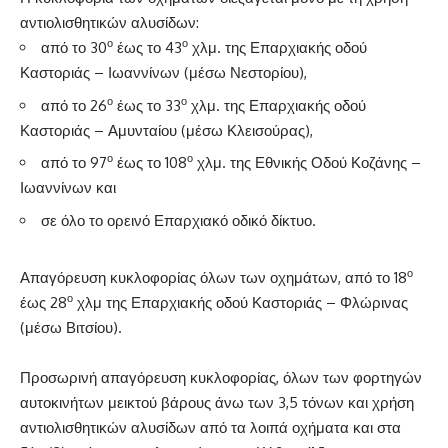
αντιολισθητικών αλυσίδων:
ο
ο
από το 30
έως το 43
χλμ. της Επαρχιακής οδού
Καστοριάς – Ιωαννίνων (μέσω Νεστορίου),
ο
ο
από το 26
έως το 33
χλμ. της Επαρχιακής οδού
Καστοριάς – Αμυνταίου (μέσω Κλεισούρας),
ο
ο
από το 97
έως το 108
χλμ. της Εθνικής Οδού Κοζάνης –
Ιωαννίνων και
σε όλο το ορεινό Επαρχιακό οδικό δίκτυο.
ο
Απαγόρευση κυκλοφορίας όλων των οχημάτων, από το 18
ο
έως 28
χλμ της Επαρχιακής οδού Καστοριάς – Φλώρινας
(μέσω Βιτσίου).
Προσωρινή απαγόρευση κυκλοφορίας, όλων των φορτηγών
αυτοκινήτων μεικτού βάρους άνω των 3,5 τόνων και χρήση
αντιολισθητικών αλυσίδων από τα λοιπά οχήματα και στα