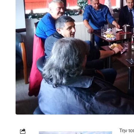
Την το