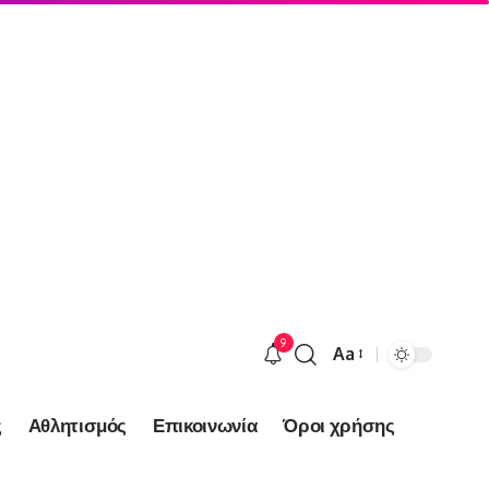
9
Aa
Font
Resizer
ς
Αθλητισμός
Επικοινωνία
Όροι χρήσης