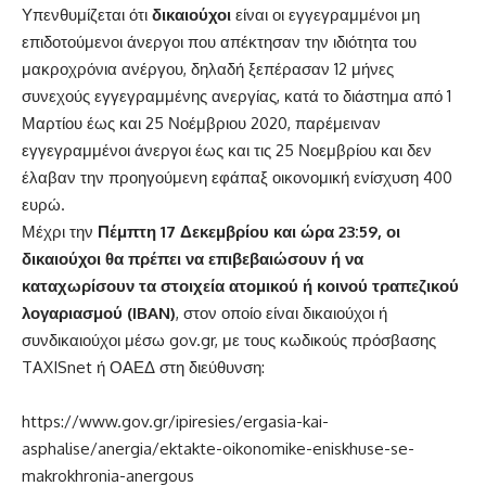
Υπενθυμίζεται ότι
δικαιούχοι
είναι οι εγγεγραμμένοι μη
επιδοτούμενοι άνεργοι που απέκτησαν την ιδιότητα του
μακροχρόνια ανέργου, δηλαδή ξεπέρασαν 12 μήνες
συνεχούς εγγεγραμμένης ανεργίας, κατά το διάστημα από 1
Μαρτίου έως και 25 Νοέμβριου 2020, παρέμειναν
εγγεγραμμένοι άνεργοι έως και τις 25 Νοεμβρίου και δεν
έλαβαν την προηγούμενη εφάπαξ οικονομική ενίσχυση 400
ευρώ.
Μέχρι την
Πέμπτη 17 Δεκεμβρίου και ώρα 23:59, οι
δικαιούχοι θα πρέπει να επιβεβαιώσουν ή να
καταχωρίσουν τα στοιχεία ατομικού ή κοινού τραπεζικού
λογαριασμού (IBAN)
, στον οποίο είναι δικαιούχοι ή
συνδικαιούχοι μέσω gov.gr, με τους κωδικούς πρόσβασης
TAXISnet ή ΟΑΕΔ στη διεύθυνση:
https://www.gov.gr/ipiresies/ergasia-kai-
asphalise/anergia/ektakte-oikonomike-eniskhuse-se-
makrokhronia-anergous