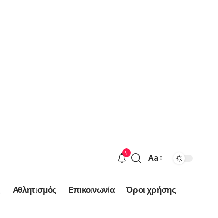
9
Aa
Font
Resizer
ς
Αθλητισμός
Επικοινωνία
Όροι χρήσης