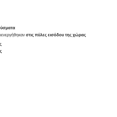
ρούσματα
διενεργήθηκαν
στις πύλες εισόδου της χώρας
ς
ς