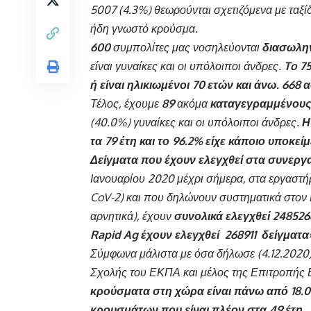
5007 (4.3%) θεωρούνται σχετιζόμενα με ταξίδ
ήδη γνωστό κρούσμα.
600
συμπολίτες μας νοσηλεύονται
διασωλη
είναι γυναίκες και οι υπόλοιποι άνδρες.
To 7
ή είναι ηλικιωμένοι 70 ετών και άνω. 668 
Τέλος, έχουμε
89
ακόμα
καταγεγραμμένους
(40.0%) γυναίκες και οι υπόλοιποι άνδρες.
Η
τα 79 έτη και το 96.2% είχε κάποιο υποκεί
Δείγματα που έχουν ελεγχθεί στα συνεργ
Ιανουαρίου 2020 μέχρι σήμερα, στα εργαστή
CoV-2) και που δηλώνουν συστηματικά στον 
αρνητικά), έχουν
συνολικά ελεγχθεί 248526
Rapid Ag έχουν ελεγχθεί 268911 δείγματα
Σύμφωνα μάλιστα με όσα δήλωσε (4.12.2020) 
Σχολής του ΕΚΠΑ και μέλος της Επιτροπής
κρούσματα στη χώρα είναι πάνω από 18.00
κρουσμάτων που είναι πλέον στα 49 έτη.