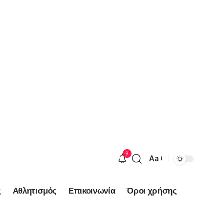
9
Aa
Font
Resizer
ς
Αθλητισμός
Επικοινωνία
Όροι χρήσης