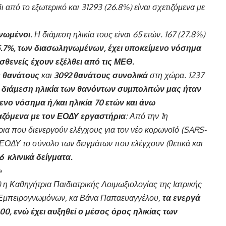
ι από το εξωτερικό και 31293 (26.8%) είναι σχετιζόμενα με
νωμένοι
. Η διάμεση ηλικία τους είναι 65 ετών. 167 (27.8%)
5.7%, των διασωληνωμένων, έχει υποκείμενο νόσημα
ασθενείς έχουν εξέλθει από τις ΜΕΘ.
 θανάτους
και
3092
θανάτους συνολικά
στη χώρα. 1237
 διάμεση ηλικία των θανόντων συμπολιτών μας ήταν
μενο νόσημα ή/και ηλικία 70 ετών και άνω
αζόμενα με τον ΕΟΔΥ εργαστήρια
: Από την 1η
ρια που διενεργούν ελέγχους για τον νέο κορωνοϊό (SARS-
ΕΟΔΥ το σύνολο των δειγμάτων που ελέγχουν (θετικά και
6 κλινικά δείγματα.
»
η Καθηγήτρια Παιδιατρικής Λοιμωξιολογίας της Ιατρικής
 Εμπειρογνωμόνων, κα Βάνα Παπαευαγγέλου,
τα ενεργά
0, ενώ έχει αυξηθεί ο μέσος όρος ηλικίας των