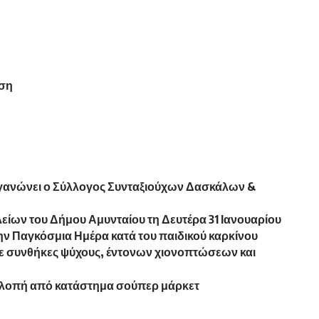
ηση
γανώνει ο Σύλλογος Συνταξιούχων Δασκάλων &
λείων του Δήμου Αμυνταίου τη Δευτέρα 31 Ιανουαρίου
ην Παγκόσμια Ημέρα κατά του παιδικού καρκίνου
σε συνθήκες ψύχους, έντονων χιονοπτώσεων και
κλοπή από κατάστημα σούπερ μάρκετ