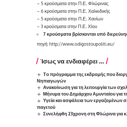
– 5 κρούσματα στην Π.Ε. Φλώρινας
– 6 κρούσματα στην Π.Ε. Χαλκιδικής
– 5 κρούσματα στην Π.Ε. Χανίων
– 3 κρούσματα στην Π.Ε. Χίου
7 κρούσματα βρίσκονται υπό διερεύν
πηγή:
http://www.odigostoupoliti.eu/
Ίσως να ενδιαφέρει ...
Tο πρόγραμμα της εκδρομής που διορ
Νηπιαγωγών
Ανακοίνωση για τη λειτουργία των σχο
Μήνυμα του Δημάρχου Αμυνταίου για τ
Υγεία και ασφάλεια των εργαζομένων 
παγετού
Συνελήφθη 23χρονη στη Φλώρινα για 