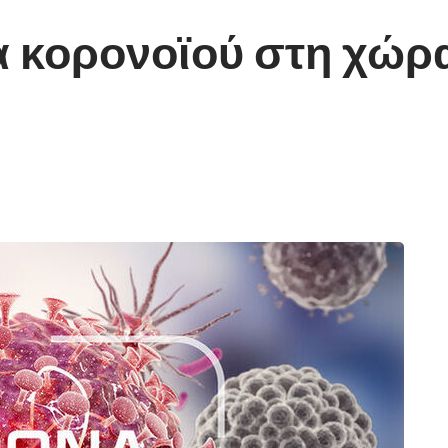
α κορονοϊού στη χώρα 