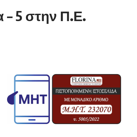
– 5 στην Π.Ε.