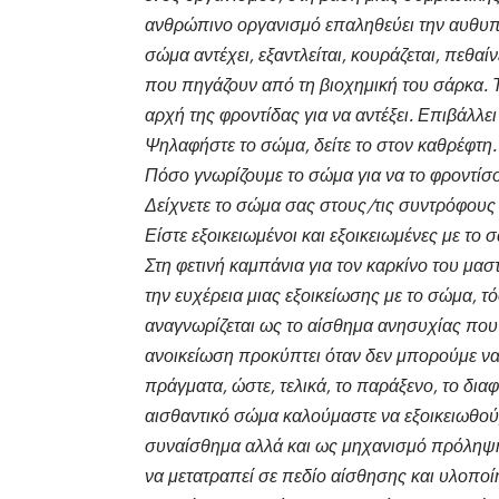
ανθρώπινο οργανισμό επαληθεύει την αυθυπα
σώμα αντέχει, εξαντλείται, κουράζεται, πεθαί
που πηγάζουν από τη βιοχημική του σάρκα. 
αρχή της φροντίδας για να αντέξει. Επιβάλλε
Ψηλαφήστε το σώμα, δείτε το στον καθρέφτη.
Πόσο γνωρίζουμε το σώμα για να το φροντίσ
Δείχνετε το σώμα σας στους/τις συντρόφους
Είστε εξοικειωμένοι και εξοικειωμένες με το
Στη φετινή καμπάνια για τον καρκίνο του μα
την ευχέρεια μιας εξοικείωσης με το σώμα, τό
αναγνωρίζεται ως το αίσθημα ανησυχίας που
ανοικείωση προκύπτει όταν δεν μπορούμε να
πράγματα, ώστε, τελικά, το παράξενο, το διαφ
αισθαντικό σώμα καλούμαστε να εξοικειωθούμ
συναίσθημα αλλά και ως μηχανισμό πρόληψης
να μετατραπεί σε πεδίο αίσθησης και υλοπο