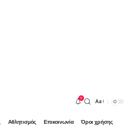
9
Aa
Font
Resizer
ς
Αθλητισμός
Επικοινωνία
Όροι χρήσης