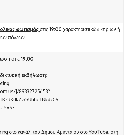
ολικός φωτισμός
στις
19:00
χαρακτηριστικών κτιρίων ή
των πόλεων
ήλωση
στις
19:00
δικτυακή εκδήλωση:
ting
oom.us/j/89332725653?
tK3dKdkZwSUhhcTRkdz09
72 5653
ing στο κανάλι του Δήμου Αμυνταίου στο YouTube, στη