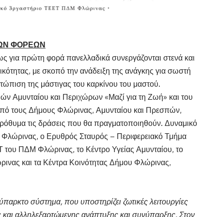
ΝΩΝ ΦΟΡΕΩΝ
σως για πρώτη φορά πανελλαδικά συνεργάζονται στενά και
κότητας, με σκοπό την ανάδειξη της ανάγκης για σωστή
τώπιση της μάστιγας του καρκίνου του μαστού.
ν Αμυνταίου και Περιχώρων «Μαζί για τη Ζωή» και του
πό τους Δήμους Φλώρινας, Αμυνταίου και Πρεσπών,
πρόθυμα τις δράσεις που θα πραγματοποιηθούν. Δυναμικό
 Φλώρινας, ο Ερυθρός Σταυρός – Περιφερειακό Τμήμα
Τ του ΠΔΜ Φλώρινας, το Κέντρο Υγείας Αμυνταίου, το
ινας και τα Κέντρα Κοινότητας Δήμου Φλώρινας,
ύπαρκτο σύστημα, που υποστηρίζει ζωτικές λειτουργίες
ς και αλληλεξαρτώμενης ανάπτυξης και συνύπαρξης. Στον