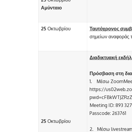
Αμύνταιο
25
Οκτωβρίου
Ταυτόχρονος συμβ
σημείων αναφοράς 
Διαδικτυακή εκδ
Πρόσβαση στη δια
1. Μέσω ZoomMee
https://us02web.z
pwd=cFBkWTJZRzZ
Meeting ID: 893 32
Passcode: 263761
25
Οκτωβρίου
2. Mέσω livestream