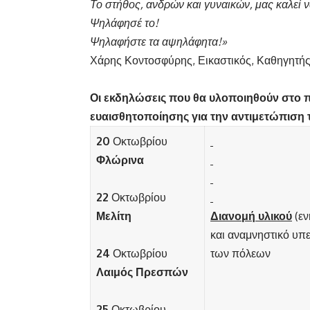
Το στήθος, ανδρών και γυναικών, μας καλεί
Ψηλάφησέ το!
Ψηλαφήστε τα αψηλάφητα!
»
Χάρης Κοντοσφύρης, Εικαστικός, Καθηγητ
Οι εκδηλώσεις που θα υλοποιηθούν στο 
ευαισθητοποίησης για την αντιμετώπιση τ
20
Οκτωβρίου
Φλώρινα
22
Οκτωβρίου
Μελίτη
Διανομή υλικού
(εν
και αναμνηστικό υπ
24
Οκτωβρίου
των πόλεων
Λαιμός Πρεσπών
25
Οκτωβρίου