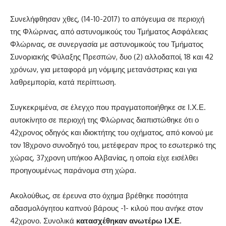
Συνελήφθησαν χθες, (14-10-2017) το απόγευμα σε περιοχή
της Φλώρινας, από αστυνομικούς του Τμήματος Ασφάλειας
Φλώρινας, σε συνεργασία με αστυνομικούς του Τμήματος
Συνοριακής Φύλαξης Πρεσπών, δυο (2) αλλοδαποί, 18 και 42
χρόνων, για μεταφορά μη νόμιμης μετανάστριας και για
λαθρεμπορία, κατά περίπτωση.
Συγκεκριμένα, σε έλεγχο που πραγματοποιήθηκε σε Ι.Χ.Ε.
αυτοκίνητο σε περιοχή της Φλώρινας διαπιστώθηκε ότι ο
42χρονος οδηγός και ιδιοκτήτης του οχήματος, από κοινού με
τον 18χρονο συνοδηγό του, μετέφεραν προς το εσωτερικό της
χώρας, 37χρονη υπήκοο Αλβανίας, η οποία είχε εισέλθει
προηγουμένως παράνομα στη χώρα.
Ακολούθως, σε έρευνα στο όχημα βρέθηκε ποσότητα
αδασμολόγητου καπνού βάρους -1- κιλού που ανήκε στον
42χρονο. Συνολικά
κατασχέθηκαν ανωτέρω Ι.Χ.Ε.