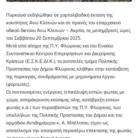
Πυρκαγιά εκδηλώθηκε σε χορτολιβαδική έκταση της
κοινότητας Άνω Κλεινών και σε πρανές του επαρχιακού
οδικού δικτύου Άνω Κλεινών – Ακρίτα, τις μεσημβρινές ώρες
του Σαββάτου 20 Σεπτεμβρίου 2025.
Μετά από αίτημα της Π.Υ. Φλώρινας και του Ενιαίου
Συντονιστικού Κέντρου Επιχειρήσεων και Διαχείρισης
Κρίσεων (Ε.Σ.Κ.Ε.ΔΙ.Κ.), το αυτοτελές τμήμα Πολιτικής
Προστασίας του Δήμου Φλώρινας κλήθηκε στην κατάσβεση
της πυρκαγιάς, συνδράμοντας με μηχανήματα έργου
(φορτωτές).
Οι συντονισμένες ενέργειες (επικάλυψη εστιών φωτιάς με
χώμα, απομάκρυνση καύσιμης ύλης, κατάβρεξη εστιών
φωτιάς κ.ά.) των πυροσβεστών της Π.Υ. Φλώρινας, των
υπαλλήλων της Πολιτικής Προστασίας του Δήμου και του
αρμόδιου Αντιδημάρχου κ. Α. Μπέλτσου, είχαν ως
αποτέλεσμα την αποτροπή περαιτέρω επέκτασης της φωτιάς