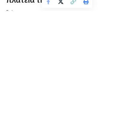
florinapress.gr
Δευτέρα 22 Σεπτεμβρίου, 2025 14:01
ΟΛΕΣ ΚΑΙ ΟΛΟΙ ΣΤΗΝ ΑΠΕΡΓΙΑΚΗ ΣΥΓΚΕΝΤΡΩΣΗ ΣΤΗΝ
ΚΕΝΤΡΙΚΗ ΠΛΑΤΕΙΑ
ΤΗΣ ΦΛΩΡΙΝΑΣ ΣΤΙΣ 1 ΟΚΤΩΒΡΗ ΣΤΙΣ 10:30
Οι εργοδότες παραγγέλνουν και το κράτος νομοθετεί
Μετά το νόμο Γεωργιάδη, Χατζηδάκη και Βρούτση –
Αχτσιόγλου, μετά τα 10ωρα, τα σπαστά, τις Λευκές Νύχτες, τη
δουλειά τις Κυριακές τους άνοιξε η όρεξη και ζητάνε μέχρι και