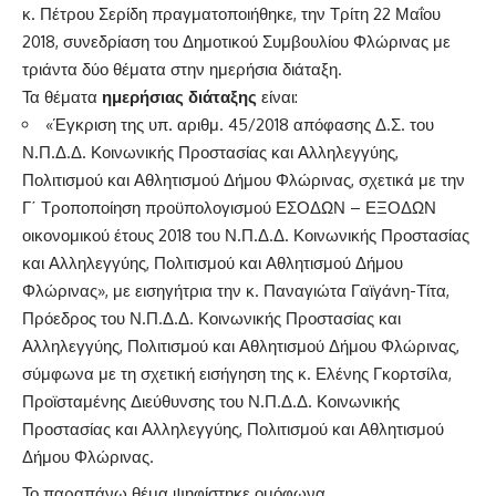
κ. Πέτρου Σερίδη πραγματοποιήθηκε, την Τρίτη 22 Μαΐου
2018, συνεδρίαση του Δημοτικού Συμβουλίου Φλώρινας με
τριάντα δύο θέματα στην ημερήσια διάταξη.
Τα θέματα
ημερήσιας διάταξης
είναι:
«Έγκριση της υπ. αριθμ. 45/2018 απόφασης Δ.Σ. του
Ν.Π.Δ.Δ. Κοινωνικής Προστασίας και Αλληλεγγύης,
Πολιτισμού και Αθλητισμού Δήμου Φλώρινας, σχετικά με την
Γ΄ Τροποποίηση προϋπολογισμού ΕΣΟΔΩΝ – ΕΞΟΔΩΝ
οικονομικού έτους 2018 του Ν.Π.Δ.Δ. Κοινωνικής Προστασίας
και Αλληλεγγύης, Πολιτισμού και Αθλητισμού Δήμου
Φλώρινας», με εισηγήτρια την κ. Παναγιώτα Γαϊγάνη-Τίτα,
Πρόεδρος του Ν.Π.Δ.Δ. Κοινωνικής Προστασίας και
Αλληλεγγύης, Πολιτισμού και Αθλητισμού Δήμου Φλώρινας,
σύμφωνα με τη σχετική εισήγηση της κ. Ελένης Γκορτσίλα,
Προϊσταμένης Διεύθυνσης του Ν.Π.Δ.Δ. Κοινωνικής
Προστασίας και Αλληλεγγύης, Πολιτισμού και Αθλητισμού
Δήμου Φλώρινας.
Το παραπάνω θέμα ψηφίστηκε ομόφωνα.