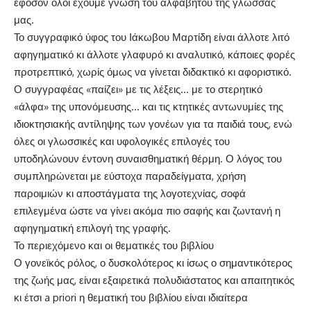
εφόσον όλοι έχουμε γνώση του αλφαβήτου της γλώσσας
μας.
Το συγγραφικό ύφος του Ιάκωβου Μαρτίδη είναι άλλοτε λιτό
αφηγηματικό κι άλλοτε γλαφυρό κι αναλυτικό, κάποιες φορές
προτρεπτικό, χωρίς όμως να γίνεται διδακτικό κι αφοριστικό.
Ο συγγραφέας «παίζει» με τις λέξεις… με το στερητικό
«άλφα» της υπονόμευσης… και τις κτητικές αντωνυμίες της
ιδιοκτησιακής αντίληψης των γονέων για τα παιδιά τους, ενώ
όλες οι γλωσσικές και υφολογικές επιλογές του
υποδηλώνουν έντονη συναισθηματική θέρμη. Ο λόγος του
συμπληρώνεται με εύστοχα παραδείγματα, χρήση
παροιμιών κι αποστάγματα της λογοτεχνίας, σοφά
επιλεγμένα ώστε να γίνει ακόμα πιο σαφής και ζωντανή η
αφηγηματική επιλογή της γραφής.
Το περιεχόμενο και οι θεματικές του βιβλίου
Ο γονεϊκός ρόλος, ο δυσκολότερος κι ίσως ο σημαντικότερος
της ζωής μας, είναι εξαιρετικά πολυδιάστατος και απαιτητικός
κι έτσι a priori η θεματική του βιβλίου είναι ιδιαίτερα