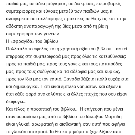
παιδιά μας, σε άδικη σύγκριση, σε διακρίσεις, ετεροβαρείς
συμπεριφορές και εύνοιες μεταξύ των παιδιών μας, κι
αναφέρεται σε ατελέσφορες πρακτικές πειθαρχίας και στην
αδόκητη αναπαραγωγή της βίας μέσα από τη βίαιη
συμπεριφορά των γονέων.
Η «σφραγίδα» του βιβλίου
Πολλαπλό το όφελος και η χρηστική αξία του βιβλίου… ασκεί
επιρροές στη συμπεριφορά μας προς όλες τις κατευθύνσεις:
προς τα παιδιά μας, προς τους γονείς και τους παππούδες
μας, προς τους συζύγους και τα αδέρφια μας και, κυρίως,
προς τον ίδιο μας τον εαυτό. Ξαναδιαβάζεται πολύ ευχάριστα
και δημιουργικά. Γιατί είναι έμπλεο νοημάτων και αξιών κι
έτσι κάθε φορά ανακαλύπτεις κι άλλες πτυχές που σου είχαν
διαφύγει…
Και τέλος, η προοπτική του βιβλίου… Η επίγευση που μένει
στον ουρανίσκο μας από το βιβλίου του Ιάκωβου Μαρτίδη
είναι γλυκιά, αρωματική κι αισθαντική, σαν αυτή που αφήνει
το γλυκόπιοτο κρασί. Τα θετικά μηνύματα ξεχειλίζουν από