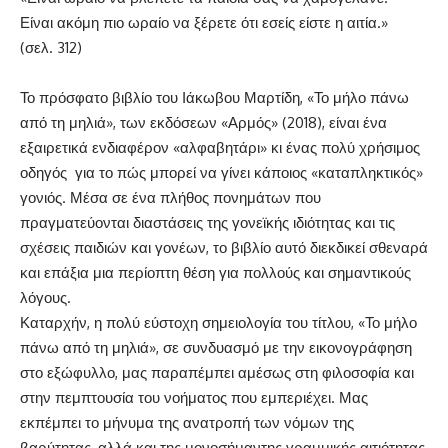
Είναι ακόμη πιο ωραίο να ξέρετε ότι εσείς είστε η αιτία.»
(σελ. 312)
Το πρόσφατο βιβλίο του Ιάκωβου Μαρτίδη, «Το μήλο πάνω
από τη μηλιά», των εκδόσεων «Αρμός» (2018), είναι ένα
εξαιρετικά ενδιαφέρον «αλφαβητάρι» κι ένας πολύ χρήσιμος
οδηγός για το πώς μπορεί να γίνει κάποιος «καταπληκτικός»
γονιός. Μέσα σε ένα πλήθος πονημάτων που
πραγματεύονται διαστάσεις της γονεϊκής ιδιότητας και τις
σχέσεις παιδιών και γονέων, το βιβλίο αυτό διεκδικεί σθεναρά
και επάξια μια περίοπτη θέση για πολλούς και σημαντικούς
λόγους.
Καταρχήν, η πολύ εύστοχη σημειολογία του τίτλου, «Το μήλο
πάνω από τη μηλιά», σε συνδυασμό με την εικονογράφηση
στο εξώφυλλο, μας παραπέμπει αμέσως στη φιλοσοφία και
στην πεμπτουσία του νοήματος που εμπεριέχει. Μας
εκπέμπει το μήνυμα της ανατροπή των νόμων της
βαρύτητας, αλλά και της μονοσήμαντης γραμμικής αιτιότητας