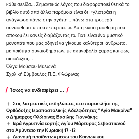
κάθε σελίδα… Σημαντικός λόγος που διαφοροποιεί θετικά το
βιβλίο αυτό από άλλα παρόμοια είναι ότι «γλιστράει η
ανάγνωση πάνω στην αγάπη… πάνω στα τρυφερά
συναισθήματα που εκπέμπει…». Αυτή είναι η αίσθηση που
αποκομίζει κανείς διαβάζοντάς το. Γιατί είναι ένα μυστικό
μονοπάτι που μας οδηγεί να γίνουμε καλύτεροι άνθρωποι,
με ποιότητα συναισθημάτων, με ακτινοβολία χαράς και φως
αισιοδοξίας…
Όλγα Μούσιου Μυλωνά
Σχολική Σύμβουλος Π.Ε. Φλώρινας
Ίσως να ενδιαφέρει ...
Στις λατρευτικές εκδηλώσεις στο παρεκκλήσι της
Ορθόδοξης Ιεραποστολικής Αδελφότητας “Αγία Μακρίνα”
ο Δήμαρχος Φλώρινας Βασίλης Γιαννάκης
Ιερά Αγρυπνία εορτής Αγίου Μάρτυρος Σεβαστιανού
στο Αμύνταιο την Κυριακή 17 -12
Διανομή προϊόντων μέσω του Κοινωνικού