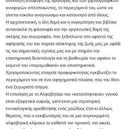
συνειδητή αποφυγή της ορολογίας και των βιβλιογραφικών
αναφορών απλοποιώντας, το περιεχόμενό του, ώστε να
γίνεται εύκολα αναγνώσιμο και κατανοητό από όλους.
Η αρχιτεκτονική, η όλη δομή και η συγκρότηση του βιβλίου
αντανακλά τη φιλοσοφία και την οργανωτική δομή της
σκέψης του συγγραφέα, που ξεδιπλώνει στο υφαντό της
αφήγησής του την πορεία ολόκληρης της ζωής μας με υφάδι
τις πιο σημαντικές σχέσεις μας και με στημόνι την
επιστημονική δεοντολογία και τη βιοθεωρία του υφαίνει το
κείμενό του «παραμυθιακά» και υποστηρικτικά.
Χρησιμοποιώντας στοιχεία προφορικότητας εγκιβωτίζει το
περιεχόμενο του σε ένα αφηγηματικό πλαίσιο, που του δίνει
ένα ξεχωριστό στίγμα.
Η επινόηση με το Αλφαβητάρι του «καταπληκτικού» γονιού
είναι εξαιρετικά ευφυής, γιατί είναι μια στρατηγική
εννοιολογικής οριοθέτησης ενός χαώδους έτσι κι αλλιώς
θέματος, που ο εγκιβωτισμός του σε μια συγκεκριμένη
αλφαβητική κλίμακα το καθιστά πιο προσιτό, πιο οικείο,