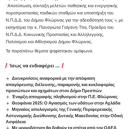
¨Αποτύπωση, σύνταξη μελετών παθητικής και ενεργητικής
πυροπροστασίας παιδικών σταθμών και υποστήριξη του
Ν.Π.Δ.Δ. του Δήμου Φλώρινας για την αδειοδότησή τους¨», με
εισηγήτρια την κ. Παναγιώτα Γαϊγάνη-Τίτα, Πρόεδρο του
Ν.Π.Δ.Δ. Κοινωνικής Προστασίας και Αλληλεγγύης,
Πολιτισμού και Αθλητισμού Δήμου Φλώρινας.
Τα παραπάνω θέματα ψηφίστηκαν ομόφωνα.
Ίσως να ενδιαφέρει ...
Διευκρινίσεις αναφορικά με την απόφαση
απαγόρευσης διέλευσης, παραμονής και κυκλοφορίας
προσώπων και οχημάτων στον Δήμο Πρεσπών
Έναρξη απογραφής πληθυσμού στην Π.Ε. Φλώρινας
Θεοφάνια 2025: Ο Αγιασμός των υδάτων στην Αχλάδα
Μηνιαίος απολογισμός της Γενικής Περιφερειακής
Αστυνομικής Διεύθυνσης Δυτικής Μακεδονίας στην Οδική
Ασφάλεια
Με μοριοδότηση θα δοθούν τα σπίτια από τον ΟΑΕΔ