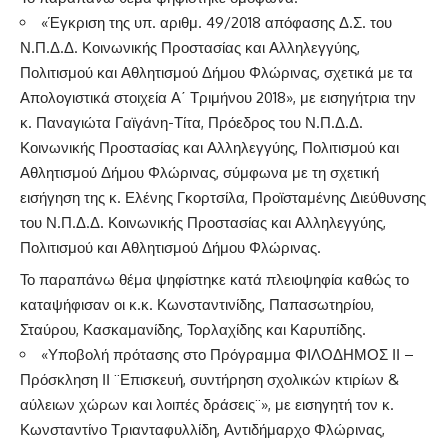
«Έγκριση της υπ. αριθμ. 49/2018 απόφασης Δ.Σ. του
Ν.Π.Δ.Δ. Κοινωνικής Προστασίας και Αλληλεγγύης,
Πολιτισμού και Αθλητισμού Δήμου Φλώρινας, σχετικά με τα
Απολογιστικά στοιχεία Α΄ Τριμήνου 2018», με εισηγήτρια την
κ. Παναγιώτα Γαϊγάνη-Τίτα, Πρόεδρος του Ν.Π.Δ.Δ.
Κοινωνικής Προστασίας και Αλληλεγγύης, Πολιτισμού και
Αθλητισμού Δήμου Φλώρινας, σύμφωνα με τη σχετική
εισήγηση της κ. Ελένης Γκορτσίλα, Προϊσταμένης Διεύθυνσης
του Ν.Π.Δ.Δ. Κοινωνικής Προστασίας και Αλληλεγγύης,
Πολιτισμού και Αθλητισμού Δήμου Φλώρινας.
Το παραπάνω θέμα ψηφίστηκε κατά πλειοψηφία καθώς το
καταψήφισαν οι κ.κ. Κωνσταντινίδης, Παπασωτηρίου,
Σταύρου, Κασκαμανίδης, Τορλαχίδης και Καρυπίδης.
«Υποβολή πρότασης στο Πρόγραμμα ΦΙΛΟΔΗΜΟΣ ΙΙ –
Πρόσκληση ΙΙ ¨Επισκευή, συντήρηση σχολικών κτιρίων &
αύλειων χώρων και λοιπές δράσεις¨», με εισηγητή τον κ.
Κωνσταντίνο Τριανταφυλλίδη, Αντιδήμαρχο Φλώρινας,