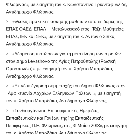
Φλώρινας», με εισηγητή τον κ. Κωνσταντίνο Τριανταφυλλίδη,
Αντιδήμαρχο Φλώρινας.
«Θέσεις πρακτικής άσκησης μαθητών από τις δομές της
ΕΠΑΣ ΟΑΕΔ, ΕΠΑΛ – Μεταλυκειακό έτος- Τάξη Μαθητείας,
ΕΠΑΣ, ΙΕΚ και ΣΕΚ», με εισηγητή τον κ. Αντώνιο Σίπκα,
Αντιδήμαρχο Φλώρινας.
«Δέσμευση πιστώσεων για τη μετακίνηση των αιρετών
στον Δήμο Levashovo της Αγίας Πετρούπολης (Ρωσική
Ομοσπονδία)», με εισηγητή τον κ. Χρήστο Μπαρδάκα,
Αντιδήμαρχο Φλώρινας.
«Εκ νέου έγκριση συμμετοχής του Δήμου Φλώρινας στην
¨Αμφικτυονία Αρχαίων Ελληνικών Πόλεων¨», με εισηγητή
τον κ. Χρήστο Μπαρδάκα, Αντιδήμαρχο Φλώρινας.
«Συνδιοργάνωση Επιμορφωτικής Ημερίδας
Εκπαιδευτικών και Γονέων της 1ης Εκπαιδευτικής
Περιφέρειας Π.Ε. Φλώρινας, στις 31 Μαΐου 2018», με εισηγητή
τον κ. Χρήστο Μπαρδάκα, Αντιδήμαρχο Φλώρινας.