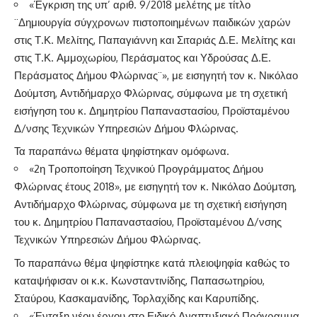
«Έγκριση της υπ’ αριθ. 9/2018 μελέτης με τίτλο
¨Δημιουργία σύγχρονων πιστοποιημένων παιδικών χαρών
στις Τ.Κ. Μελίτης, Παπαγιάννη και Σιταριάς Δ.Ε. Μελίτης και
στις Τ.Κ. Αμμοχωρίου, Περάσματος και Υδρούσας Δ.Ε.
Περάσματος Δήμου Φλώρινας¨», με εισηγητή τον κ. Νικόλαο
Δούμτση, Αντιδήμαρχο Φλώρινας, σύμφωνα με τη σχετική
εισήγηση του κ. Δημητρίου Παπαναστασίου, Προϊσταμένου
Δ/νσης Τεχνικών Υπηρεσιών Δήμου Φλώρινας.
Τα παραπάνω θέματα ψηφίστηκαν ομόφωνα.
«2η Τροποποίηση Τεχνικού Προγράμματος Δήμου
Φλώρινας έτους 2018», με εισηγητή τον κ. Νικόλαο Δούμτση,
Αντιδήμαρχο Φλώρινας, σύμφωνα με τη σχετική εισήγηση
του κ. Δημητρίου Παπαναστασίου, Προϊσταμένου Δ/νσης
Τεχνικών Υπηρεσιών Δήμου Φλώρινας.
Το παραπάνω θέμα ψηφίστηκε κατά πλειοψηφία καθώς το
καταψήφισαν οι κ.κ. Κωνσταντινίδης, Παπασωτηρίου,
Σταύρου, Κασκαμανίδης, Τορλαχίδης και Καρυπίδης.
«Ένταξη νέου έργου στο Ειδικό Αναπτυξιακό Πρόγραμμα