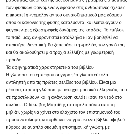
των φυσικών φαινομένων, εφόσον στις ανθρώπινες σχέσεις
επικρατεί η «νομολογία» του συναισθηματικού μας κόσμου,
όπου οι κανόνες της φύσης καταλύονται και λειτουργούν οι
φυγόκεντρες εξωστρεφείς δυνάμεις της καρδιάς. Το «μήλο»,
το παιδί μας, αν φροντιστεί κατάλληλα κι αν βοηθηθεί να
αποκτήσει δυναμική, θα ξεπεράσει τη «μηλιά», τον γονιό του,
και θα ακολουθήσει μια τροχιά εξέλιξης με γεωμετρική
πρόοδο.
Τα αφηγηματικά χαρακτηριστικά του βιβλίου
Η γλώσσα του έμπειρου συγγραφέα γίνεται εύκολα
αντιληπτή από τις πρώτες σελίδες του βιβλίου. Είναι μια
ρέουσα, στρωτή γλώσσα, με «εύηχα, μουσικά ελληνικά», που
σε προσελκύουν και η ανάγνωση κυλάει «σαν το νερό στο
αυλάκι». Ο Ιάκωβος Μαρτίδης στο «μήλο πάνω από τη
μηλιά», χωρίς να χάνει στο ελάχιστο τον επιστημονικό του
προσανατολισμό, κατορθώνει να γράψει ένα βιβλίο υψηλού
κύρους με αναπλαισιωμένη επιστημονική γνώση, με