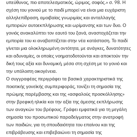
υπεύθυνος, πιο αποτελεσματικός, ώριμος, σοφός.» σ. 98. Η
σχέση του γονιού με το παιδί μπορεί να είναι μια ευχάριστη
αλληλεπίδραση, αμοιβαίας γνωριμίας και ανταλλαγής
εμπειριών αυτοεκπλήρωσης και ωρίμανσης και των δυο. Ο
γονιός ανακαλύπτει τον εαυτό του ξανά, αναστοχάζεται την
εμπειρία του κι αναβαπτίζεται στην νέα κατάσταση. Το παιδί
γίνεται μια ολοκληρωμένη οντότητα, με ανάγκες, δυνατότητες
και αδυναμίες, οι οποίες νοηματοδοτούνται και αποκτούν την
δική τους αξία και δυναμική, μέσα στη σχέση με το γονιό και
την υπόλοιπη οικογένεια.
Ο συγγραφέας περιγράφει τα βασικά χαρακτηριστικά της
ποιοτικής γονεϊκής συμπεριφοράς, τονίζει τη σημασία της
πρώιμης παρέμβασης και της «ασφαλούς προσκόλλησης»
στην βρεφική ηλικία και την αξία της άμεσης εκπλήρωσης
των αναγκών του βρέφους. Γράφει εμφατικά για τη μεγάλη
σημασία του προσωπικού παραδείγματος στην ανατροφή
των παιδιών, για τη σπουδαιότητα του επαίνου και της
επιβράβευσης και επιβεβαιώνει τη σημασία της