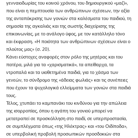
γενναιοδωρίας του κοινού χρόνου, του δημιουργικού «μαζί»,
που είναι η πεμπτουσία των ανθρώπινων σχέσεων, την αξία
της ανταπόκρισης των γονιών στα καλέσματα του παιδιού, τη
σημασία της αγκαλιάς και της σωστής διαχείρισης της
επικοινωνίας, με το ανάλογο ύφος, με τον κατάλληλο τόνο
και έκφραση. «Η ποιότητα των ανθρώπινων σχέσεων είναι ο
πλούτος μας» (σ. 20).
Κάνει εύστοχες αναφορές στον ρόλο της μητέρας και του
πατέρα, μιλά για τα «χαρισματικά», τα απείθαρχα, τα
ντροπαλά και τα υιοθετημένα παιδιά, για το χάσμα των
γενεών, το σύνδρομο της «άδειας φωλιάς» και τις συνέπειες
που έχουν τα ψυχολογικά ελλείμματα των γονιών στα παιδιά
τους.
Τέλος, χτυπάει το καμπανάκι του κινδύνου για την απώλεια
της ισορροπίας, όπου η αγάπη του γονιού μπορεί να
μετατραπεί σε προσκόλληση στο παιδί, σε υπερπροστασία,
σε συμπλέγματα όπως «της Ηλέκτρας» και «του Οιδίποδα»,
σε υπερβολική προβολή προσωπικών προσδοκιών στα