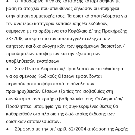
● Οι προσωρινοί πίνακες κατάταξης καταρτίσθηκαν με
βάση τα στοιχεία που υπευθύνως δήλωσαν οι υποψήφιοι
στην αίτηση συμμετοχής τους. Τα οριστικά αποτελέσματα για
την ανωτέρω κατηγορία εκπαίδευσης θα εκδοθούν,
σύμφωνα με τα οριζόμενα στο Κεφάλαιο Δ΄ της Προκήρυξης
3Κ/2018, ύστερα από τον αυτεπάγγελτο έλεγχο των
αιτήσεων και δικαιολογητικών των φερόμενων διοριστέων/
προσληπτέων υποψηφίων και την εξέταση των
υποβληθεισών ενστάσεων.
● Στον Πίνακα Διοριστέων/Προσληπτέων και ειδικότερα
για ορισμένους Κωδικούς Θέσεων εμφανίζονται
περισσότεροι υποψήφιοι από το σύνολο των
προκηρυχθεισών θέσεων εξαιτίας της ισοβαθμίας στη
συνολική και ανά κριτήριο βαθμολογία τους. Οι Διοριστέοι/
Προσληπτέοι υποψήφιοι για τις συγκεκριμένες θέσεις θα
καθορισθούν στο πλαίσιο της διαδικασίας έκδοσης των
οριστικών αποτελεσμάτων.
● Σύμφωνα με την υπ’ αριθ. 62/2004 απόφαση της Αρχής