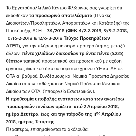
Το Εργατοϋπαλληλικό Κέντρο Φλώρινας σας γνωρίζει ότι
εκδόθηκαν
τα προσωρινά αποτελέσματα
(Πίνακες
Διοριστέων/Προσληπτέων, Απορριπτέων και Κατάταξης) της
Προκήρυξης ΑΣΕΠ
3Κ/2018
(ΦΕΚ 4/2-2-2018, 9/9-2-2018,
10/16-2-2018 & 12/6-3-2018 Τεύχος Προκηρύξεων
ΑΣΕΠ)
,
για την πλήρωση με σειρά προτεραιότητας, μεταξύ
άλλων,
πέντε χιλιάδων διακοσίων τριάντα πέντε (5.235)
θέσεων
τακτικού προσωπικού και προσωπικού με σχέση
εργασίας ιδιωτικού δικαίου αορίστου χρόνου ΥΕ και ΔΕ σε
ΟΤΑ α΄ βαθμού, Συνδέσμους και Νομικά Πρόσωπα Δημοσίου
Δικαίου αυτών καθώς και σε Νομικά Πρόσωπα Ιδιωτικού
Δικαίου των ΟΤΑ (Υπουργείο Εσωτερικών).
Η προθεσμία υποβολής ενστάσεων κατά των ανωτέρω
προσωρινών πινάκων ορίζεται από 2 Απριλίου 2018,
ης
ημέρα Δευτέρα, έως και την πάροδο της 11
Απριλίου
2018, ημέρας Τετάρτης.
Περαιτέρω, επισημαίνονται τα ακόλουθα: