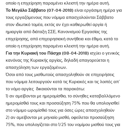
οποίο η επιχείρηση παραμένει κλειστή την ημέρα αυτή.
Το Μεγάλο Σάββατο (07-04-2018)
είναι εργάσιμη ημέρα για
τους εργαζόμενους που νόμιμα απασχολούνται Σάββατο
στον ιδιωτικό τομέα, εκτός αν έχει καθιερωθεί αργία ή
ημιαργία από διάταξη ΣΣΕ, Κανονισμού Εργασίας της
επιχείρησης, από επιχειρησιακή συνήθεια και έθιμο, κατά το
οποίο η επιχείρηση παραμένει κλειστή την ημέρα αυτή.
Για
την Κυριακή του Πάσχα (08-04-2018)
ισχύει ο γενικός
κανόνας της Κυριακής αργίας, δηλαδή απαγορεύεται η
απασχόληση των εργαζομένων.
Όσοι από τους μισθωτούς απασχοληθούν σε επιχειρήσεις
που νόμιμα λειτουργούν κατά τις Κυριακές και τις λοιπές απ’
το νόμο αργίες δικαιούνται τα παρακάτω:
1) αν αμείβονται με ημερομίσθιο, το σύνηθες καταβαλλόμενο
ημερομίσθιό τους και προσαύξηση 75% που θα υπολογισθεί
στο νόμιμο ωρομίσθιό τους για όσες ώρες απασχοληθούν
2) αν αμείβονται με μηνιαίο μισθό, οφείλεται προσαύξηση
75%, που υπολογίζεται στο 1/25 του νομίμου μισθού τους για