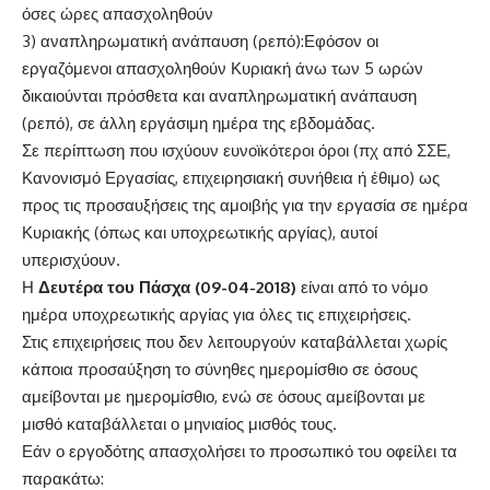
όσες ώρες απασχοληθούν
3) αναπληρωματική ανάπαυση (ρεπό):Εφόσον οι
εργαζόμενοι απασχοληθούν Κυριακή άνω των 5 ωρών
δικαιούνται πρόσθετα και αναπληρωματική ανάπαυση
(ρεπό), σε άλλη εργάσιμη ημέρα της εβδομάδας.
Σε περίπτωση που ισχύουν ευνοϊκότεροι όροι (πχ από ΣΣΕ,
Κανονισμό Εργασίας, επιχειρησιακή συνήθεια ή έθιμο) ως
προς τις προσαυξήσεις της αμοιβής για την εργασία σε ημέρα
Κυριακής (όπως και υποχρεωτικής αργίας), αυτοί
υπερισχύουν.
Η
Δευτέρα του Πάσχα (09-04-2018)
είναι από το νόμο
ημέρα υποχρεωτικής αργίας για όλες τις επιχειρήσεις.
Στις επιχειρήσεις που δεν λειτουργούν καταβάλλεται χωρίς
κάποια προσαύξηση το σύνηθες ημερομίσθιο σε όσους
αμείβονται με ημερομίσθιο, ενώ σε όσους αμείβονται με
μισθό καταβάλλεται ο μηνιαίος μισθός τους.
Εάν ο εργοδότης απασχολήσει το προσωπικό του οφείλει τα
παρακάτω: