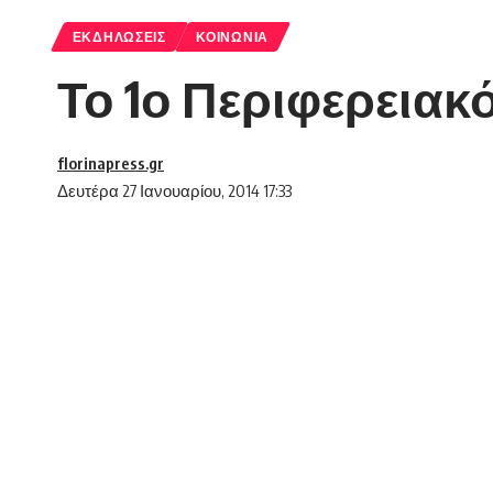
ΕΚΔΗΛΏΣΕΙΣ
ΚΟΙΝΩΝΊΑ
Το 1ο Περιφερειακ
florinapress.gr
Δευτέρα 27 Ιανουαρίου, 2014 17:33
ΜΕ ΜΕΓΑΛΗ ΣΥΜΜΕΤΟΧΗ ΤΟ ΠΡΩΤΟ
SHARE
Με την μαζική συμμετοχή του κόσμου την
πραγματοποιήθηκε στη Φλώρινα με απόλυ
συνέδριο της Ελληνικής Καρδιολογικής Ετ
Η γεμάτη αίθουσα πολλαπλών χρήσεων τη