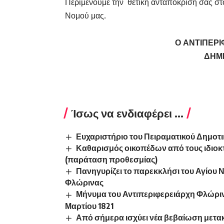
Περιμένουμε την θετική ανταπόκρισή σας στο
Νομού μας.
Ο ΑΝΤΙΠΕΡ
ΔΗΜ
Ίσως να ενδιαφέρει ...
Ευχαριστήριο του Πειραματικού Δημοτ
Καθαρισμός οικοπέδων από τους ιδιοκτ
(παράταση προθεσμίας)
Πανηγυρίζει το παρεκκλήσι του Αγίου 
Φλώρινας
Μήνυμα του Αντιπεριφερειάρχη Φλώρινα
Μαρτίου 1821
Από σήμερα ισχύει νέα βεβαίωση μετ