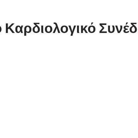
ό Καρδιολογικό Συνέδ
 ΠΕΡΙΦΕΡΕΙΑΚΟ ΚΑΡΔΙΟΛΟΓΙΚΟ ΣΥΝΕΔΡΙΟ ΣΤΗ
ΦΛΩΡΙΝΑ
 πρώτη μέρα και των καρδιολόγων τη δεύτερη,
τη επιτυχία το πρώτο καρδιολογικό περιφερειακό
αιρείας το διήμερο 24 και 25 Ιανουαρίου 2014.
ν πρώτη μέρα δείχνει το ενδιαφέρον των πολιτών