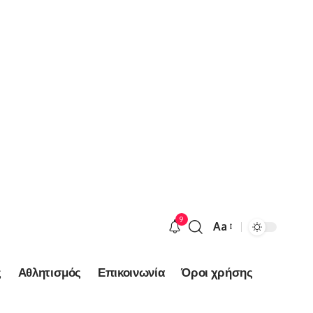
9
Aa
Font
Resizer
ς
Αθλητισμός
Επικοινωνία
Όροι χρήσης