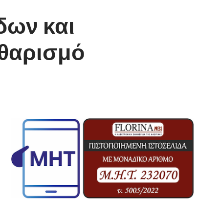
δων και
θαρισμό