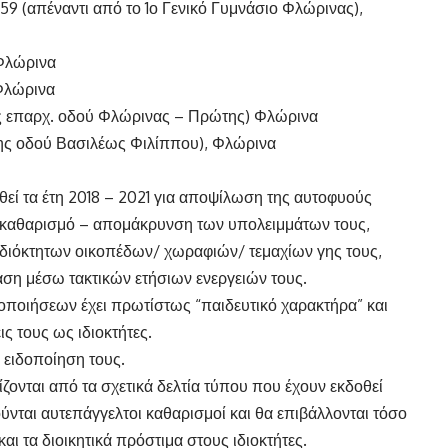
59 (απέναντι από το 1ο Γενικό Γυμνάσιο Φλώρινας),
 Φλώρινα
 Φλώρινα
ης επαρχ. οδού Φλώρινας – Πρώτης) Φλώρινα
 της οδού Βασιλέως Φιλίππου), Φλώρινα
ωθεί τα έτη 2018 – 2021 για αποψίλωση της αυτοφυούς
 καθαρισμό – απομάκρυνση των υπολειμμάτων τους,
ιδιόκτητων οικοπέδων/ χωραφιών/ τεμαχίων γης τους,
ση μέσω τακτικών ετήσιων ενεργειών τους.
ποιήσεων έχει πρωτίστως “παιδευτικό χαρακτήρα” και
ς τους ως ιδιοκτήτες.
 ειδοποίηση τους.
ζονται από τα σχετικά δελτία τύπου που έχουν εκδοθεί
ούνται αυτεπάγγελτοι καθαρισμοί και θα επιβάλλονται τόσο
ι τα διοικητικά πρόστιμα στους ιδιοκτήτες.