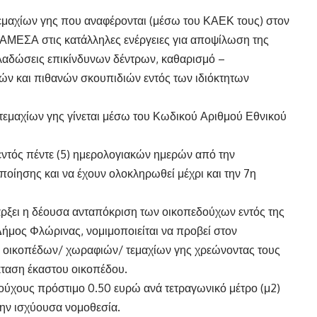
εμαχίων γης που αναφέρονται (μέσω του ΚΑΕΚ τους) στον
ΑΜΕΣΑ στις κατάλληλες ενέργειες για αποψίλωση της
αδώσεις επικίνδυνων δέντρων, καθαρισμό –
ν και πιθανών σκουπιδιών εντός των ιδιόκτητων
εμαχίων γης γίνεται μέσω του Κωδικού Αριθμού Εθνικού
εντός πέντε (5) ημερολογιακών ημερών από την
οίησης και να έχουν ολοκληρωθεί μέχρι και την 7η
πάρξει η δέουσα ανταπόκριση των οικοπεδούχων εντός της
Δήμος Φλώρινας, νομιμοποιείται να προβεί στον
 οικοπέδων/ χωραφιών/ τεμαχίων γης χρεώνοντας τους
κταση έκαστου οικοπέδου.
ούχους πρόστιμο 0.50 ευρώ ανά τετραγωνικό μέτρο (μ2)
την ισχύουσα νομοθεσία.