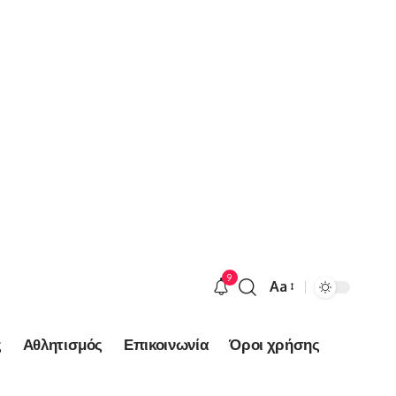
9
Aa
Font
Resizer
ς
Αθλητισμός
Επικοινωνία
Όροι χρήσης