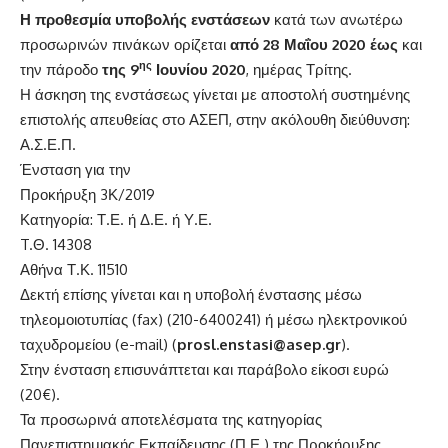
Η προθεσμία υποβολής ενστάσεων
κατά των ανωτέρω
προσωρινών πινάκων ορίζεται
από 28 Μαΐου 2020
έως
και
ης
την πάροδο
της 9
Ιουνίου 2020
, ημέρας Τρίτης.
Η άσκηση της ενστάσεως γίνεται με αποστολή συστημένης
επιστολής απευθείας στο ΑΣΕΠ, στην ακόλουθη διεύθυνση:
Α.Σ.Ε.Π.
Ένσταση για την
Προκήρυξη 3Κ/2019
Κατηγορία: Τ.Ε. ή Δ.Ε. ή Υ.Ε.
T.Θ. 14308
Αθήνα Τ.Κ. 11510
Δεκτή επίσης γίνεται και η υποβολή ένστασης μέσω
τηλεομοιοτυπίας (fax) (210-6400241) ή μέσω ηλεκτρονικού
ταχυδρομείου (e-mail) (
prosl.enstasi@asep.gr
).
Στην ένσταση επισυνάπτεται και παράβολο είκοσι ευρώ
(20€).
Τα προσωρινά αποτελέσματα της κατηγορίας
Πανεπιστημιακής Εκπαίδευσης (Π.Ε.) της Προκήρυξης