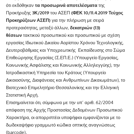
ότι εκδόθηκαν
τα προσωρινά αποτελέσματα
της
Προκήρυξης
3Κ/2019
του ΑΣΕΠ
(
ΦΕΚ 10/11.4.2019 Τεύχος
Προκηρύξεων ΑΣΕΠ
)
για την πλήρωση με σειρά
προτεραιότητας, μεταξύ άλλων,
δεκατριών (13)
θέσεων
τακτικού προσωπικού και προσωπικού με σχέση
εργασίας Ιδιωτικού Δικαίου Αορίστου Χρόνου Τεχνολογικής,
Δευτεροβάθμιας και Υποχρεωτικής Εκπαίδευσης στο Σώμα
Επιθεώρησης Εργασίας (Σ.ΕΠ.Ε.) (Υπουργείο Εργασίας,
Κοινωνικής Ασφάλισης και Κοινωνικής Αλληλεγγύης), την
Ιατροδικαστική Υπηρεσία του Κράτους (Υπουργείο
Δικαιοσύνης, Διαφάνειας και Ανθρωπίνων Δικαιωμάτων), το
Βιοτεχνικό Επιμελητήριο Θεσσαλονίκης και την Ελληνική
Στατιστική Αρχή.
Επισημαίνεται ότι, σύμφωνα με την υπ’ αριθ. 62/2004
απόφαση της Αρχής Προστασίας Δεδομένων Προσωπικού
Χαρακτήρα, οι απορριπτέοι υποψήφιοι εμφανίζονται με το
δωδεκαψήφιο γραμμωτό κώδικα οπτικής αναγνώσεως
(barcode).