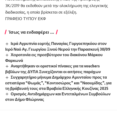
3Κ/2019 θα εκδοθούν μετά την ολοκλήρωση της ελεγκτικής
διαδικασίας, η οποία βρίσκεται σε εξέλιξη.
ΓΡΑΦΕΙΟ ΤΥΠΟΥ ΕΚΦ
Ίσως να ενδιαφέρει ...
Ιερά Αγρυπνία εορτής Παναγίας Γοργοεπηκόου στον
Ιερό Ναό Αγ. Γεωργίου Ξινού Νερού την Παρασκευή 30/09
Χειροτονία εις πρεσβύτερον του διακόνου Μάρκου
Φαρκωνά
Αναρτήθηκαν οι οριστικοί πίνακες για τα vouchers
βιβλίων της ΔΥΠΑ Συνεχίζονται οι αιτήσεις παρόχων
Συγχαρητήριο μήνυμα Δημάρχου Αμυνταίου προς τα
εστιατόρια “Θωμάς”, “Κοντοσώρος” και “Ναουμίδης”, για
τη βράβευσή τους στα Βραβεία Ελληνικής Κουζίνας 2025
Ορισμός Αντιδημάρχων και Εντεταλμένων Συμβούλων
στον Δήμο Φλώρινας