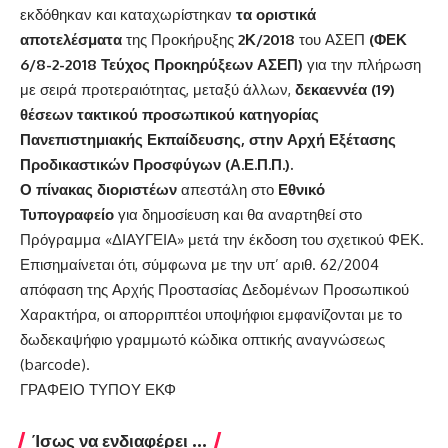
εκδόθηκαν και καταχωρίστηκαν
τα οριστικά
αποτελέσματα
της Προκήρυξης
2
Κ/2018
του ΑΣΕΠ
(
ΦΕΚ
6/8-2-2018 Τεύχος Προκηρύξεων ΑΣΕΠ
)
για την πλήρωση
με σειρά προτεραιότητας, μεταξύ άλλων,
δεκαεννέα (19)
θέσεων τακτικού προσωπικού κατηγορίας
Πανεπιστημιακής Εκπαίδευσης, στην Αρχή Εξέτασης
Προδικαστικών Προσφύγων (Α.Ε.Π.Π.).
Ο πίνακας διοριστέων
απεστάλη στο
Εθνικό
Τυπογραφείο
για δημοσίευση και θα αναρτηθεί στο
Πρόγραμμα «ΔΙΑΥΓΕΙΑ» μετά την έκδοση του σχετικού ΦΕΚ.
Επισημαίνεται ότι, σύμφωνα με την υπ’ αριθ. 62/2004
απόφαση της Αρχής Προστασίας Δεδομένων Προσωπικού
Χαρακτήρα, οι απορριπτέοι υποψήφιοι εμφανίζονται με το
δωδεκαψήφιο γραμμωτό κώδικα οπτικής αναγνώσεως
(barcode).
ΓΡΑΦΕΙΟ ΤΥΠΟΥ ΕΚΦ
Ίσως να ενδιαφέρει ...