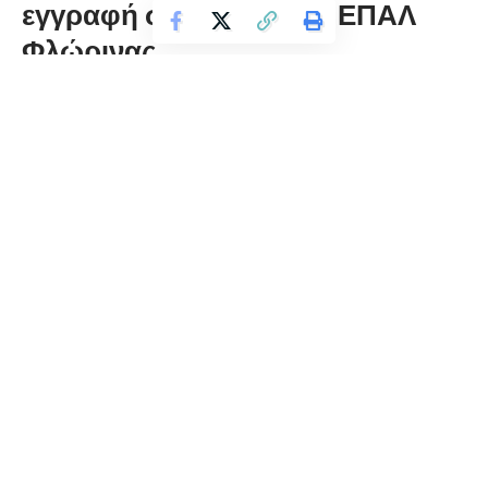
εγγραφή στο Εσπερινό ΕΠΑΛ
Φλώρινας
florinapress.gr
Τρίτη 7 Ιουλίου, 2020 21:48
Το Εσπερινό ΕΠΑΛ Φλώρινας θέλει να επιστήσει
την προσοχή σε όσους πραγματοποίησαν
ηλεκτρονική εγγραφή στο σχολείο μας κατά το
προηγούμενο διάστημα.
Για να είναι έγκυρη η εγγραφή πρέπει
απαραιτήτως να προσκομιστούν άμεσα στο