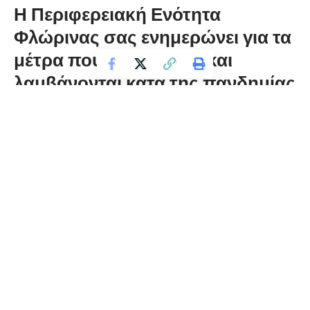
Η Περιφερειακή Ενότητα
Φλώρινας σας ενημερώνει για τα
μέτρα που ελήφθησαν και
λαμβάνονται κατά της πανδημίας
florinapress.gr
Πέμπτη 2 Απριλίου, 2020 14:45
.
Αναμφίβολα διανύουμε μια δύσκολη και πρωτόγνωρη
συγκυρία γι΄ όλους. Ωστόσο αντιπολιτευτικοί κύκλοι
επιμένουν σε ένα κακότεχνο παιχνίδι εντυπώσεων,
αναντίστοιχο των καιρών και των αναγκών της χώρας, με
απώτερο στόχο να μηδενίσουν/αποδομήσουν, τα
προληπτικά μέτρα που έλαβε στο σύνολο η Περιφέρεια Δυτ.
Μακεδονίας, όπως και η Αντιπεριφέρεια Φλώρινας, για την
προστασία των πολιτών.
Όμως, επειδή η αντιπολίτευση αυτού του είδους, εντείνει το