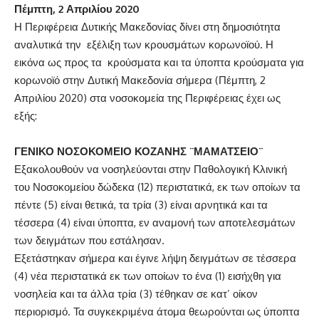
Πέμπτη,
2 Απριλίου 2020
Η Περιφέρεια Δυτικής Μακεδονίας δίνει στη δημοσιότητα
αναλυτικά την εξέλιξη των κρουσμάτων κορωνοϊού. Η
εικόνα ως προς τα κρούσματα και τα ύποπτα κρούσματα για
κορωνοϊό στην Δυτική Μακεδονία σήμερα (Πέμπτη, 2
Απριλίου 2020) στα νοσοκομεία της Περιφέρειας έχει ως
εξής:
ΓΕΝΙΚΟ ΝΟΣΟΚΟΜΕΙΟ ΚΟΖΑΝΗΣ ¨ΜΑΜΑΤΣΕΙΟ¨
Εξακολουθούν να νοσηλεύονται στην Παθολογική Κλινική
του Νοσοκομείου δώδεκα (12) περιστατικά, εκ των οποίων τα
πέντε (5) είναι θετικά, τα τρία (3) είναι αρνητικά και τα
τέσσερα (4) είναι ύποπτα, εν αναμονή των αποτελεσμάτων
των δειγμάτων που εστάλησαν.
Εξετάστηκαν σήμερα και έγινε λήψη δειγμάτων σε τέσσερα
(4) νέα περιστατικά εκ των οποίων το ένα (1) εισήχθη για
νοσηλεία και τα άλλα τρία (3) τέθηκαν σε κατ’ οίκον
περιορισμό. Τα συγκεκριμένα άτομα θεωρούνται ως ύποπτα